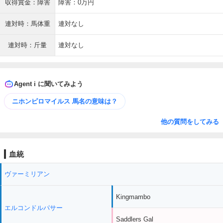
収得賞金：障害
障害：0万円
連対時：馬体重
連対なし
連対時：斤量
連対なし
Agent i に聞いてみよう
ニホンピロマイルス 馬名の意味は？
他の質問をしてみる
血統
ヴァーミリアン
Kingmambo
エルコンドルパサー
Saddlers Gal