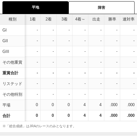
平地
障害
種別
1着
2着
3着
4着～
出走
勝率
連対率
-
-
-
-
-
-
-
GI
-
-
-
-
-
-
-
GII
-
-
-
-
-
-
-
GIII
-
-
-
-
-
-
-
その他重賞
-
-
-
-
-
-
-
重賞合計
-
-
-
-
-
-
-
リステッド
-
-
-
-
-
-
-
その他特別
0
0
0
4
4
.000
.000
平場
0
0
0
4
4
.000
.000
合計
※「総合成績」はJRAのレースのみとなります。