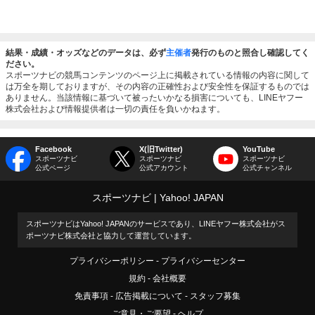
結果・成績・オッズなどのデータは、必ず
主催者
発行のものと照合し確認してく
ださい。
スポーツナビの競馬コンテンツのページ上に掲載されている情報の内容に関して
は万全を期しておりますが、その内容の正確性および安全性を保証するものでは
ありません。当該情報に基づいて被ったいかなる損害についても、LINEヤフー
株式会社および情報提供者は一切の責任を負いかねます。
Facebook
X(旧Twitter)
YouTube
スポーツナビ
スポーツナビ
スポーツナビ
公式ページ
公式アカウント
公式チャンネル
スポーツナビ
Yahoo! JAPAN
スポーツナビはYahoo! JAPANのサービスであり、LINEヤフー株式会社がス
ポーツナビ株式会社と協力して運営しています。
プライバシーポリシー
プライバシーセンター
規約
会社概要
免責事項
広告掲載について
スタッフ募集
ご意見・ご要望
ヘルプ