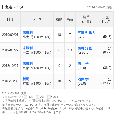
出走レース
2019/9/2 00:00
騎手
人気
日付
レース
着順
馬番
(オッズ)
(斤量)
未勝利
三津谷 隼人
10
2019/09/01
18
7
(54.3)
小倉 芝1200m 18頭
(▲53.0)
未勝利
西村 淳也
14
2019/01/27
6
13
(85.2)
中京 ダ1800m 15頭
(▲53.0)
未勝利
酒井 学
8
2018/10/27
9
2
(36.0)
京都 ダ1800m 15頭
(55.0)
新馬
酒井 学
15
2018/10/06
10
5
(120.7)
京都 ダ1400m 16頭
(55.0)
2019/9/2 00:00 更新
※着順の色分け [
:1着
:2着
:3着 ]
※「平地競走成績」と「障害競走成績」はJRAのレースのみとなります。
※「出走レース」はJRA、地方、海外で出走したレースの成績となります。
※減量表示は[
:1kg減
:2kg減
:3kg減
:4kg減（※女性騎手のみ）
:2kg減（※5
年以上、又は101勝以上の女性騎手のみ）] です。