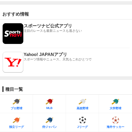
おすすめ情報
スポーツナビ公式アプリ
注目のレースも最新ニュースも逃さない
Yahoo! JAPANアプリ
スポーツ情報やニュース、天気もこれひとつで
種目一覧
MLB
プロ野球
高校野球
大学野球
独立リーグ
侍ジャパン
Jリーグ
海外サッカー