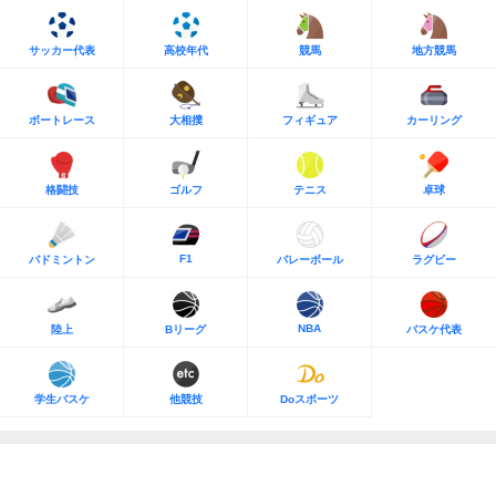
サッカー代表
高校年代
競馬
地方競馬
ボートレース
大相撲
フィギュア
カーリング
格闘技
ゴルフ
テニス
卓球
F1
バドミントン
バレーボール
ラグビー
NBA
陸上
Bリーグ
バスケ代表
学生バスケ
他競技
Doスポーツ