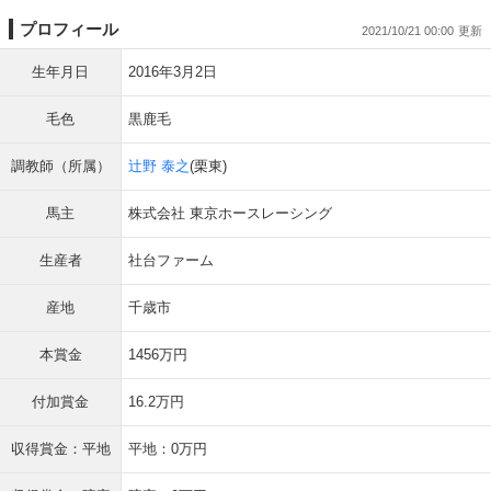
プロフィール
2021/10/21 00:00
生年月日
2016年3月2日
毛色
黒鹿毛
調教師（所属）
辻野 泰之
(栗東)
馬主
株式会社 東京ホースレーシング
生産者
社台ファーム
産地
千歳市
本賞金
1456万円
付加賞金
16.2万円
収得賞金：平地
平地：0万円