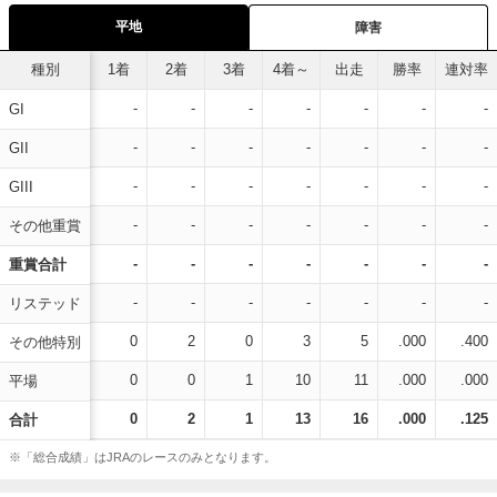
平地
障害
種別
1着
2着
3着
4着～
出走
勝率
連対率
-
-
-
-
-
-
-
GI
-
-
-
-
-
-
-
GII
-
-
-
-
-
-
-
GIII
-
-
-
-
-
-
-
その他重賞
-
-
-
-
-
-
-
重賞合計
-
-
-
-
-
-
-
リステッド
0
2
0
3
5
.000
.400
その他特別
0
0
1
10
11
.000
.000
平場
0
2
1
13
16
.000
.125
合計
※「総合成績」はJRAのレースのみとなります。