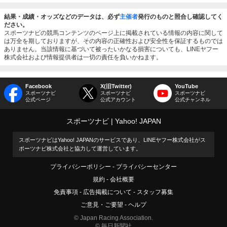
結果・成績・オッズなどのデータは、必ず
主催者
発行のものと照合し確認してく
ださい。
スポーツナビの競馬コンテンツのページ上に掲載されている情報の内容に関して
は万全を期しておりますが、その内容の正確性および安全性を保証するものでは
ありません。当該情報に基づいて被ったいかなる損害についても、LINEヤフー
株式会社および情報提供者は一切の責任を負いかねます。
Facebook
X(旧Twitter)
YouTube
スポーツナビ
スポーツナビ
スポーツナビ
公式ページ
公式アカウント
公式チャンネル
スポーツナビ
Yahoo! JAPAN
スポーツナビはYahoo! JAPANのサービスであり、LINEヤフー株式会社がス
ポーツナビ株式会社と協力して運営しています。
プライバシーポリシー
プライバシーセンター
規約
会社概要
免責事項
広告掲載について
スタッフ募集
ご意見・ご要望
ヘルプ
© Japan Racing Association.
© 毎日新聞社