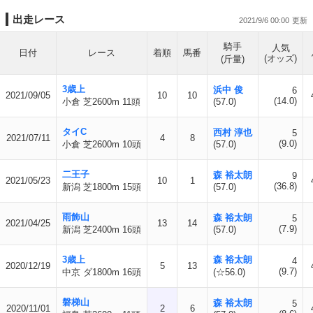
出走レース
2021/9/6 00:00
騎手
人気
日付
レース
着順
馬番
(オッズ)
(斤量)
3歳上
浜中 俊
6
2021/09/05
10
10
(14.0)
小倉 芝2600m 11頭
(57.0)
タイC
西村 淳也
5
2021/07/11
4
8
(9.0)
小倉 芝2600m 10頭
(57.0)
二王子
森 裕太朗
9
2021/05/23
10
1
(36.8)
新潟 芝1800m 15頭
(57.0)
雨飾山
森 裕太朗
5
2021/04/25
13
14
(7.9)
新潟 芝2400m 16頭
(57.0)
3歳上
森 裕太朗
4
2020/12/19
5
13
(9.7)
中京 ダ1800m 16頭
(☆56.0)
磐梯山
森 裕太朗
5
2020/11/01
2
6