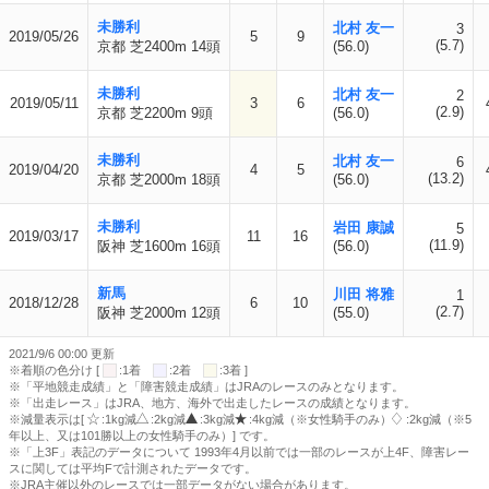
未勝利
北村 友一
3
2019/05/26
5
9
(5.7)
京都 芝2400m 14頭
(56.0)
未勝利
北村 友一
2
2019/05/11
3
6
(2.9)
京都 芝2200m 9頭
(56.0)
未勝利
北村 友一
6
2019/04/20
4
5
(13.2)
京都 芝2000m 18頭
(56.0)
未勝利
岩田 康誠
5
2019/03/17
11
16
(11.9)
阪神 芝1600m 16頭
(56.0)
新馬
川田 将雅
1
2018/12/28
6
10
(2.7)
阪神 芝2000m 12頭
(55.0)
2021/9/6 00:00 更新
※着順の色分け [
:1着
:2着
:3着 ]
※「平地競走成績」と「障害競走成績」はJRAのレースのみとなります。
※「出走レース」はJRA、地方、海外で出走したレースの成績となります。
※減量表示は[
:1kg減
:2kg減
:3kg減
:4kg減（※女性騎手のみ）
:2kg減（※5
年以上、又は101勝以上の女性騎手のみ）] です。
※「上3F」表記のデータについて 1993年4月以前では一部のレースが上4F、障害レー
スに関しては平均Fで計測されたデータです。
※JRA主催以外のレースでは一部データがない場合があります。