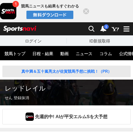
競馬ニュースも結果もすぐわかる
閉じる
スポーツナビ
検索
通知
i
ログイン
ID新規取得
競馬トップ
日程・結果
動画
ニュース
コラム
公式情
真中満＆五十嵐亮太が佐賀競馬予想に挑戦！（PR）
レッドレイル
せん 登録抹消
先週的中! AIが平安エルムSを大予想