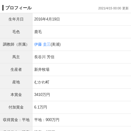
プロフィール
2021/4/15 00:00
生年月日
2016年4月19日
毛色
鹿毛
調教師（所属）
伊藤 圭三
(美浦)
馬主
長谷川 芳信
生産者
新井牧場
産地
むかわ町
本賞金
3410万円
付加賞金
6.1万円
収得賞金：平地
平地：900万円