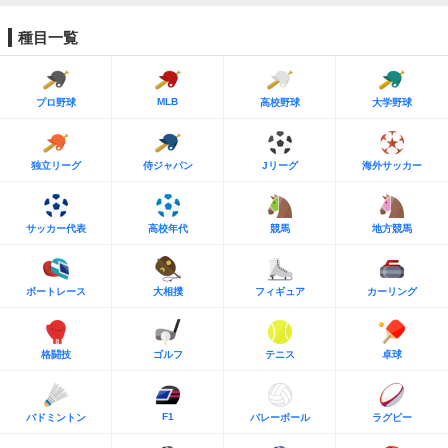
種目一覧
MLB
プロ野球
高校野球
大学野球
独立リーグ
侍ジャパン
Jリーグ
海外サッカー
サッカー代表
高校年代
競馬
地方競馬
ボートレース
大相撲
フィギュア
カーリング
格闘技
ゴルフ
テニス
卓球
F1
バドミントン
バレーボール
ラグビー