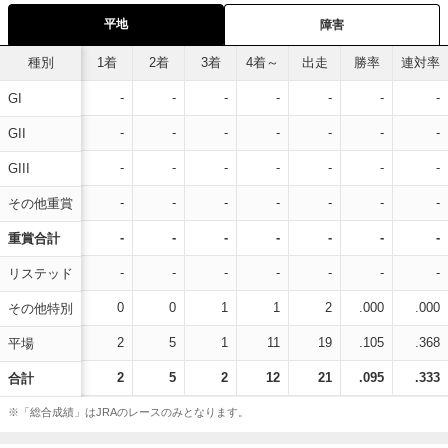
平地
障害
種別
1着
2着
3着
4着～
出走
勝率
連対率
-
-
-
-
-
-
-
GI
-
-
-
-
-
-
-
GII
-
-
-
-
-
-
-
GIII
-
-
-
-
-
-
-
その他重賞
-
-
-
-
-
-
-
重賞合計
-
-
-
-
-
-
-
リステッド
0
0
1
1
2
.000
.000
その他特別
2
5
1
11
19
.105
.368
平場
2
5
2
12
21
.095
.333
合計
※「総合成績」はJRAのレースのみとなります。