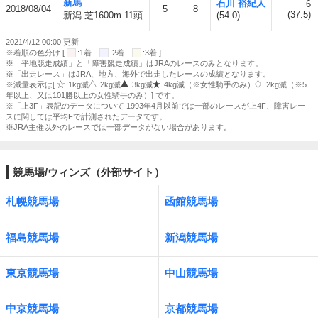
新馬
石川 裕紀人
6
2018/08/04
5
8
(37.5)
新潟 芝1600m 11頭
(54.0)
2021/4/12 00:00 更新
※着順の色分け [
:1着
:2着
:3着 ]
※「平地競走成績」と「障害競走成績」はJRAのレースのみとなります。
※「出走レース」はJRA、地方、海外で出走したレースの成績となります。
※減量表示は[
:1kg減
:2kg減
:3kg減
:4kg減（※女性騎手のみ）
:2kg減（※5
年以上、又は101勝以上の女性騎手のみ）] です。
※「上3F」表記のデータについて 1993年4月以前では一部のレースが上4F、障害レー
スに関しては平均Fで計測されたデータです。
※JRA主催以外のレースでは一部データがない場合があります。
競馬場/ウィンズ（外部サイト）
札幌競馬場
函館競馬場
福島競馬場
新潟競馬場
東京競馬場
中山競馬場
中京競馬場
京都競馬場