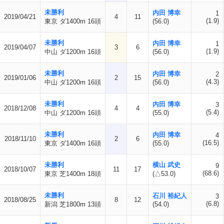
未勝利
内田 博幸
1
2019/04/21
4
11
(1.9)
東京 ダ1400m 16頭
(56.0)
未勝利
内田 博幸
1
2019/04/07
3
6
(1.9)
中山 ダ1200m 16頭
(56.0)
未勝利
内田 博幸
2
2019/01/06
2
15
(4.3)
中山 ダ1200m 16頭
(56.0)
未勝利
内田 博幸
3
2018/12/08
4
4
(5.4)
中山 ダ1200m 16頭
(55.0)
未勝利
内田 博幸
4
2018/11/10
2
6
(16.5)
東京 ダ1400m 16頭
(55.0)
未勝利
横山 武史
9
2018/10/07
11
17
(68.6)
東京 芝1400m 18頭
(△53.0)
未勝利
石川 裕紀人
3
2018/08/25
8
12
(6.8)
新潟 芝1800m 13頭
(54.0)