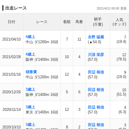
出走レース
2021/4/12 00:00
騎手
人気
日付
レース
着順
馬番
(オッズ)
(斤量)
4歳上
永野 猛蔵
7
2021/04/10
7
11
(19.4)
中山 ダ1200m 16頭
(▲54.0)
4歳上
川須 栄彦
12
2021/02/28
10
4
(78.5)
阪神 ダ1400m 16頭
(57.0)
頌春賞
田辺 裕信
9
2021/01/16
12
4
(19.0)
中山 ダ1200m 16頭
(57.0)
3歳上
田辺 裕信
10
2020/12/26
5
6
(51.5)
阪神 ダ1400m 16頭
(57.0)
3歳上
田辺 裕信
4
2020/11/14
12
3
(6.3)
東京 ダ1400m 16頭
(57.0)
3歳上
田辺 裕信
3
2020/10/10
8
2