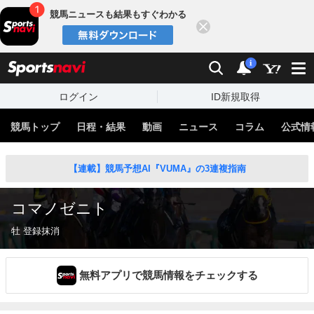
競馬ニュースも結果もすぐわかる
閉じる
スポーツナビ
検索
通知
i
ログイン
ID新規取得
競馬トップ
日程・結果
動画
ニュース
コラム
公式情
【連載】競馬予想AI『VUMA』の3連複指南
コマノゼニト
牡 登録抹消
無料アプリで競馬情報をチェックする