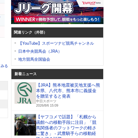
ガ
関連リンク（外部）
【YouTube】スポーツナビ競馬チャンネル
日本中央競馬会（JRA）
地方競馬全国協会
てみる
新着ニュース
【JRA】熊本地震被災地支援へ熊
本県、八代市、熊本市に義援金
を贈呈すると発表
中日スポーツ
2026/8/6 15:09
【ヤフコメで話題】「札幌から
函館への移動手段に注目」「競
馬関係者のフットワークの軽さ
に驚き」 - 武豊騎手らの移動経