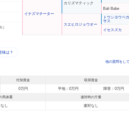
カリズマティック
Bali Babe
イナズマチーター
トウシヨウペ
サス
スエヒロジョウオー
馬 ]
イセスズカ
う
意味は？
他の質問をし
付加賞金
収得賞金
0万円
平地：0万円
障害：0万円
の馬体重
連対時の斤量
対なし
連対なし