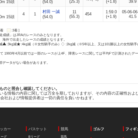
(25.3)
(+1.8)
39.9
0m 15頭
(54.0)
村田 一誠
11
1:59.0
05-06-06
4
1
454
(55.3)
(+1.9)
41.5
0m 15頭
(54.0)
:2着
:3着 ]
走成績」はJRAのレースのみとなります。
方、海外で出走したレースの成績となります。
g減
:3kg減
:4kg減（※女性騎手のみ）
:2kg減（※5年以上、又は101勝以上の女性騎手
て 1993年4月以前では一部のレースが上4F、障害レースに関しては平均Fで計測されたデ
一部データがない場合があります。
ものと照合し確認してください。
いる情報の内容に関しては万全を期しておりますが、その内容の正確性およ
式会社および情報提供者は一切の責任を負いかねます。
ッカー
バスケット
競馬
ゴルフ
フィギ
リーグ
Bリーグ
競馬