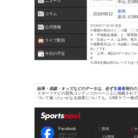
ニュース
中山 ダ180
新馬
コラム
2018/08/12
新潟 ダ180
2019/9/17 00:00 更新
公式情報
※着順の色分け [
:1着
※「平地競走成績」と「障害競
※「出走レース」はJRA、地
ライブ配信
※減量表示は[
:1kg減
:2k
み）] です。
今日の予定
※「上3F」表記のデータについ
す。
※JRA主催以外のレースでは
結果・成績・オッズなどのデータは、必ず
主催者
発行の
スポーツナビの競馬コンテンツのページ上に掲載されて
づいて被ったいかなる損害についても、LINEヤフー株
Facebook
野球
サ
スポーツナビ
プロ野球
J
公式ページ