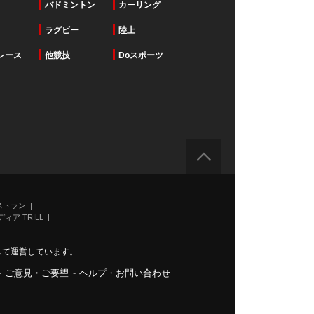
バドミントン
カーリング
ラグビー
陸上
レース
他競技
Doスポーツ
ストラン
ィア TRILL
力して運営しています。
-
ご意見・ご要望
-
ヘルプ・お問い合わせ