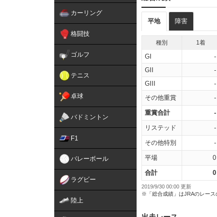
カーリング
平地
障害
格闘技
種別
1着
ゴルフ
GI
-
GII
-
テニス
GIII
-
卓球
その他重賞
-
重賞合計
-
バドミントン
リステッド
-
F1
その他特別
-
平場
0
バレーボール
合計
0
ラグビー
2019/9/30 00:00 更新
※「総合成績」はJRAのレー
陸上
出走レース