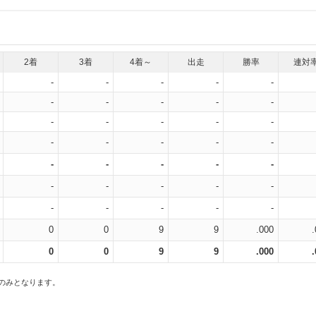
2着
3着
4着～
出走
勝率
連対
-
-
-
-
-
-
-
-
-
-
-
-
-
-
-
-
-
-
-
-
-
-
-
-
-
-
-
-
-
-
-
-
-
-
-
0
0
9
9
.000
0
0
9
9
.000
スのみとなります。