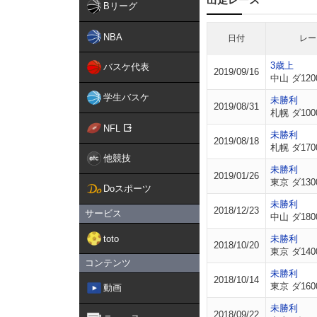
Bリーグ
NBA
日付
レー
3歳上
バスケ代表
2019/09/16
中山 ダ120
学生バスケ
未勝利
2019/08/31
札幌 ダ100
NFL
未勝利
2019/08/18
札幌 ダ170
他競技
未勝利
2019/01/26
東京 ダ130
Doスポーツ
未勝利
2018/12/23
サービス
中山 ダ180
toto
未勝利
2018/10/20
東京 ダ140
コンテンツ
未勝利
2018/10/14
東京 ダ160
動画
未勝利
2018/09/22