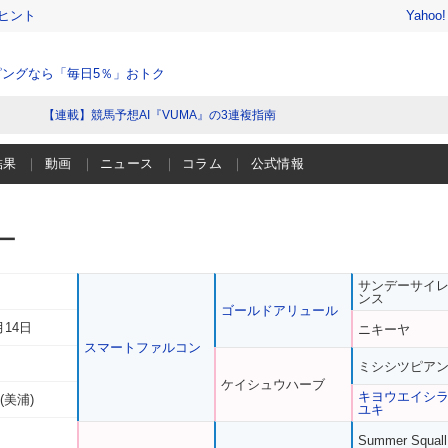
ヒント
Yahoo
ングなら「毎日5％」おトク
【連載】競馬予想AI『VUMA』の3連複指南
結果
動画
ニュース
コラム
公式情報
ー
サンデーサイ
ンス
ゴールドアリュール
月14日
ニキーヤ
スマートファルコン
ミシシツピア
ケイシュウハーブ
キヨウエイシ
(美浦)
ユキ
Summer Squall