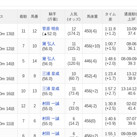
騎手
人気
タイム
通過順
ス
着順
馬番
馬体重
(斤量)
(オッズ)
差
上3F
菅原 明良
12
1:11.8
10-09
11
12
450(-6)
(174.2)
(+1.2)
37.4
0m 13頭
(▲52.0)
黛 弘人
11
1:00.7
08-06
7
10
456(+10)
(115.2)
(+1.5)
36.1
0m 12頭
(56.0)
黛 弘人
11
1:48.6
08-09-09
5
14
446(-6)
(120.6)
(+2.0)
39.3
0m 14頭
(56.0)
三浦 皇成
10
1:23.4
13-12
9
8
452(-4)
(60.7)
(+1.7)
38.9
0m 16頭
(56.0)
三浦 皇成
11
1:57.2
13-14-12
10
13
456(+2)
(73.4)
(+2.7)
40.6
0m 16頭
(55.0)
村田 一誠
7
1:30.8
02-02
12
2
454(-2)
(33.0)
(+2.5)
41.4
0m 14頭
(55.0)
村田 一誠
6
1:40.6
07-07
7
6
456(0)
(14.2)
(+0.9)
39.6
0m 11頭
(55.0)
村田 一誠
6
1:55.1
09-09-08
6
8
456(+2)