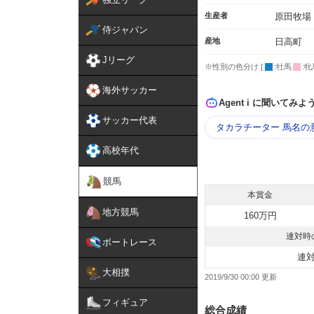
生産者
原田牧場
侍ジャパン
産地
日高町
Jリーグ
※性別の色分け [
:牡馬
:牝
海外サッカー
Agent i に聞いてみよ
サッカー代表
タカラチーター 馬名の
高校年代
競馬
本賞金
地方競馬
160万円
連対時
ボートレース
連
大相撲
2019/9/30 00:00
フィギュア
総合成績