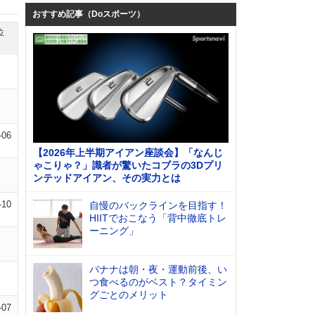
おすすめ記事（Doスポーツ）
位
-06
【2026年上半期アイアン座談会】「なんじ
ゃこりゃ？」識者が驚いたコブラの3Dプリ
ンテッドアイアン、その実力とは
-10
自慢のバックラインを目指す！
HIITでおこなう「背中徹底トレ
ーニング」
バナナは朝・夜・運動前後、い
つ食べるのがベスト？タイミン
グごとのメリット
-07