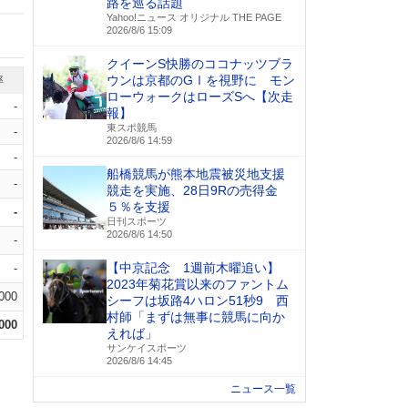
路を巡る話題
Yahoo!ニュース オリジナル THE PAGE
2026/8/6 15:09
クイーンS快勝のココナッツブラ
ウンは京都のGⅠを視野に モン
率
ローウォークはローズSへ【次走
-
報】
東スポ競馬
-
2026/8/6 14:59
-
船橋競馬が熊本地震被災地支援
-
競走を実施、28日9Rの売得金
５％を支援
-
日刊スポーツ
2026/8/6 14:50
-
【中京記念 1週前木曜追い】
-
2023年菊花賞以来のファントム
.000
シーフは坂路4ハロン51秒9 西
村師「まずは無事に競馬に向か
.000
えれば」
サンケイスポーツ
2026/8/6 14:45
ニュース一覧