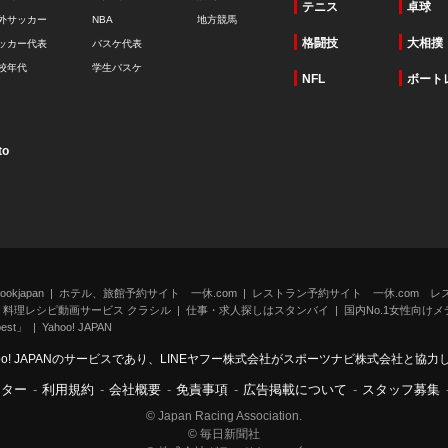
テニス
卓球
外サッカー
NBA
地方競馬
格闘技
大相撲
ッカー代表
バスケ代表
校年代
学生バスケ
NFL
ボート
to
kjapan
ホテル、旅館予約サイト 一休.com
レストラン予約サイト 一休.com レ
料理レシピ動画サービス クラシル
仕事・求人探しはスタンバイ
国内No.1女性向けメデ
st」
Yahoo! JAPAN
oo! JAPANのサービスであり、LINEヤフー株式会社がスポーツナビ株式会社と協
ンター
-
利用規約
-
会社概要
-
免責事項
-
広告掲載について
-
スタッフ募集
© Japan Racing Association.
© 毎日新聞社