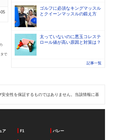
ゴルフに必須なキングマッスル
-05
とクイーンマッスルの鍛え方
太っていないのに悪玉コレステ
ロール値が高い原因と対策は？
の
ータで
記事一覧
び安全性を保証するものではありません。当該情報に基
ュア
F1
バレー