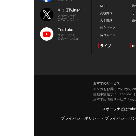
MLB
海
X（旧Twitter）
高校野球
サ
スポーツナビ
公式アカウント
大学野球
高
独立リーグ
YouTube
スポーツナビ
侍ジャパン
公式チャンネル
ライブ
to
おすすめサービス
マンガもお得にPayPayで eboo
自動車情報サイトcarview!
おすすめ情報サービス「mybe
スポーツナビはYah
プライバシーポリシー
-
プライバシーセ