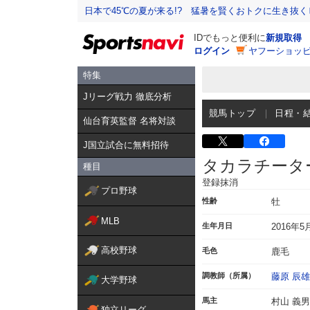
日本で45℃の夏が来る!? 猛暑を賢くおトクに生き抜く
IDでもっと便利に
新規取得
ログイン
ヤフーショッピ
特集
Jリーグ戦力 徹底分析
競馬トップ
日程・
仙台育英監督 名将対談
J国立試合に無料招待
タカラチータ
種目
登録抹消
プロ野球
性齢
牡
MLB
生年月日
2016年5
高校野球
毛色
鹿毛
調教師（所属）
藤原 辰雄
大学野球
馬主
村山 義男
独立リーグ