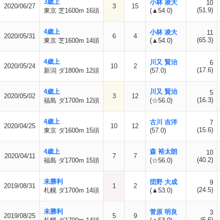
3歳上
小林 凌大
10
2020/06/27
3
15
(51.9)
東京 芝1600m 16頭
(▲54.0)
4歳上
小林 凌大
11
2020/05/31
6
4
(65.3)
東京 芝1600m 14頭
(▲54.0)
4歳上
川又 賢治
6
2020/05/24
10
2
(17.6)
新潟 ダ1800m 12頭
(57.0)
4歳上
川又 賢治
5
2020/05/02
3
12
(16.3)
福島 ダ1700m 12頭
(☆56.0)
4歳上
古川 吉洋
7
2020/04/25
10
12
(15.6)
東京 ダ1600m 15頭
(57.0)
4歳上
森 裕太朗
10
2020/04/11
7
7
(40.2)
福島 ダ1700m 15頭
(☆56.0)
未勝利
団野 大成
9
2019/08/31
1
2
(24.5)
札幌 ダ1700m 14頭
(▲53.0)
未勝利
菅原 明良
3
2019/08/25
5
9
(6.6)