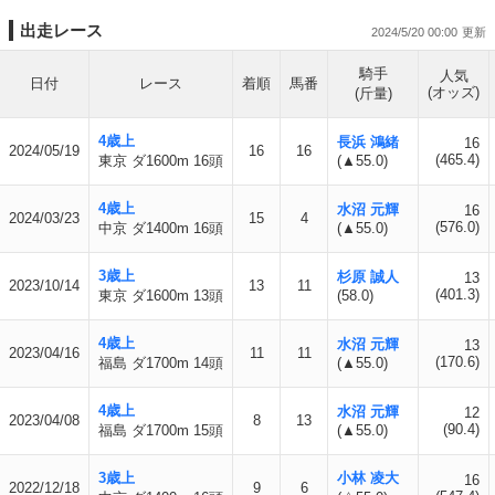
出走レース
2024/5/20 00:00
騎手
人気
日付
レース
着順
馬番
(オッズ)
(斤量)
4歳上
長浜 鴻緒
16
2024/05/19
16
16
(465.4)
東京 ダ1600m 16頭
(▲55.0)
4歳上
水沼 元輝
16
2024/03/23
15
4
(576.0)
中京 ダ1400m 16頭
(▲55.0)
3歳上
杉原 誠人
13
2023/10/14
13
11
(401.3)
東京 ダ1600m 13頭
(58.0)
4歳上
水沼 元輝
13
2023/04/16
11
11
(170.6)
福島 ダ1700m 14頭
(▲55.0)
4歳上
水沼 元輝
12
2023/04/08
8
13
(90.4)
福島 ダ1700m 15頭
(▲55.0)
3歳上
小林 凌大
16
2022/12/18
9
6