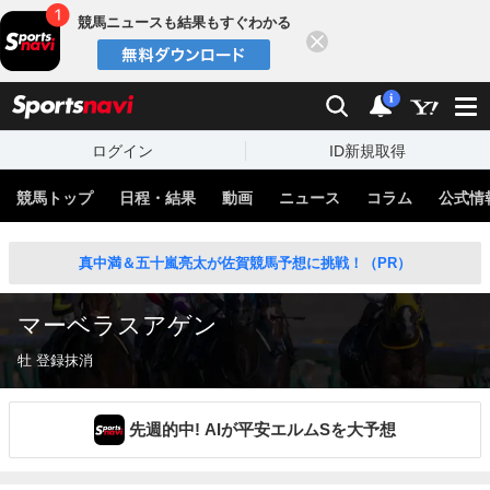
競馬ニュースも結果もすぐわかる
閉じる
スポーツナビ
検索
通知
i
ログイン
ID新規取得
競馬トップ
日程・結果
動画
ニュース
コラム
公式情
真中満＆五十嵐亮太が佐賀競馬予想に挑戦！（PR）
マーベラスアゲン
牡 登録抹消
先週的中! AIが平安エルムSを大予想