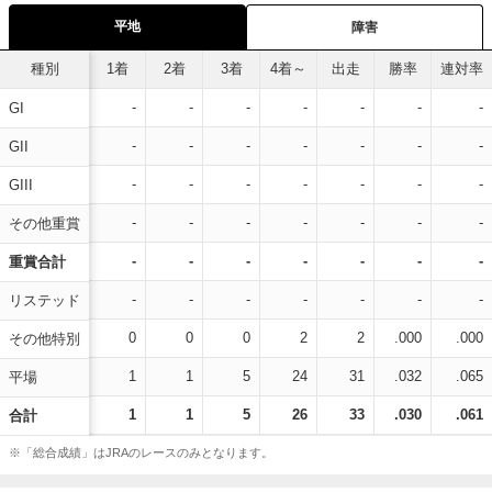
平地
障害
種別
1着
2着
3着
4着～
出走
勝率
連対率
-
-
-
-
-
-
-
GI
-
-
-
-
-
-
-
GII
-
-
-
-
-
-
-
GIII
-
-
-
-
-
-
-
その他重賞
-
-
-
-
-
-
-
重賞合計
-
-
-
-
-
-
-
リステッド
0
0
0
2
2
.000
.000
その他特別
1
1
5
24
31
.032
.065
平場
1
1
5
26
33
.030
.061
合計
※「総合成績」はJRAのレースのみとなります。