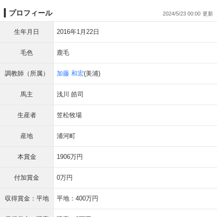
プロフィール
2024/5/23 00:00
生年月日
2016年1月22日
毛色
鹿毛
調教師（所属）
加藤 和宏
(美浦)
馬主
浅川 皓司
生産者
笠松牧場
産地
浦河町
本賞金
1906万円
付加賞金
0万円
収得賞金：平地
平地：400万円