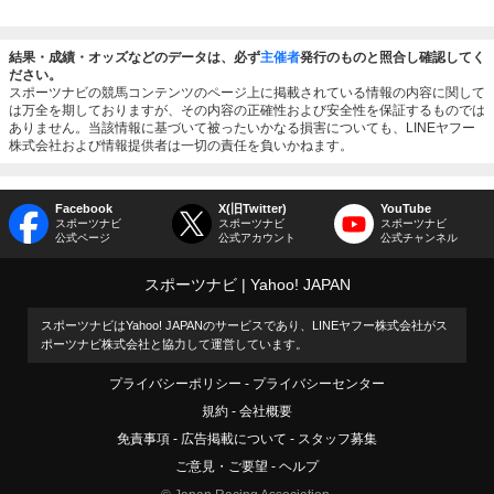
結果・成績・オッズなどのデータは、必ず
主催者
発行のものと照合し確認してく
ださい。
スポーツナビの競馬コンテンツのページ上に掲載されている情報の内容に関して
は万全を期しておりますが、その内容の正確性および安全性を保証するものでは
ありません。当該情報に基づいて被ったいかなる損害についても、LINEヤフー
株式会社および情報提供者は一切の責任を負いかねます。
Facebook
X(旧Twitter)
YouTube
スポーツナビ
スポーツナビ
スポーツナビ
公式ページ
公式アカウント
公式チャンネル
スポーツナビ
Yahoo! JAPAN
スポーツナビはYahoo! JAPANのサービスであり、LINEヤフー株式会社がス
ポーツナビ株式会社と協力して運営しています。
プライバシーポリシー
プライバシーセンター
規約
会社概要
免責事項
広告掲載について
スタッフ募集
ご意見・ご要望
ヘルプ