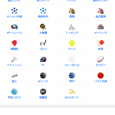
独立リーグ
侍ジャパン
Jリーグ
海外サッカー
サッカー代表
高校年代
競馬
地方競馬
ボートレース
大相撲
フィギュア
カーリング
格闘技
ゴルフ
テニス
卓球
F1
バドミントン
バレーボール
ラグビー
NBA
陸上
Bリーグ
バスケ代表
学生バスケ
他競技
Doスポーツ