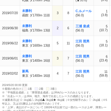
札幌 ダ1700m 14頭
(▲53.0)
未勝利
C.ルメール
1
2019/07/20
3
8
(3.8)
函館 ダ1700m 11頭
(56.0)
未勝利
三浦 皇成
5
2019/06/30
2
6
(10.7)
福島 ダ1700m 13頭
(56.0)
未勝利
江田 照男
5
2019/06/22
5
11
(18.1)
東京 ダ1600m 13頭
(56.0)
未勝利
江田 照男
6
2019/06/01
3
7
(23.4)
東京 ダ1400m 16頭
(56.0)
新馬
江田 照男
11
2019/02/02
4
7
(59.8)
東京 ダ1400m 16頭
(56.0)
2024/5/20 00:00 更新
※着順の色分け [
:1着
:2着
:3着 ]
※「平地競走成績」と「障害競走成績」はJRAのレースのみとなります。
※「出走レース」はJRA、地方、海外で出走したレースの成績となります。
※減量表示は[
:1kg減
:2kg減
:3kg減
:4kg減（※女性騎手のみ）
:2kg減（※5
年以上、又は101勝以上の女性騎手のみ）] です。
※「上3F」表記のデータについて 1993年4月以前では一部のレースが上4F、障害レー