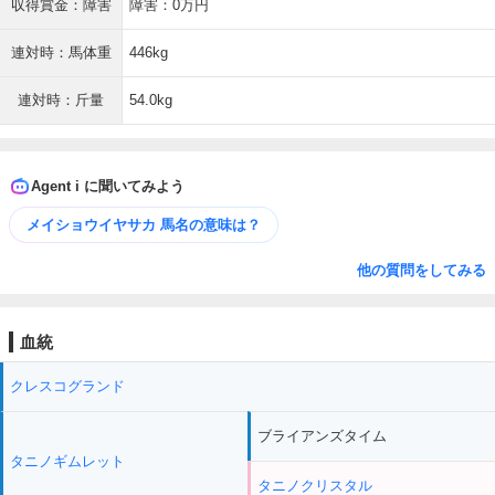
収得賞金：障害
障害：0万円
連対時：馬体重
446kg
連対時：斤量
54.0kg
Agent i に聞いてみよう
メイショウイヤサカ 馬名の意味は？
他の質問をしてみる
血統
クレスコグランド
ブライアンズタイム
タニノギムレット
タニノクリスタル