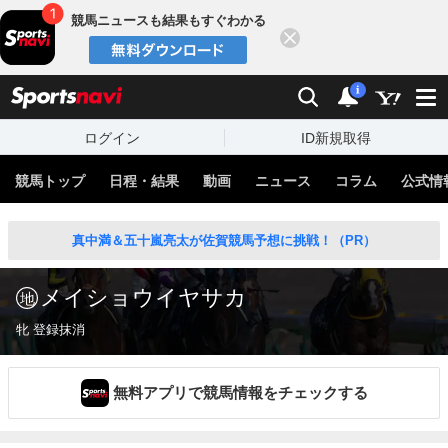
競馬ニュースも結果もすぐわかる
閉じる
スポーツナビ
検索
通知
i
ログイン
ID新規取得
競馬トップ
日程・結果
動画
ニュース
コラム
公式情
真中満＆五十嵐亮太が佐賀競馬予想に挑戦！（PR）
メイショウイヤサカ
牝 登録抹消
無料アプリで競馬情報をチェックする