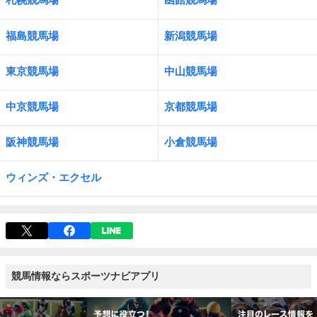
福島競馬場
新潟競馬場
東京競馬場
中山競馬場
中京競馬場
京都競馬場
阪神競馬場
小倉競馬場
ウィンズ・エクセル
競馬情報ならスポーツナビアプリ