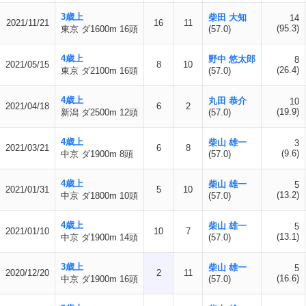
3歳上
柴田 大知
14
2021/11/21
16
11
(95.3)
東京 ダ1600m 16頭
(57.0)
4歳上
野中 悠太郎
8
2021/05/15
8
10
(26.4)
東京 ダ2100m 16頭
(57.0)
4歳上
丸田 恭介
10
2021/04/18
6
2
(19.9)
新潟 ダ2500m 12頭
(57.0)
4歳上
柴山 雄一
3
2021/03/21
6
8
(9.6)
中京 ダ1900m 8頭
(57.0)
4歳上
柴山 雄一
5
2021/01/31
5
10
(13.2)
中京 ダ1800m 10頭
(57.0)
4歳上
柴山 雄一
5
2021/01/10
10
7
(13.1)
中京 ダ1900m 14頭
(57.0)
3歳上
柴山 雄一
5
2020/12/20
2
11
(16.6)
中京 ダ1900m 16頭
(57.0)