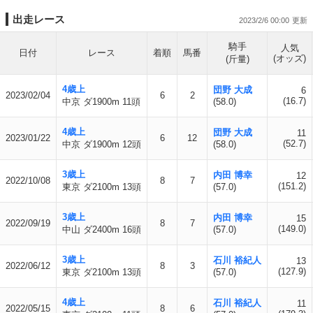
出走レース
2023/2/6 00:00
騎手
人気
日付
レース
着順
馬番
(オッズ)
(斤量)
4歳上
団野 大成
6
2023/02/04
6
2
(16.7)
中京 ダ1900m 11頭
(58.0)
4歳上
団野 大成
11
2023/01/22
6
12
(52.7)
中京 ダ1900m 12頭
(58.0)
3歳上
内田 博幸
12
2022/10/08
8
7
(151.2)
東京 ダ2100m 13頭
(57.0)
3歳上
内田 博幸
15
2022/09/19
8
7
(149.0)
中山 ダ2400m 16頭
(57.0)
3歳上
石川 裕紀人
13
2022/06/12
8
3
(127.9)
東京 ダ2100m 13頭
(57.0)
4歳上
石川 裕紀人
11
2022/05/15
8
6