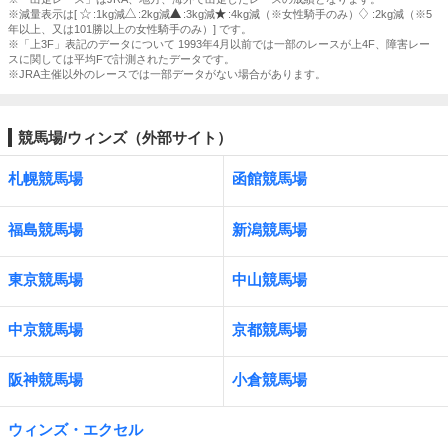
※減量表示は[
:1kg減
:2kg減
:3kg減
:4kg減（※女性騎手のみ）
:2kg減（※5
年以上、又は101勝以上の女性騎手のみ）] です。
※「上3F」表記のデータについて 1993年4月以前では一部のレースが上4F、障害レー
スに関しては平均Fで計測されたデータです。
※JRA主催以外のレースでは一部データがない場合があります。
競馬場/ウィンズ（外部サイト）
札幌競馬場
函館競馬場
福島競馬場
新潟競馬場
東京競馬場
中山競馬場
中京競馬場
京都競馬場
阪神競馬場
小倉競馬場
ウィンズ・エクセル