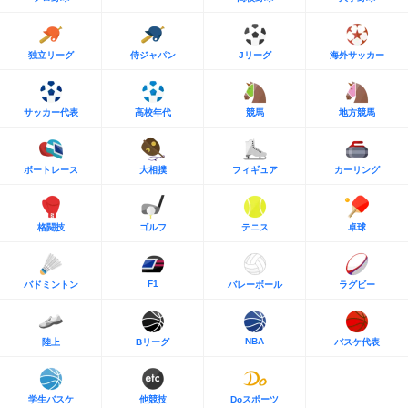
独立リーグ
侍ジャパン
Jリーグ
海外サッカー
サッカー代表
高校年代
競馬
地方競馬
ボートレース
大相撲
フィギュア
カーリング
格闘技
ゴルフ
テニス
卓球
F1
バドミントン
バレーボール
ラグビー
NBA
陸上
Bリーグ
バスケ代表
学生バスケ
他競技
Doスポーツ