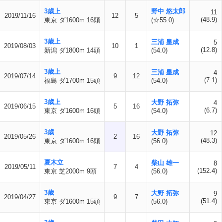
3歳上
野中 悠太郎
11
2019/11/16
12
5
(48.9)
東京 ダ1600m 16頭
(☆55.0)
3歳上
三浦 皇成
5
2019/08/03
10
1
(12.8)
新潟 ダ1800m 14頭
(54.0)
3歳上
三浦 皇成
4
2019/07/14
9
12
(7.1)
福島 ダ1700m 15頭
(54.0)
3歳上
大野 拓弥
4
2019/06/15
5
16
(6.7)
東京 ダ1600m 16頭
(54.0)
3歳
大野 拓弥
12
2019/05/26
2
16
(48.3)
東京 ダ1600m 16頭
(56.0)
夏木立
柴山 雄一
8
2019/05/11
7
4
(152.4)
東京 芝2000m 9頭
(56.0)
3歳
大野 拓弥
9
2019/04/27
9
7
(51.4)
東京 ダ1600m 15頭
(56.0)