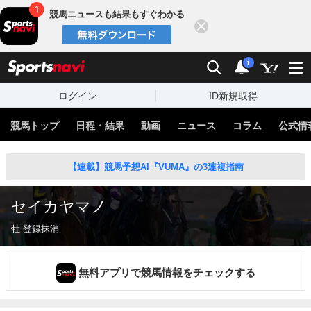
競馬ニュースも結果もすぐわかる
閉じる
スポーツナビ
検索
通知
i
ログイン
ID新規取得
競馬トップ
日程・結果
動画
ニュース
コラム
公式情
【連載】競馬予想AI『VUMA』の3連複指南
セイカヤマノ
牡 登録抹消
無料アプリで競馬情報をチェックする