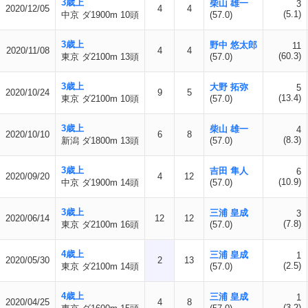
3歳上
柴山 雄一
3
2020/12/05
4
4
(5.1)
中京 ダ1900m 10頭
(57.0)
3歳上
野中 悠太郎
11
2020/11/08
4
4
(60.3)
東京 ダ2100m 13頭
(57.0)
3歳上
大野 拓弥
5
2020/10/24
9
5
(13.4)
東京 ダ2100m 10頭
(57.0)
3歳上
柴山 雄一
4
2020/10/10
6
8
(8.3)
新潟 ダ1800m 13頭
(57.0)
3歳上
吉田 隼人
6
2020/09/20
4
12
(10.9)
中京 ダ1900m 14頭
(57.0)
3歳上
三浦 皇成
3
2020/06/14
12
12
(7.8)
東京 ダ2100m 16頭
(57.0)
4歳上
三浦 皇成
1
2020/05/30
2
13
(2.5)
東京 ダ2100m 14頭
(57.0)
4歳上
三浦 皇成
1
2020/04/25
4
8
(3.2)