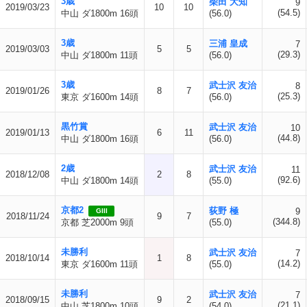
3歳
柴田 大知
9
2019/03/23
10
10
(54.5)
中山 ダ1800m 16頭
(56.0)
3歳
三浦 皇成
7
2019/03/03
5
5
(29.3)
中山 ダ1800m 11頭
(56.0)
3歳
武士沢 友治
8
2019/01/26
8
7
(25.3)
東京 ダ1600m 14頭
(56.0)
黒竹賞
武士沢 友治
10
2019/01/13
6
11
(44.8)
中山 ダ1800m 16頭
(56.0)
2歳
武士沢 友治
11
2018/12/08
2
8
(92.6)
中山 ダ1800m 14頭
(55.0)
京都2
荻野 極
9
GIII
2018/11/24
9
7
(344.8)
京都 芝2000m 9頭
(55.0)
未勝利
武士沢 友治
7
2018/10/14
1
8
(14.2)
東京 ダ1600m 11頭
(55.0)
未勝利
武士沢 友治
7
2018/09/15
9
2
(21.1)
中山 芝1800m 10頭
(54.0)