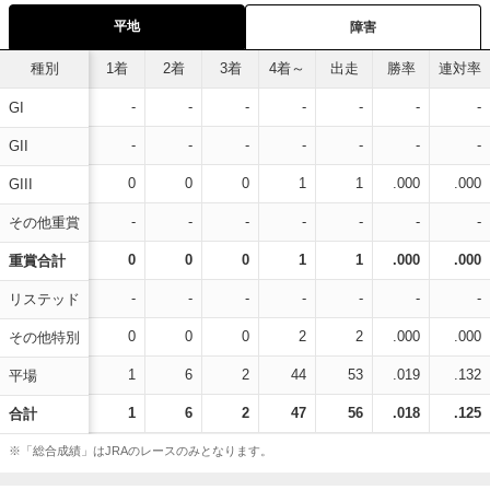
平地
障害
種別
1着
2着
3着
4着～
出走
勝率
連対率
-
-
-
-
-
-
-
GI
-
-
-
-
-
-
-
GII
0
0
0
1
1
.000
.000
GIII
-
-
-
-
-
-
-
その他重賞
0
0
0
1
1
.000
.000
重賞合計
-
-
-
-
-
-
-
リステッド
0
0
0
2
2
.000
.000
その他特別
1
6
2
44
53
.019
.132
平場
1
6
2
47
56
.018
.125
合計
※「総合成績」はJRAのレースのみとなります。