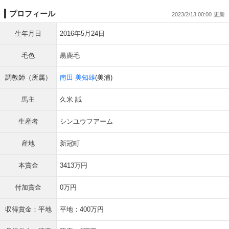
プロフィール
2023/2/13 00:00
生年月日
2016年5月24日
毛色
黒鹿毛
調教師（所属）
南田 美知雄
(美浦)
馬主
久米 誠
生産者
シンユウフアーム
産地
新冠町
本賞金
3413万円
付加賞金
0万円
収得賞金：平地
平地：400万円