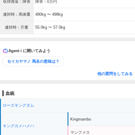
収得賞金：障害
障害：0万円
連対時：馬体重
480kg 〜 498kg
連対時：斤量
55.0kg 〜 57.0kg
Agent i に聞いてみよう
セイカヤマノ 馬名の意味は？
他の質問をしてみる
血統
ローズキングダム
Kingmambo
キングカメハメハ
マンファス