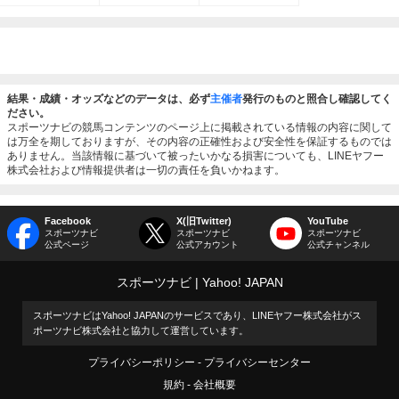
結果・成績・オッズなどのデータは、必ず
主催者
発行のものと照合し確認してく
ださい。
スポーツナビの競馬コンテンツのページ上に掲載されている情報の内容に関して
は万全を期しておりますが、その内容の正確性および安全性を保証するものでは
ありません。当該情報に基づいて被ったいかなる損害についても、LINEヤフー
株式会社および情報提供者は一切の責任を負いかねます。
Facebook
X(旧Twitter)
YouTube
スポーツナビ
スポーツナビ
スポーツナビ
公式ページ
公式アカウント
公式チャンネル
スポーツナビ
Yahoo! JAPAN
スポーツナビはYahoo! JAPANのサービスであり、LINEヤフー株式会社がス
ポーツナビ株式会社と協力して運営しています。
プライバシーポリシー
プライバシーセンター
規約
会社概要