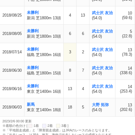
未勝利
武士沢 友治
10
2018/08/25
4
13
(59.6)
新潟 芝1800m 13頭
(54.0)
未勝利
武士沢 友治
5
2018/08/05
6
6
(22.8)
新潟 芝1800m 10頭
(54.0)
未勝利
武士沢 友治
13
2018/07/14
3
2
(78.3)
福島 芝1800m 16頭
(54.0)
未勝利
武士沢 友治
14
2018/06/30
8
7
(338.6)
福島 芝1800m 15頭
(54.0)
未勝利
武士沢 友治
14
2018/06/16
13
4
(253.4)
東京 芝1400m 16頭
(54.0)
新馬
大野 拓弥
13
2018/06/03
18
5
(202.6)
東京 芝1400m 18頭
(54.0)
2023/2/6 00:00 更新
※着順の色分け [
:1着
:2着
:3着 ]
※「平地競走成績」と「障害競走成績」はJRAのレースのみとなります。
※「出走レース」はJRA、地方、海外で出走したレースの成績となります。