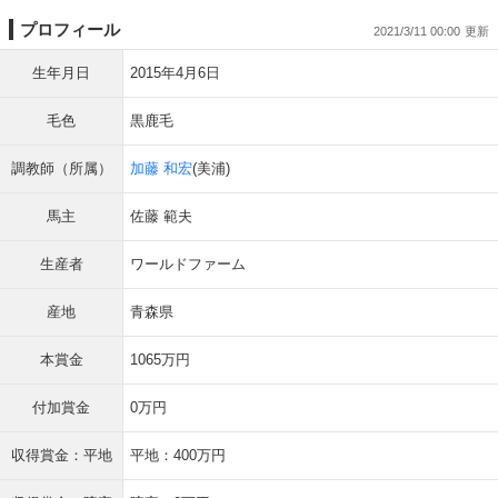
プロフィール
2021/3/11 00:00
生年月日
2015年4月6日
毛色
黒鹿毛
調教師（所属）
加藤 和宏
(美浦)
馬主
佐藤 範夫
生産者
ワールドファーム
産地
青森県
本賞金
1065万円
付加賞金
0万円
収得賞金：平地
平地：400万円