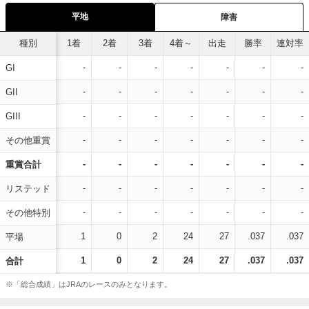
平地
障害
種別
1着
2着
3着
4着～
出走
勝率
連対率
-
-
-
-
-
-
-
GI
-
-
-
-
-
-
-
GII
-
-
-
-
-
-
-
GIII
-
-
-
-
-
-
-
その他重賞
-
-
-
-
-
-
-
重賞合計
-
-
-
-
-
-
-
リステッド
-
-
-
-
-
-
-
その他特別
1
0
2
24
27
.037
.037
平場
1
0
2
24
27
.037
.037
合計
※「総合成績」はJRAのレースのみとなります。