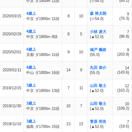
(85.2)
中京 ダ1800m 11頭
(☆54.0)
4歳上
森 裕太朗
9
2020/03/15
8
10
(76.3)
中京 ダ1900m 11頭
(☆54.0)
4歳上
小林 凌大
7
2020/02/29
8
5
(96.8)
中京 ダ1800m 9頭
(▲52.0)
4歳上
城戸 義政
9
2020/02/01
9
10
(203.9)
京都 ダ1800m 11頭
(55.0)
4歳上
丸田 恭介
14
2020/01/11
14
9
(143.6)
中山 ダ1800m 16頭
(55.0)
3歳上
山田 敬士
12
2019/12/15
7
11
(163.2)
中京 ダ1800m 13頭
(▲52.0)
3歳上
山田 敬士
10
2019/11/30
10
7
(109.2)
中京 ダ1800m 11頭
(▲52.0)
3歳上
菅原 明良
7
2019/11/10
13
13
(19.6)
福島 ダ1700m 15頭
(▲52.0)