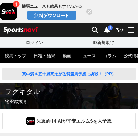
競馬ニュースも結果もすぐわかる
閉じる
スポーツナビ
検索
通知
i
ログイン
ID新規取得
競馬トップ
日程・結果
動画
ニュース
コラム
公式情
真中満＆五十嵐亮太が佐賀競馬予想に挑戦！（PR）
フクキタル
牝 登録抹消
先週的中! AIが平安エルムSを大予想