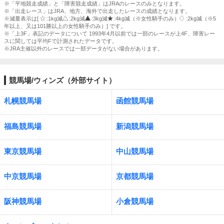
※「平地競走成績」と「障害競走成績」はJRAのレースのみとなります。
※「出走レース」はJRA、地方、海外で出走したレースの成績となります。
※減量表示は[
:1kg減
:2kg減
:3kg減
:4kg減（※女性騎手のみ）
:2kg減（※5
年以上、又は101勝以上の女性騎手のみ）] です。
※「上3F」表記のデータについて 1993年4月以前では一部のレースが上4F、障害レー
スに関しては平均Fで計測されたデータです。
※JRA主催以外のレースでは一部データがない場合があります。
競馬場/ウィンズ（外部サイト）
札幌競馬場
函館競馬場
福島競馬場
新潟競馬場
東京競馬場
中山競馬場
中京競馬場
京都競馬場
阪神競馬場
小倉競馬場