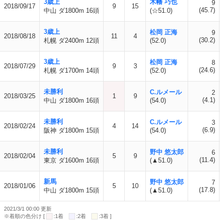
3歳上
木幡 巧也
9
2018/09/17
9
15
(45.7)
中山 ダ1800m 16頭
(☆51.0)
3歳上
松岡 正海
9
2018/08/18
11
4
(30.2)
札幌 ダ2400m 12頭
(52.0)
3歳上
松岡 正海
8
2018/07/29
9
3
(24.6)
札幌 ダ1700m 14頭
(52.0)
未勝利
C.ルメール
2
2018/03/25
1
9
(4.1)
中山 ダ1800m 16頭
(54.0)
未勝利
C.ルメール
3
2018/02/24
4
14
(6.9)
阪神 ダ1800m 15頭
(54.0)
未勝利
野中 悠太郎
6
2018/02/04
5
9
(11.4)
東京 ダ1600m 16頭
(▲51.0)
新馬
野中 悠太郎
7
2018/01/06
5
10
(17.8)
中山 ダ1800m 15頭
(▲51.0)
2021/3/1 00:00 更新
※着順の色分け [
:1着
:2着
:3着 ]