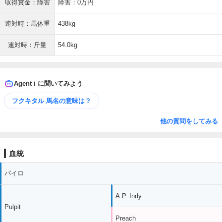
収得賞金：障害
障害：0万円
連対時：馬体重
438kg
連対時：斤量
54.0kg
Agent i に聞いてみよう
フクキタル 馬名の意味は？
他の質問をしてみる
血統
パイロ
A.P. Indy
Pulpit
Preach