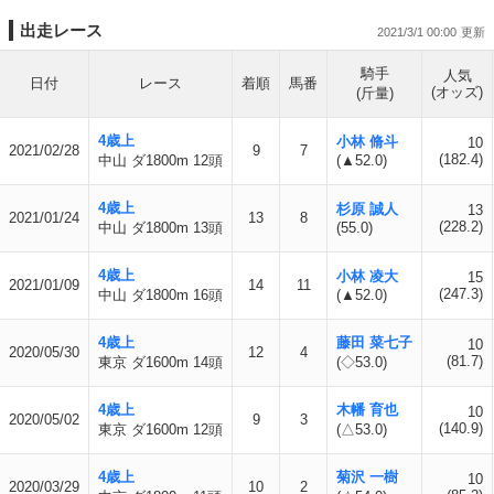
出走レース
2021/3/1 00:00
騎手
人気
日付
レース
着順
馬番
(オッズ)
(斤量)
4歳上
小林 脩斗
10
2021/02/28
9
7
(182.4)
中山 ダ1800m 12頭
(▲52.0)
4歳上
杉原 誠人
13
2021/01/24
13
8
(228.2)
中山 ダ1800m 13頭
(55.0)
4歳上
小林 凌大
15
2021/01/09
14
11
(247.3)
中山 ダ1800m 16頭
(▲52.0)
4歳上
藤田 菜七子
10
2020/05/30
12
4
(81.7)
東京 ダ1600m 14頭
(◇53.0)
4歳上
木幡 育也
10
2020/05/02
9
3
(140.9)
東京 ダ1600m 12頭
(△53.0)
4歳上
菊沢 一樹
10
2020/03/29
10
2