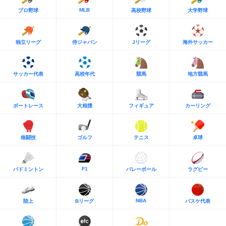
MLB
プロ野球
高校野球
大学野球
独立リーグ
侍ジャパン
Jリーグ
海外サッカー
サッカー代表
高校年代
競馬
地方競馬
ボートレース
大相撲
フィギュア
カーリング
格闘技
ゴルフ
テニス
卓球
F1
バドミントン
バレーボール
ラグビー
NBA
陸上
Bリーグ
バスケ代表