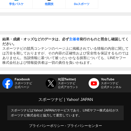
学生バスケ
他競技
Doスポーツ
結果・成績・オッズなどのデータは、必ず
主催者
発行のものと照合し確認してく
ださい。
スポーツナビの競馬コンテンツのページ上に掲載されている情報の内容に関して
は万全を期しておりますが、その内容の正確性および安全性を保証するものでは
ありません。当該情報に基づいて被ったいかなる損害についても、LINEヤフー
株式会社および情報提供者は一切の責任を負いかねます。
Facebook
X(旧Twitter)
YouTube
スポーツナビ
スポーツナビ
スポーツナビ
公式ページ
公式アカウント
公式チャンネル
スポーツナビ
Yahoo! JAPAN
スポーツナビはYahoo! JAPANのサービスであり、LINEヤフー株式会社がス
ポーツナビ株式会社と協力して運営しています。
プライバシーポリシー
プライバシーセンター