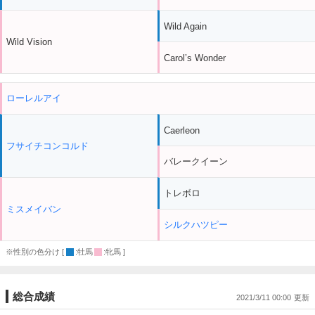
Wild Again
Wild Vision
Carol’s Wonder
ローレルアイ
Caerleon
フサイチコンコルド
バレークイーン
トレボロ
ミスメイバン
シルクハツピー
※性別の色分け [
:牡馬
:牝馬 ]
総合成績
2021/3/11 00:00