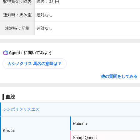
収得賞金：障害
障害：0万円
連対時：馬体重
連対なし
連対時：斤量
連対なし
Agent i に聞いてみよう
カシノクリス 馬名の意味は？
他の質問をしてみる
血統
シンボリクリスエス
Roberto
Kris S.
Sharp Queen