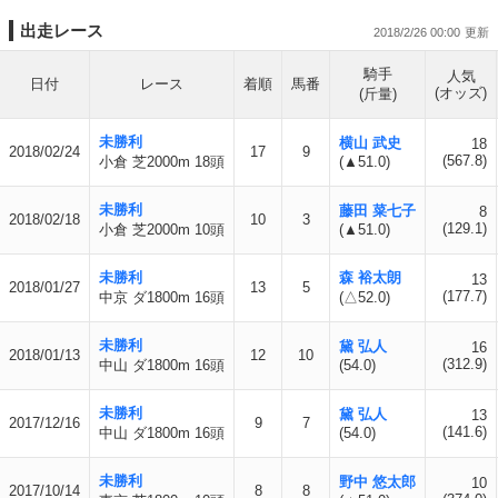
出走レース
2018/2/26 00:00
騎手
人気
日付
レース
着順
馬番
(オッズ)
(斤量)
未勝利
横山 武史
18
2018/02/24
17
9
(567.8)
小倉 芝2000m 18頭
(▲51.0)
未勝利
藤田 菜七子
8
2018/02/18
10
3
(129.1)
小倉 芝2000m 10頭
(▲51.0)
未勝利
森 裕太朗
13
2018/01/27
13
5
(177.7)
中京 ダ1800m 16頭
(△52.0)
未勝利
黛 弘人
16
2018/01/13
12
10
(312.9)
中山 ダ1800m 16頭
(54.0)
未勝利
黛 弘人
13
2017/12/16
9
7
(141.6)
中山 ダ1800m 16頭
(54.0)
未勝利
野中 悠太郎
10
2017/10/14
8
8