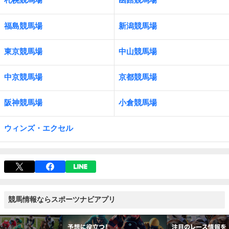
福島競馬場
新潟競馬場
東京競馬場
中山競馬場
中京競馬場
京都競馬場
阪神競馬場
小倉競馬場
ウィンズ・エクセル
競馬情報ならスポーツナビアプリ