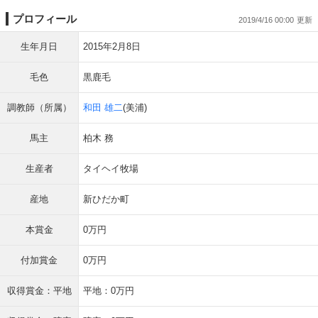
プロフィール
2019/4/16 00:00
生年月日
2015年2月8日
毛色
黒鹿毛
調教師（所属）
和田 雄二
(美浦)
馬主
柏木 務
生産者
タイヘイ牧場
産地
新ひだか町
本賞金
0万円
付加賞金
0万円
収得賞金：平地
平地：0万円