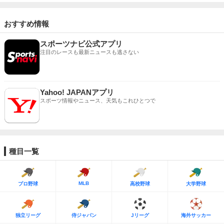
おすすめ情報
スポーツナビ公式アプリ
注目のレースも最新ニュースも逃さない
Yahoo! JAPANアプリ
スポーツ情報やニュース、天気もこれひとつで
種目一覧
MLB
プロ野球
高校野球
大学野球
独立リーグ
侍ジャパン
Jリーグ
海外サッカー