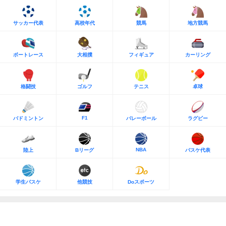
サッカー代表
高校年代
競馬
地方競馬
ボートレース
大相撲
フィギュア
カーリング
格闘技
ゴルフ
テニス
卓球
F1
バドミントン
バレーボール
ラグビー
NBA
陸上
Bリーグ
バスケ代表
学生バスケ
他競技
Doスポーツ