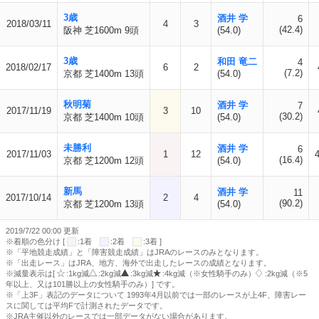
3歳
酒井 学
6
2018/03/11
4
3
(42.4)
阪神 芝1600m 9頭
(54.0)
3歳
和田 竜二
4
2018/02/17
6
2
(7.2)
京都 芝1400m 13頭
(54.0)
秋明菊
酒井 学
7
2017/11/19
3
10
(30.2)
京都 芝1400m 10頭
(54.0)
未勝利
酒井 学
6
2017/11/03
1
12
(16.4)
京都 芝1200m 12頭
(54.0)
新馬
酒井 学
11
2017/10/14
2
4
(90.2)
京都 芝1200m 13頭
(54.0)
2019/7/22 00:00 更新
※着順の色分け [
:1着
:2着
:3着 ]
※「平地競走成績」と「障害競走成績」はJRAのレースのみとなります。
※「出走レース」はJRA、地方、海外で出走したレースの成績となります。
※減量表示は[
:1kg減
:2kg減
:3kg減
:4kg減（※女性騎手のみ）
:2kg減（※5
年以上、又は101勝以上の女性騎手のみ）] です。
※「上3F」表記のデータについて 1993年4月以前では一部のレースが上4F、障害レー
スに関しては平均Fで計測されたデータです。
※JRA主催以外のレースでは一部データがない場合があります。