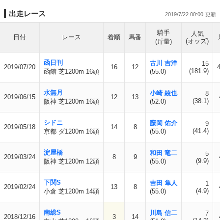
出走レース
2019/7/22 00:00
騎手
人気
日付
レース
着順
馬番
(オッズ)
(斤量)
函日刊
古川 吉洋
15
2019/07/20
16
12
(181.9)
函館 芝1200m 16頭
(55.0)
水無月
小崎 綾也
8
2019/06/15
12
13
(38.1)
阪神 芝1200m 16頭
(52.0)
シドニ
藤岡 佑介
9
2019/05/18
14
8
(41.4)
京都 ダ1200m 16頭
(55.0)
淀屋橋
和田 竜二
5
2019/03/24
8
9
(9.9)
阪神 芝1200m 12頭
(55.0)
下関S
吉田 隼人
1
2019/02/24
13
8
(4.9)
小倉 芝1200m 14頭
(55.0)
南総S
川島 信二
7
2018/12/16
3
14