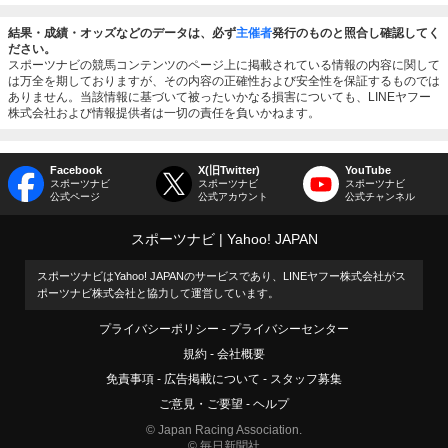
結果・成績・オッズなどのデータは、必ず
主催者
発行のものと照合し確認してく
ださい。
スポーツナビの競馬コンテンツのページ上に掲載されている情報の内容に関して
は万全を期しておりますが、その内容の正確性および安全性を保証するものでは
ありません。当該情報に基づいて被ったいかなる損害についても、LINEヤフー
株式会社および情報提供者は一切の責任を負いかねます。
Facebook
X(旧Twitter)
YouTube
スポーツナビ
スポーツナビ
スポーツナビ
公式ページ
公式アカウント
公式チャンネル
スポーツナビ
Yahoo! JAPAN
スポーツナビはYahoo! JAPANのサービスであり、LINEヤフー株式会社がス
ポーツナビ株式会社と協力して運営しています。
プライバシーポリシー
プライバシーセンター
規約
会社概要
免責事項
広告掲載について
スタッフ募集
ご意見・ご要望
ヘルプ
© Japan Racing Association.
© 毎日新聞社