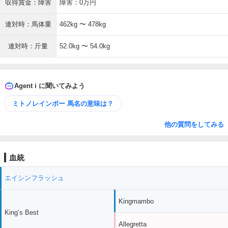
収得賞金：障害
障害：0万円
連対時：馬体重
462kg 〜 478kg
連対時：斤量
52.0kg 〜 54.0kg
Agent i に聞いてみよう
ミトノレインボー 馬名の意味は？
他の質問をしてみる
血統
エイシンフラッシュ
Kingmambo
King’s Best
Allegretta