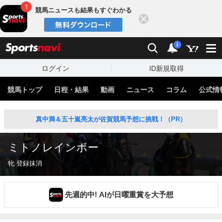
競馬ニュースも結果もすぐわかる
閉じる
スポーツナビ
検索
通知
i
ログイン
ID新規取得
競馬トップ
日程・結果
動画
ニュース
コラム
公式情
真中満＆五十嵐亮太が佐賀競馬予想に挑戦！（PR）
ミトノレインボー
牝 登録抹消
先週的中! AIが日曜重賞を大予想