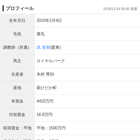
プロフィール
2019/11/14 00:00
生年月日
2015年2月4日
毛色
鹿毛
調教師（所属）
武 英智
(栗東)
馬主
ロイヤルパーク
生産者
木村 秀則
産地
新ひだか町
本賞金
4410万円
付加賞金
16.8万円
収得賞金：平地
平地：1500万円