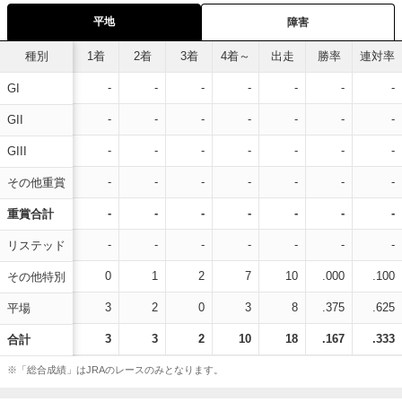
平地
障害
種別
1着
2着
3着
4着～
出走
勝率
連対率
-
-
-
-
-
-
-
GI
-
-
-
-
-
-
-
GII
-
-
-
-
-
-
-
GIII
-
-
-
-
-
-
-
その他重賞
-
-
-
-
-
-
-
重賞合計
-
-
-
-
-
-
-
リステッド
0
1
2
7
10
.000
.100
その他特別
3
2
0
3
8
.375
.625
平場
3
3
2
10
18
.167
.333
合計
※「総合成績」はJRAのレースのみとなります。