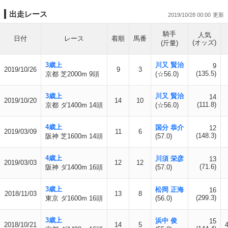
出走レース
2019/10/28 00:00
騎手
人気
日付
レース
着順
馬番
(オッズ)
(斤量)
3歳上
川又 賢治
9
2019/10/26
9
3
(135.5)
京都 芝2000m 9頭
(☆56.0)
3歳上
川又 賢治
14
2019/10/20
14
10
(111.8)
京都 ダ1400m 14頭
(☆56.0)
4歳上
国分 恭介
12
2019/03/09
11
6
(148.3)
阪神 芝1600m 14頭
(57.0)
4歳上
川須 栄彦
13
2019/03/03
12
12
(71.6)
阪神 ダ1400m 16頭
(57.0)
3歳上
松岡 正海
16
2018/11/03
13
8
(299.3)
東京 ダ1600m 16頭
(56.0)
3歳上
浜中 俊
15
2018/10/21
14
5