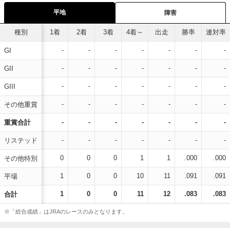
平地
障害
種別
1着
2着
3着
4着～
出走
勝率
連対率
-
-
-
-
-
-
-
GI
-
-
-
-
-
-
-
GII
-
-
-
-
-
-
-
GIII
-
-
-
-
-
-
-
その他重賞
-
-
-
-
-
-
-
重賞合計
-
-
-
-
-
-
-
リステッド
0
0
0
1
1
.000
.000
その他特別
1
0
0
10
11
.091
.091
平場
1
0
0
11
12
.083
.083
合計
※「総合成績」はJRAのレースのみとなります。