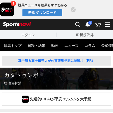
競馬ニュースも結果もすぐわかる
閉じる
スポーツナビ
検索
通知
i
ログイン
ID新規取得
競馬トップ
日程・結果
動画
ニュース
コラム
公式情
真中満＆五十嵐亮太が佐賀競馬予想に挑戦！（PR）
カタトゥンボ
牡 登録抹消
先週的中! AIが平安エルムSを大予想