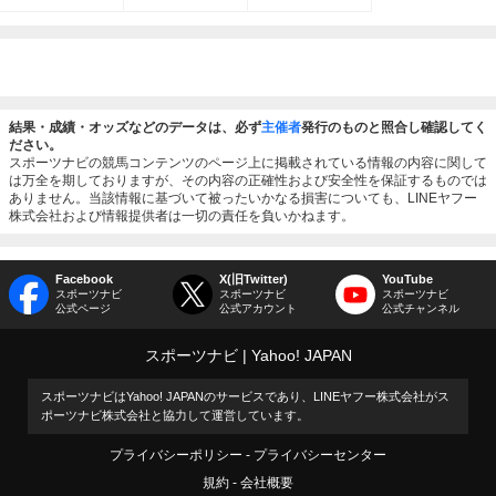
結果・成績・オッズなどのデータは、必ず
主催者
発行のものと照合し確認してく
ださい。
スポーツナビの競馬コンテンツのページ上に掲載されている情報の内容に関して
は万全を期しておりますが、その内容の正確性および安全性を保証するものでは
ありません。当該情報に基づいて被ったいかなる損害についても、LINEヤフー
株式会社および情報提供者は一切の責任を負いかねます。
Facebook
X(旧Twitter)
YouTube
スポーツナビ
スポーツナビ
スポーツナビ
公式ページ
公式アカウント
公式チャンネル
スポーツナビ
Yahoo! JAPAN
スポーツナビはYahoo! JAPANのサービスであり、LINEヤフー株式会社がス
ポーツナビ株式会社と協力して運営しています。
プライバシーポリシー
プライバシーセンター
規約
会社概要