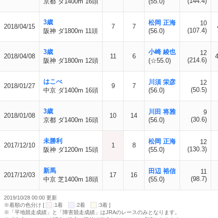
(144.4)
京都 ダ1400m 16頭
(55.0)
3歳
松岡 正海
10
2018/04/15
7
7
(107.4)
阪神 ダ1800m 11頭
(56.0)
3歳
小崎 綾也
12
2018/04/08
11
6
(214.6)
阪神 ダ1800m 12頭
(☆55.0)
はこべ
川須 栄彦
12
2018/01/27
9
7
(50.5)
中京 ダ1400m 16頭
(56.0)
3歳
川田 将雅
9
2018/01/08
10
14
(30.6)
京都 ダ1400m 16頭
(56.0)
未勝利
松岡 正海
12
2017/12/10
1
8
(130.3)
阪神 ダ1200m 15頭
(55.0)
新馬
田辺 裕信
11
2017/12/03
17
16
(98.7)
中京 芝1400m 18頭
(55.0)
2019/10/28 00:00 更新
※着順の色分け [
:1着
:2着
:3着 ]
※「平地競走成績」と「障害競走成績」はJRAのレースのみとなります。