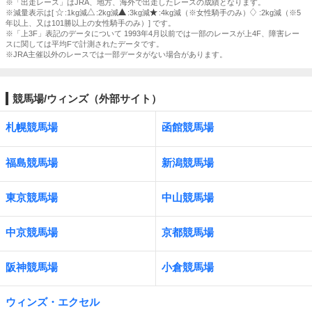
※「出走レース」はJRA、地方、海外で出走したレースの成績となります。
※減量表示は[
:1kg減
:2kg減
:3kg減
:4kg減（※女性騎手のみ）
:2kg減（※5
年以上、又は101勝以上の女性騎手のみ）] です。
※「上3F」表記のデータについて 1993年4月以前では一部のレースが上4F、障害レー
スに関しては平均Fで計測されたデータです。
※JRA主催以外のレースでは一部データがない場合があります。
競馬場/ウィンズ（外部サイト）
札幌競馬場
函館競馬場
福島競馬場
新潟競馬場
東京競馬場
中山競馬場
中京競馬場
京都競馬場
阪神競馬場
小倉競馬場
ウィンズ・エクセル