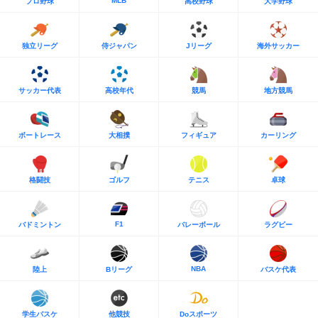
MLB
プロ野球
高校野球
大学野球
独立リーグ
侍ジャパン
Jリーグ
海外サッカー
サッカー代表
高校年代
競馬
地方競馬
ボートレース
大相撲
フィギュア
カーリング
格闘技
ゴルフ
テニス
卓球
F1
バドミントン
バレーボール
ラグビー
NBA
陸上
Bリーグ
バスケ代表
学生バスケ
他競技
Doスポーツ