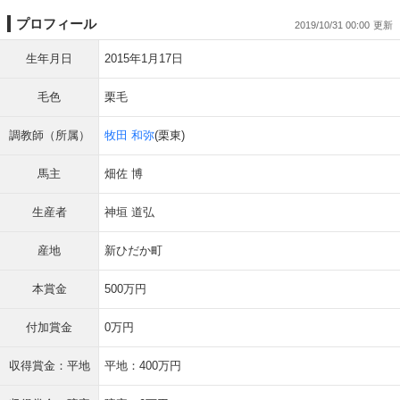
プロフィール
2019/10/31 00:00
生年月日
2015年1月17日
毛色
栗毛
調教師（所属）
牧田 和弥
(栗東)
馬主
畑佐 博
生産者
神垣 道弘
産地
新ひだか町
本賞金
500万円
付加賞金
0万円
収得賞金：平地
平地：400万円