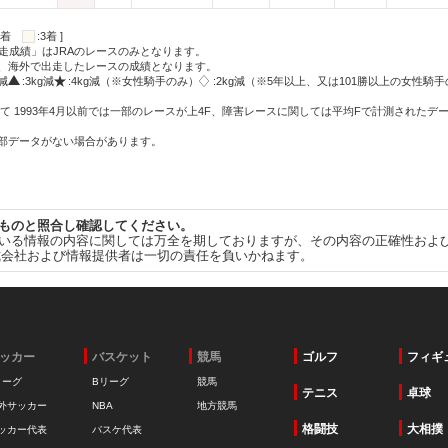
:2着
:3着 ]
走成績」はJRAのレースのみとなります。
方、海外で出走したレースの成績となります。
g減
:3kg減
:4kg減（※女性騎手のみ）
:2kg減（※5年以上、又は101勝以上の女性騎手
て 1993年4月以前では一部のレースが上4F、障害レースに関しては平均Fで計測されたデ
一部データがない場合があります。
ものと照合し確認してください。
いる情報の内容に関しては万全を期しておりますが、その内容の正確性およ
式会社および情報提供者は一切の責任を負いかねます。
ッカー
バスケット
競馬
ゴルフ
フィギ
リーグ
Bリーグ
競馬
テニス
卓球
外サッカー
NBA
地方競馬
格闘技
大相撲
ッカー代表
バスケ代表