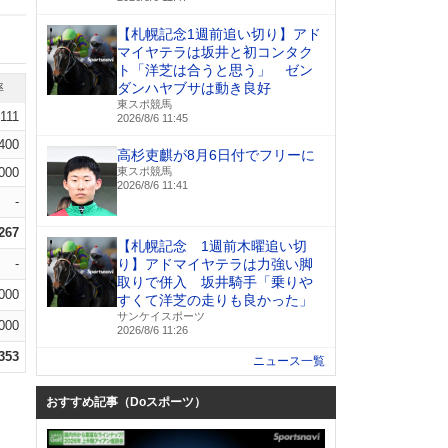
【札幌記念1週前追い切り】アド
マイヤテラは坂井と初コンタク
ト「洋芝は合うと思う」 ゼン
ダンハヤブサは動き良好
率
東スポ競馬
.111
2026/8/6 11:45
.400
高杉吏麒が8月6日付でフリーに
000
東スポ競馬
2026/8/6 11:41
-
.267
【札幌記念 1週前木曜追い切
-
り】アドマイヤテラは力強い脚
取りで併入 坂井騎手「乗りや
000
すくて洋芝の走りも良かった」
サンケイスポーツ
000
2026/8/6 11:26
.353
ニュース一覧
おすすめ記事（Doスポーツ）