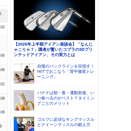
位
-02
【2026年上半期アイアン座談会】「なんじ
ゃこりゃ？」識者が驚いたコブラの3Dプリ
ンテッドアイアン、その実力とは
-06
自慢のバックラインを目指す！
-06
HIITでおこなう「背中徹底トレ
ーニング」
-02
バナナは朝・夜・運動前後、い
つ食べるのがベスト？タイミン
-08
グごとのメリット
-08
ゴルフに必須なキングマッスル
とクイーンマッスルの鍛え方
9