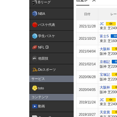
Bリーグ
NBA
日付
レー
JC
GI
バスケ代表
2021/11/28
東京 芝240
学生バスケ
富士S
GI
2021/10/23
東京 芝160
NFL
大阪杯
G
2021/04/04
阪神 芝200
他競技
京都記
G
2021/02/14
阪神 芝220
Doスポーツ
宝塚記
G
2020/06/28
サービス
阪神 芝220
大阪杯
G
toto
2020/04/05
阪神 芝200
コンテンツ
JC
GI
2019/11/24
東京 芝240
動画
天皇賞
G
2019/10/27
東京 芝200