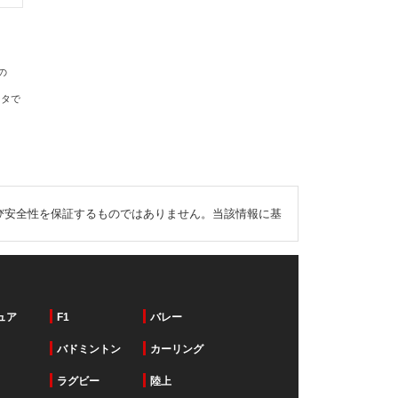
の
ータで
び安全性を保証するものではありません。当該情報に基
ュア
F1
バレー
バドミントン
カーリング
ラグビー
陸上