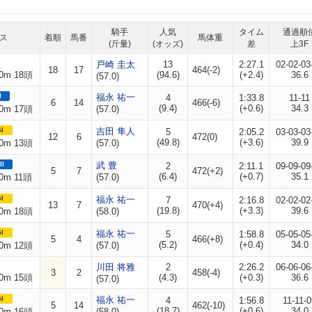
騎手
人気
タイム
通過順
ス
着順
馬番
馬体重
(斤量)
(オッズ)
差
上3F
戸崎 圭太
13
2:27.1
02-02-03
18
17
464(-2)
0m 18頭
(94.6)
(+2.4)
36.6
(57.0)
I
福永 祐一
4
1:33.8
11-11
6
14
466(-6)
(9.4)
(+0.6)
34.3
0m 17頭
(57.0)
I
吉田 隼人
5
2:05.2
03-03-03
12
6
472(0)
(49.8)
(+3.6)
39.9
0m 13頭
(57.0)
II
武 豊
2
2:11.1
09-09-09
5
7
472(+2)
(6.4)
(+0.7)
35.1
0m 11頭
(57.0)
I
福永 祐一
7
2:16.8
02-02-02
13
7
470(+4)
(19.8)
(+3.3)
39.6
0m 18頭
(58.0)
I
福永 祐一
5
1:58.8
05-05-05
5
4
466(+8)
(5.2)
(+0.4)
34.0
0m 12頭
(57.0)
川田 将雅
2
2:26.2
06-06-06
3
2
458(-4)
0m 15頭
(4.3)
(+0.3)
36.6
(57.0)
I
福永 祐一
4
1:56.8
11-11-0
5
14
462(-10)
(18.7)
(+0.6)
34.0
0m 16頭
(58.0)