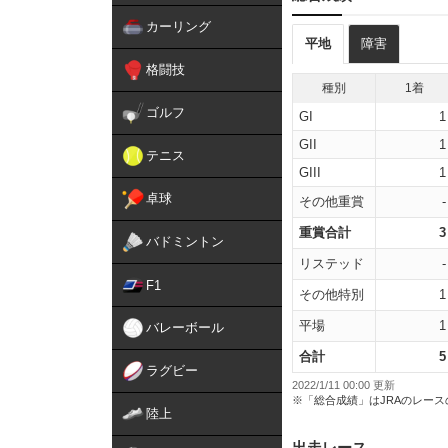
カーリング
平地
障害
格闘技
種別
1着
ゴルフ
GI
1
GII
1
テニス
GIII
1
卓球
その他重賞
-
重賞合計
3
バドミントン
リステッド
-
F1
その他特別
1
平場
1
バレーボール
合計
5
ラグビー
2022/1/11 00:00 更新
※「総合成績」はJRAのレー
陸上
出走レース