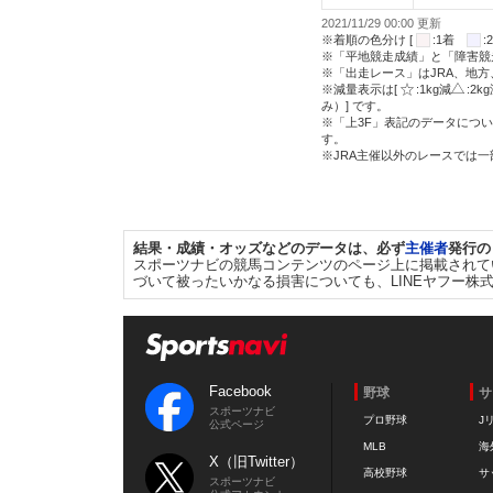
2021/11/29 00:00 更新
※着順の色分け [
:1着
※「平地競走成績」と「障害競
※「出走レース」はJRA、地
※減量表示は[
:1kg減
:2k
み）] です。
※「上3F」表記のデータについ
す。
※JRA主催以外のレースでは
結果・成績・オッズなどのデータは、必ず
主催者
発行の
スポーツナビの競馬コンテンツのページ上に掲載されて
づいて被ったいかなる損害についても、LINEヤフー株
Facebook
野球
サ
スポーツナビ
プロ野球
J
公式ページ
MLB
海
X（旧Twitter）
高校野球
サ
スポーツナビ