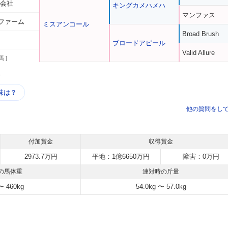
式会社
キングカメハメハ
マンファス
ファーム
ミスアンコール
Broad Brush
ブロードアピール
Valid Allure
馬 ]
う
味は？
他の質問をし
付加賞金
収得賞金
2973.7万円
平地：1億6650万円
障害：0万円
の馬体重
連対時の斤量
〜 460kg
54.0kg 〜 57.0kg