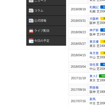
ニュース
札幌記
G
2019/08/18
コラム
札幌 芝200
大阪杯
G
公式情報
2019/03/31
阪神 芝200
神戸新
G
ライブ配信
2018/09/23
阪神 芝240
今日の予定
東京優
G
2018/05/27
東京 芝240
皐月賞
G
2018/04/15
中山 芝200
弥生賞
G
2018/03/04
中山 芝200
東ス2
GII
2017/11/18
東京 芝180
野路菊
2017/09/16
阪神 芝180
新馬
2017/07/16
中京 芝200