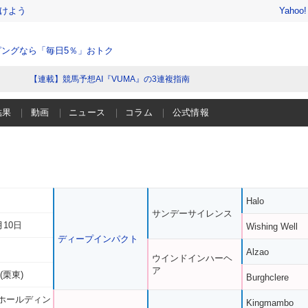
けよう
Yahoo
ングなら「毎日5％」おトク
【連載】競馬予想AI『VUMA』の3連複指南
結果
動画
ニュース
コラム
公式情報
Halo
サンデーサイレンス
月10日
Wishing Well
ディープインパクト
Alzao
ウインドインハーヘ
ア
(栗東)
Burghclere
ホールディン
Kingmambo