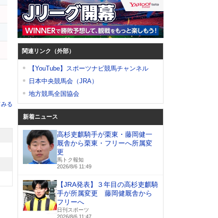
関連リンク（外部）
【YouTube】スポーツナビ競馬チャンネル
日本中央競馬会（JRA）
地方競馬全国協会
てみる
新着ニュース
高杉吏麒騎手が栗東・藤岡健一
厩舎から栗東・フリーへ所属変
更
馬トク報知
2026/8/6 11:49
【JRA発表】３年目の高杉吏麒騎
手が所属変更 藤岡健厩舎から
フリーへ
日刊スポーツ
2026/8/6 11:47