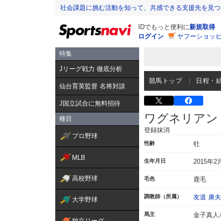
社会課題に挑む活動を知って、共感できる支援先を見つ
IDでもっと便利に
新規取得
ログイン
ヤフーショッピ
特集
Jリーグ戦力 徹底分析
競馬トップ
日程・
仙台育英監督 名将対談
J国立試合に無料招待
ワグネリアン
種目
登録抹消
プロ野球
性齢
牡
MLB
生年月日
2015年2
高校野球
毛色
鹿毛
調教師（所属）
友道 康夫
大学野球
馬主
金子真人
独立リーグ