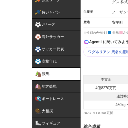
グス 株
侍ジャパン
生産者
ノーザン
産地
安平町
Jリーグ
※性別の色分け [
:牡馬
:牝
海外サッカー
Agent i に聞いてみよ
サッカー代表
ワグネリアン 馬名の意
高校年代
競馬
本賞金
地方競馬
4億8270万円
連対時
ボートレース
450kg 
大相撲
2022/1/11 00:00
フィギュア
総合成績