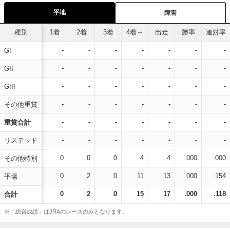
平地
障害
種別
1着
2着
3着
4着～
出走
勝率
連対率
-
-
-
-
-
-
-
GI
-
-
-
-
-
-
-
GII
-
-
-
-
-
-
-
GIII
-
-
-
-
-
-
-
その他重賞
-
-
-
-
-
-
-
重賞合計
-
-
-
-
-
-
-
リステッド
0
0
0
4
4
.000
.000
その他特別
0
2
0
11
13
.000
.154
平場
0
2
0
15
17
.000
.118
合計
※「総合成績」はJRAのレースのみとなります。