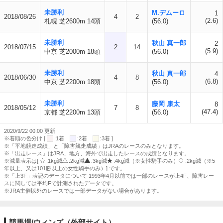
未勝利
M.デムーロ
1
2018/08/26
4
2
(2.6)
札幌 芝2600m 14頭
(56.0)
未勝利
秋山 真一郎
2
2018/07/15
2
14
(5.9)
中京 芝2000m 18頭
(56.0)
未勝利
秋山 真一郎
4
2018/06/30
4
8
(6.8)
中京 芝2200m 18頭
(56.0)
未勝利
藤岡 康太
8
2018/05/12
7
8
(47.4)
京都 芝2200m 13頭
(56.0)
2020/9/22 00:00 更新
※着順の色分け [
:1着
:2着
:3着 ]
※「平地競走成績」と「障害競走成績」はJRAのレースのみとなります。
※「出走レース」はJRA、地方、海外で出走したレースの成績となります。
※減量表示は[
:1kg減
:2kg減
:3kg減
:4kg減（※女性騎手のみ）
:2kg減（※5
年以上、又は101勝以上の女性騎手のみ）] です。
※「上3F」表記のデータについて 1993年4月以前では一部のレースが上4F、障害レー
スに関しては平均Fで計測されたデータです。
※JRA主催以外のレースでは一部データがない場合があります。
競馬場/ウィンズ（外部サイト）