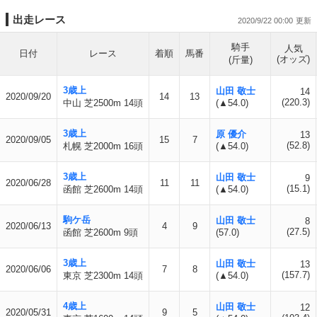
出走レース
2020/9/22 00:00
騎手
人気
日付
レース
着順
馬番
(オッズ)
(斤量)
3歳上
山田 敬士
14
2020/09/20
14
13
(220.3)
中山 芝2500m 14頭
(▲54.0)
3歳上
原 優介
13
2020/09/05
15
7
(52.8)
札幌 芝2000m 16頭
(▲54.0)
3歳上
山田 敬士
9
2020/06/28
11
11
(15.1)
函館 芝2600m 14頭
(▲54.0)
駒ケ岳
山田 敬士
8
2020/06/13
4
9
(27.5)
函館 芝2600m 9頭
(57.0)
3歳上
山田 敬士
13
2020/06/06
7
8
(157.7)
東京 芝2300m 14頭
(▲54.0)
4歳上
山田 敬士
12
2020/05/31
9
5