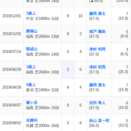
(103.4)
東京 芝1600m 14頭
(▲54.0)
3歳上
藤岡 康太
7
2019/12/01
9
10
(15.8)
中京 ダ1800m 11頭
(57.0)
磐梯山
城戸 義政
5
2019/11/02
9
2
(9.4)
福島 芝2600m 13頭
(57.0)
開成山
津村 明秀
3
2019/07/14
5
4
(6.5)
福島 芝2600m 14頭
(57.0)
3歳上
津村 明秀
7
2019/06/29
2
6
(25.3)
福島 芝2600m 10頭
(57.0)
4歳上
藤岡 康太
7
2019/04/29
9
4
(15.8)
新潟 芝2400m 11頭
(57.0)
燧ヶ岳
吉田 隼人
6
2019/04/07
9
6
(14.8)
福島 芝2600m 15頭
(57.0)
未勝利
秋山 真一郎
5
2018/09/02
5
8
(10.5)
札幌 芝2000m 16頭
(56.0)