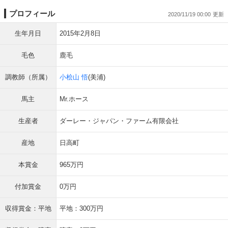
プロフィール
2020/11/19 00:00
生年月日
2015年2月8日
毛色
鹿毛
調教師（所属）
小桧山 悟
(美浦)
馬主
Mr.ホース
生産者
ダーレー・ジャパン・ファーム有限会社
産地
日高町
本賞金
965万円
付加賞金
0万円
収得賞金：平地
平地：300万円