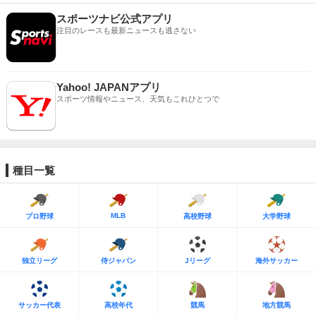
スポーツナビ公式アプリ
注目のレースも最新ニュースも逃さない
Yahoo! JAPANアプリ
スポーツ情報やニュース、天気もこれひとつで
種目一覧
MLB
プロ野球
高校野球
大学野球
独立リーグ
侍ジャパン
Jリーグ
海外サッカー
サッカー代表
高校年代
競馬
地方競馬