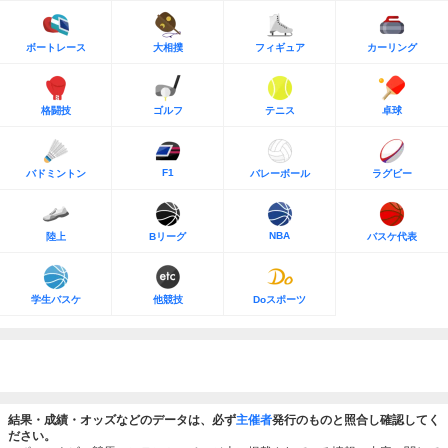
ボートレース
大相撲
フィギュア
カーリング
格闘技
ゴルフ
テニス
卓球
F1
バドミントン
バレーボール
ラグビー
NBA
陸上
Bリーグ
バスケ代表
学生バスケ
他競技
Doスポーツ
結果・成績・オッズなどのデータは、必ず
主催者
発行のものと照合し確認してく
ださい。