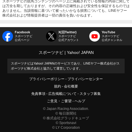
スポーツナビの競馬コンテンツのページ上に掲載されている情報の内容に関して
は万全を期しておりますが、その内容の正確性および安全性を保証するものでは
ありません。当該情報に基づいて被ったいかなる損害についても、LINEヤフー
株式会社および情報提供者は一切の責任を負いかねます。
Facebook
X(旧Twitter)
YouTube
スポーツナビ
スポーツナビ
スポーツナビ
公式ページ
公式アカウント
公式チャンネル
スポーツナビ
Yahoo! JAPAN
スポーツナビはYahoo! JAPANのサービスであり、LINEヤフー株式会社がス
ポーツナビ株式会社と協力して運営しています。
プライバシーポリシー
プライバシーセンター
規約
会社概要
免責事項
広告掲載について
スタッフ募集
ご意見・ご要望
ヘルプ
© Japan Racing Association.
© 毎日新聞社
© 株式会社グラッドキューブ
© Sportsnavi
© LY Corporation