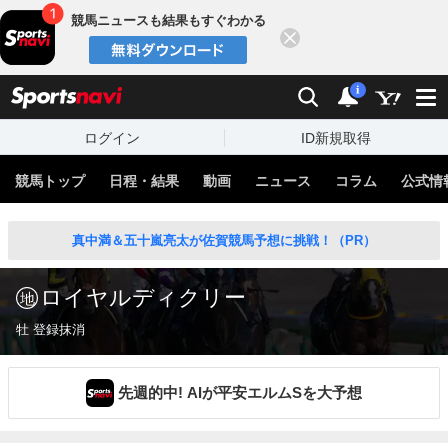
競馬ニュースも結果もすぐわかる
閉じる
スポーツナビ
検索
通知
i
ログイン
ID新規取得
競馬トップ
日程・結果
動画
ニュース
コラム
公式情
真中満＆五十嵐亮太が佐賀競馬予想に挑戦！（PR）
ロイヤルディクリー
牡 登録抹消
先週的中! AIが平安エルムSを大予想