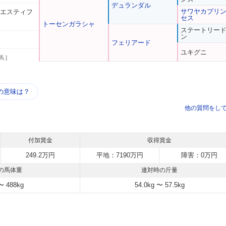
デュランダル
サワヤカプリ
 エスティフ
セス
トーセンガラシャ
ステートリー
ン
フェリアード
ユキグニ
馬 ]
う
の意味は？
他の質問をし
付加賞金
収得賞金
249.2万円
平地：7190万円
障害：0万円
の馬体重
連対時の斤量
〜 488kg
54.0kg 〜 57.5kg