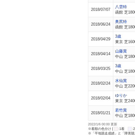
八雲特
2018/07/07
函館 芝180
奥尻特
2018/06/24
函館 芝180
3歳
2018/04/29
東京 芝160
山藤賞
2018/04/14
中山 芝180
3歳
2018/03/25
中山 芝180
水仙賞
2018/02/24
中山 芝220
ゆりか
2018/02/04
東京 芝240
若竹賞
2018/01/21
中山 芝180
2022/1/6 00:00 更新
※着順の色分け [
:1着
※「平地競走成績」と「障害競