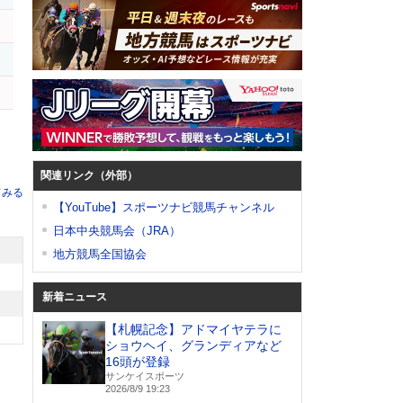
ン
ド
関連リンク（外部）
てみる
【YouTube】スポーツナビ競馬チャンネル
日本中央競馬会（JRA）
地方競馬全国協会
新着ニュース
【札幌記念】アドマイヤテラに
ショウヘイ、グランディアなど
16頭が登録
サンケイスポーツ
2026/8/9 19:23