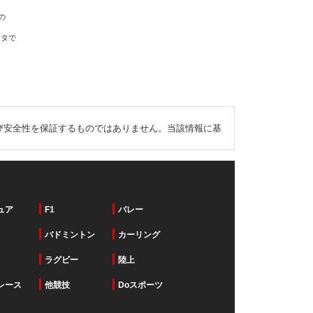
の
ータで
び安全性を保証するものではありません。当該情報に基
ュア
F1
バレー
バドミントン
カーリング
ラグビー
陸上
レース
他競技
Doスポーツ