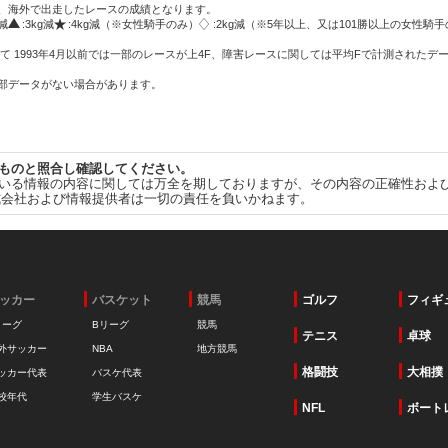
方、海外で出走したレースの成績となります。
g減
:3kg減
:4kg減（※女性騎手のみ）
:2kg減（※5年以上、又は101勝以上の女性騎手
て 1993年4月以前では一部のレースが上4F、障害レースに関しては平均Fで計測されたデ
一部データがない場合があります。
ものと照合し確認してください。
いる情報の内容に関しては万全を期しておりますが、その内容の正確性およ
式会社および情報提供者は一切の責任を負いかねます。
ッカー
バスケット
競馬
ゴルフ
フィギ
リーグ
Bリーグ
競馬
テニス
卓球
外サッカー
NBA
地方競馬
格闘技
大相撲
ッカー代表
バスケ代表
校年代
学生バスケ
NFL
ボート