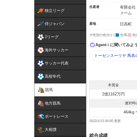
生産者
有限会社
独立リーグ
ァーム
侍ジャパン
産地
日高町
※性別の色分け [
:牡馬
:牝
Jリーグ
Agent i に聞いてみよ
海外サッカー
トーセンスーリヤ 馬名
サッカー代表
高校年代
本賞金
競馬
2億1162万円
地方競馬
連対時
464kg 
ボートレース
2022/1/13 00:00
大相撲
総合成績