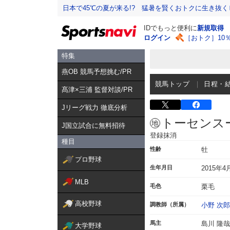
日本で45℃の夏が来る!? 猛暑を賢くおトクに生き抜く
IDでもっと便利に
新規取得
ログイン
［おトク］10
特集
燕OB 競馬予想挑む/PR
競馬トップ
日程・
髙津×三浦 監督対談/PR
Jリーグ戦力 徹底分析
トーセンス
J国立試合に無料招待
登録抹消
種目
性齢
牡
プロ野球
生年月日
2015年4
MLB
毛色
栗毛
高校野球
調教師（所属）
小野 次郎
馬主
島川 隆哉
大学野球