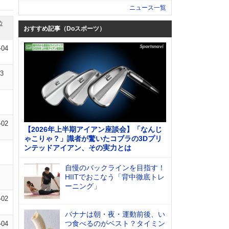
ニュース一覧
位
おすすめ記事（Doスポーツ）
-04
03
-02
【2026年上半期アイアン座談会】「なんじ
ゃこりゃ？」識者が驚いたコブラの3Dプリ
ンテッドアイアン、その実力とは
自慢のバックラインを目指す！
HIITでおこなう「背中徹底トレ
ーニング」
-02
バナナは朝・夜・運動前後、い
つ食べるのがベスト？タイミン
-04