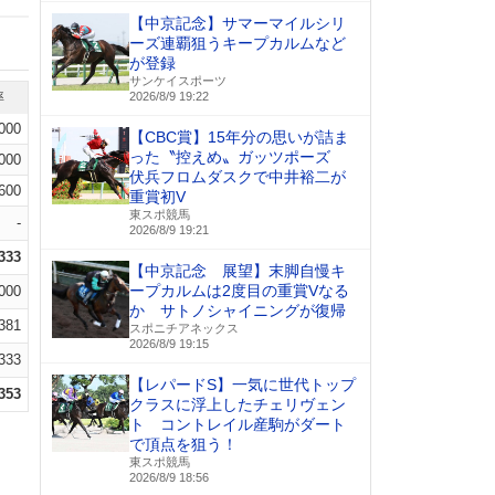
【中京記念】サマーマイルシリ
ーズ連覇狙うキープカルムなど
が登録
サンケイスポーツ
率
2026/8/9 19:22
.000
【CBC賞】15年分の思いが詰ま
った〝控えめ〟ガッツポーズ
.000
伏兵フロムダスクで中井裕二が
.600
重賞初V
東スポ競馬
-
2026/8/9 19:21
.333
【中京記念 展望】末脚自慢キ
ープカルムは2度目の重賞Vなる
.000
か サトノシャイニングが復帰
.381
スポニチアネックス
2026/8/9 19:15
.333
【レパードS】一気に世代トップ
.353
クラスに浮上したチェリヴェン
ト コントレイル産駒がダート
で頂点を狙う！
東スポ競馬
2026/8/9 18:56