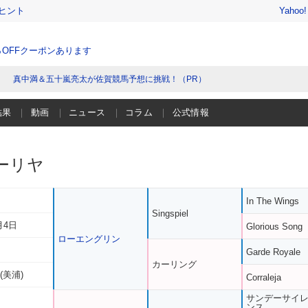
ヒント
Yahoo
％OFFクーポンあります
真中満＆五十嵐亮太が佐賀競馬予想に挑戦！（PR）
結果
動画
ニュース
コラム
公式情報
ーリヤ
In The Wings
Singspiel
月4日
Glorious Song
ローエングリン
Garde Royale
カーリング
(美浦)
Corraleja
サンデーサイ
ンス