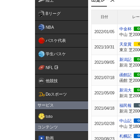
陸上
Bリーグ
日付
レー
NBA
中金杯
GI
2022/01/05
中山 芝200
バスケ代表
天皇賞
G
2021/10/31
東京 芝200
学生バスケ
新潟記
GI
2021/09/05
新潟 芝200
NFL
函館記
GI
2021/07/18
函館 芝200
他競技
新潟大
GI
2021/05/09
Doスポーツ
新潟 芝200
サービス
福民報
2021/04/18
新潟 芝200
toto
中山記
G
2021/02/28
中山 芝180
コンテンツ
札幌記
G
動画
2020/08/23