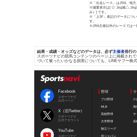
※「出走レース」はJRA、地
※減量表示は[
:1kg減
:2k
み）] です。
※「上3F」表記のデータについ
す。
※JRA主催以外のレースでは
結果・成績・オッズなどのデータは、必ず
主催者
発行の
スポーツナビの競馬コンテンツのページ上に掲載されて
づいて被ったいかなる損害についても、LINEヤフー株
Facebook
野球
サ
スポーツナビ
プロ野球
J
公式ページ
MLB
海
X（旧Twitter）
高校野球
サ
スポーツナビ
公式アカウント
大学野球
高
独立リーグ
YouTube
スポーツナビ
侍ジャパン