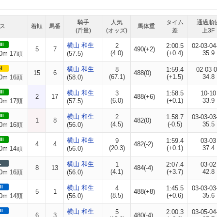
騎手
人気
タイム
通過順
ス
着順
馬番
馬体重
(斤量)
(オッズ)
差
上3F
II
横山 和生
2
2:00.5
02-03-04
5
7
490(+2)
(4.0)
(+0.4)
35.9
0m 17頭
(57.5)
I
横山 和生
8
1:59.4
02-03-
15
6
488(0)
(67.1)
(+1.5)
34.8
0m 16頭
(58.0)
II
横山 和生
3
1:58.5
10-10
2
17
488(+6)
(6.0)
(+0.1)
33.9
0m 17頭
(57.5)
II
横山 和生
2
1:58.7
03-03-03
1
8
482(0)
(4.5)
(-0.5)
35.5
0m 16頭
(56.0)
II
横山 和生
9
1:59.4
03-03
4
4
482(-2)
(20.3)
(+0.1)
37.4
0m 14頭
(56.0)
L
横山 和生
1
2:07.4
03-02
8
13
484(-4)
(4.1)
(+3.7)
42.8
0m 16頭
(56.0)
II
横山 和生
4
1:45.5
03-03-03
5
1
488(+8)
(8.5)
(+0.6)
35.6
0m 14頭
(56.0)
II
横山 和生
5
2:00.3
03-05-04
6
3
480(-4)