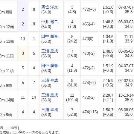
四位 洋文
3
1:51.0
07-07-07
2
8
472(+6)
(4.8)
(+0.3)
35.5
0m 8頭
(54.0)
中井 裕二
4
1:48.8
03-03-02
2
9
466(-4)
(7.8)
(+0.3)
34.6
0m 12頭
(54.0)
田中 勝春
8
1:34.6
11-11
10
1
470(0)
(24.2)
(+1.3)
33.9
0m 13頭
(56.0)
三浦 皇成
7
1:48.5
05-05-05
3
5
470(-2)
(25.0)
(+0.4)
34.8
0m 11頭
(56.0)
田中 勝春
4
1:51.9
04-07-07
5
4
472(-2)
(11.9)
(+0.3)
34.9
0m 11頭
(56.0)
三浦 皇成
8
2:15.9
02-02-03
5
7
474(+2)
(81.0)
(+0.5)
34.9
0m 9頭
(56.0)
三浦 皇成
12
2:29.7
13-13-14
11
14
472(-2)
(102.4)
(+2.1)
35.8
0m 14頭
(56.0)
三浦 皇成
7
1:50.7
08-08-06
4
4
474(+15)
(62.8)
(+0.6)
35.0
0m 9頭
(56.0)
:2着
:3着 ]
走成績」はJRAのレースのみとなります。