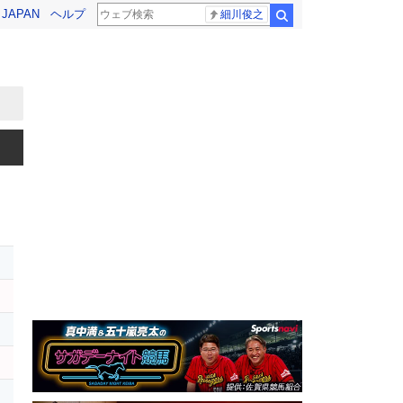
! JAPAN
ヘルプ
細川俊之
検索
レ