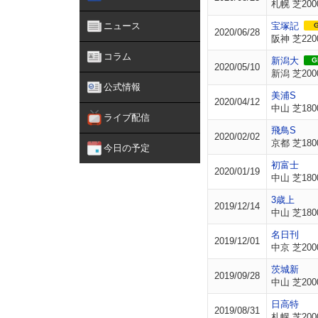
札幌 芝200
ニュース
宝塚記
G
2020/06/28
阪神 芝220
コラム
新潟大
GI
2020/05/10
新潟 芝200
公式情報
美浦S
2020/04/12
中山 芝180
ライブ配信
飛鳥S
2020/02/02
京都 芝180
今日の予定
初富士
2020/01/19
中山 芝180
3歳上
2019/12/14
中山 芝180
名日刊
2019/12/01
中京 芝200
茨城新
2019/09/28
中山 芝200
日高特
2019/08/31
札幌 芝200