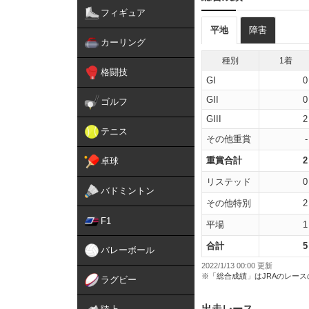
フィギュア
平地
障害
カーリング
種別
1着
格闘技
GI
0
GII
0
ゴルフ
GIII
2
テニス
その他重賞
-
重賞合計
2
卓球
リステッド
0
バドミントン
その他特別
2
F1
平場
1
合計
5
バレーボール
2022/1/13 00:00 更新
※「総合成績」はJRAのレー
ラグビー
出走レース