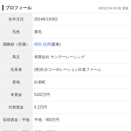
プロフィール
2021/11/4 00:00
生年月日
2014年2月8日
毛色
鹿毛
調教師（所属）
岡田 稲男
(栗東)
馬主
有限会社 サンデーレーシング
生産者
(有)社台コーポレーション白老ファーム
産地
白老町
本賞金
5102万円
付加賞金
5.2万円
収得賞金：平地
平地：950万円