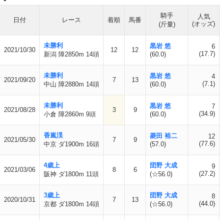
騎手
人気
日付
レース
着順
馬番
(オッズ)
(斤量)
未勝利
黒岩 悠
6
2021/10/30
12
12
(17.7)
新潟 障2850m 14頭
(60.0)
未勝利
黒岩 悠
4
2021/09/20
7
13
(7.1)
中山 障2880m 14頭
(60.0)
未勝利
黒岩 悠
7
2021/08/28
3
9
(34.9)
小倉 障2860m 9頭
(60.0)
香嵐渓
菱田 裕二
12
2021/05/30
7
9
(77.6)
中京 ダ1900m 16頭
(57.0)
4歳上
団野 大成
9
2021/03/06
8
6
(27.2)
阪神 ダ1800m 11頭
(☆56.0)
3歳上
団野 大成
8
2020/10/31
7
13
(44.0)
京都 ダ1800m 14頭
(☆56.0)