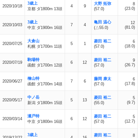
3歳上
大野 拓弥
8
2020/10/18
4
9
(23.0)
京都 ダ1800m 13頭
(57.0)
3歳上
亀田 温心
12
2020/10/03
7
4
(81.0)
中京 ダ1900m 16頭
(△55.0)
大倉山
菱田 裕二
6
2020/07/25
5
1
(18.0)
札幌 ダ1700m 11頭
(57.0)
駒場特
菱田 裕二
9
2020/07/19
6
12
(26.7)
函館 ダ1700m 12頭
(57.0)
檜山特
藤岡 康太
6
2020/06/27
7
6
(17.8)
函館 ダ1700m 14頭
(57.0)
中ノ岳
菱田 裕二
5
2020/05/17
5
13
(9.7)
新潟 ダ1800m 15頭
(55.0)
瀬戸特
菱田 裕二
5
2020/03/14
6
12
(12.7)
中京 ダ1800m 16頭
(57.0)
3歳上
菱田 裕二
8
2019/12/22
4
16