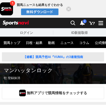
競馬ニュースも結果もすぐわかる
閉じる
スポーツナビ
検索
通知
i
ログイン
ID新規取得
競馬トップ
日程・結果
動画
ニュース
コラム
公式情
【連載】競馬予想AI『VUMA』の3連複指南
マンハッタンロック
牡 登録抹消
無料アプリで競馬情報をチェックする