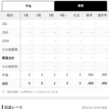
障害
平地
種別
1着
2着
3着
4着～
出走
勝率
連対率
-
-
-
-
-
-
-
JGI
-
-
-
-
-
-
-
JGII
-
-
-
-
-
-
-
JGIII
-
-
-
-
-
-
-
その他重賞
-
-
-
-
-
-
-
重賞合計
-
-
-
-
-
-
-
その他特別
0
0
1
2
3
.000
.000
平場
0
0
1
2
3
.000
.000
合計
※「総合成績」はJRAのレースのみとなります。
出走レース
2021/11/1 00:00