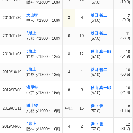
(19.9)
阪神 ダ1800m 16頭
(57.0)
犬山特
菱田 裕二
2
2019/11/30
3
4
(9.9)
中京 ダ1900m 16頭
(54.0)
3歳上
菱田 裕二
11
2019/11/16
6
10
(58.3)
京都 ダ1800m 16頭
(57.0)
3歳上
秋山 真一郎
10
2019/11/03
8
12
(54.9)
京都 ダ1800m 12頭
(57.0)
3歳上
菱田 裕二
10
2019/10/19
4
1
(59.6)
京都 ダ1800m 13頭
(57.0)
濃尾特
秋山 真一郎
10
2019/07/06
8
3
(24.4)
中京 ダ1800m 16頭
(57.0)
蹴上特
浜中 俊
8
2019/05/11
中止
15
(18.5)
京都 ダ1900m 16頭
(57.0)
4歳上
浜中 俊
12
2019/04/06
4
2
(81.7)
阪神 ダ1800m 16頭
(57.0)