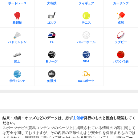
ボートレース
大相撲
フィギュア
カーリング
格闘技
ゴルフ
テニス
卓球
F1
バドミントン
バレーボール
ラグビー
NBA
陸上
Bリーグ
バスケ代表
学生バスケ
他競技
Doスポーツ
結果・成績・オッズなどのデータは、必ず
主催者
発行のものと照合し確認してく
ださい。
スポーツナビの競馬コンテンツのページ上に掲載されている情報の内容に関して
は万全を期しておりますが、その内容の正確性および安全性を保証するものでは
ありません。当該情報に基づいて被ったいかなる損害についても、LINEヤフー