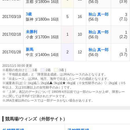
(3.9)
京都 ダ1800m 16頭
(56.0)
3歳
秋山 真一郎
3
2017/03/19
5
16
(7.1)
阪神 ダ1800m 16頭
(56.0)
未勝利
秋山 真一郎
1
2017/02/18
1
10
(2.2)
小倉 ダ1700m 16頭
(56.0)
新馬
秋山 真一郎
1
2017/01/28
2
12
(3.7)
中京 ダ1400m 14頭
(56.0)
2021/11/1 00:00 更新
※着順の色分け [
:1着
:2着
:3着 ]
※「平地競走成績」と「障害競走成績」はJRAのレースのみとなります。
※「出走レース」はJRA、地方、海外で出走したレースの成績となります。
※減量表示は[
:1kg減
:2kg減
:3kg減
:4kg減（※女性騎手のみ）
:2kg減（※5
年以上、又は101勝以上の女性騎手のみ）] です。
※「上3F」表記のデータについて 1993年4月以前では一部のレースが上4F、障害レー
スに関しては平均Fで計測されたデータです。
※JRA主催以外のレースでは一部データがない場合があります。
競馬場/ウィンズ（外部サイト）