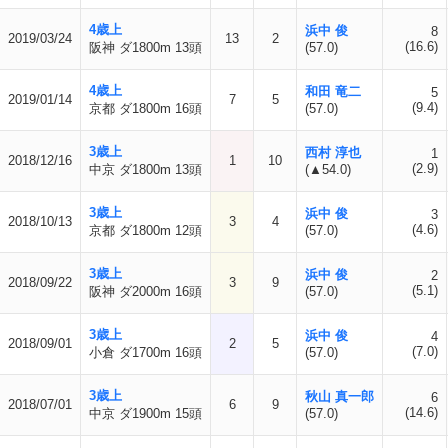
4歳上
浜中 俊
8
2019/03/24
13
2
(16.6)
阪神 ダ1800m 13頭
(57.0)
4歳上
和田 竜二
5
2019/01/14
7
5
(9.4)
京都 ダ1800m 16頭
(57.0)
3歳上
西村 淳也
1
2018/12/16
1
10
(2.9)
中京 ダ1800m 13頭
(▲54.0)
3歳上
浜中 俊
3
2018/10/13
3
4
(4.6)
京都 ダ1800m 12頭
(57.0)
3歳上
浜中 俊
2
2018/09/22
3
9
(5.1)
阪神 ダ2000m 16頭
(57.0)
3歳上
浜中 俊
4
2018/09/01
2
5
(7.0)
小倉 ダ1700m 16頭
(57.0)
3歳上
秋山 真一郎
6
2018/07/01
6
9
(14.6)
中京 ダ1900m 15頭
(57.0)