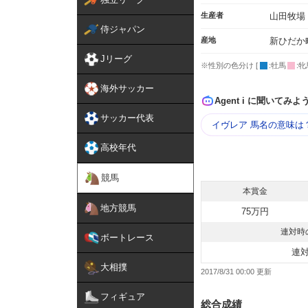
生産者
山田牧場
侍ジャパン
産地
新ひだか
Jリーグ
※性別の色分け [
:牡馬
:牝
海外サッカー
Agent i に聞いてみよ
サッカー代表
イヴレア 馬名の意味は
高校年代
競馬
本賞金
地方競馬
75万円
連対時
ボートレース
連
大相撲
2017/8/31 00:00
フィギュア
総合成績