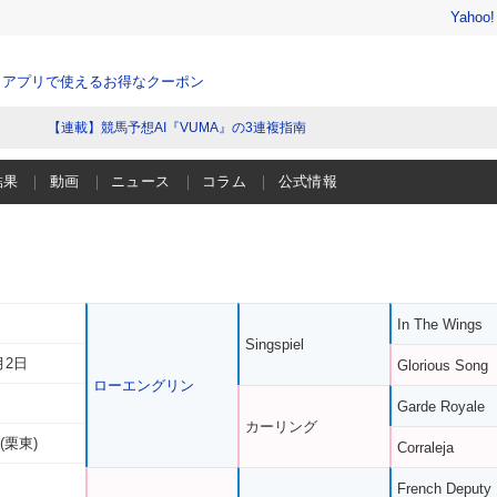
Yahoo
、アプリで使えるお得なクーポン
【連載】競馬予想AI『VUMA』の3連複指南
結果
動画
ニュース
コラム
公式情報
In The Wings
Singspiel
月2日
Glorious Song
ローエングリン
Garde Royale
カーリング
(栗東)
Corraleja
French Deputy