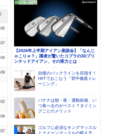
位
-05
-07
【2026年上半期アイアン座談会】「なんじ
ゃこりゃ？」識者が驚いたコブラの3Dプリ
-04
ンテッドアイアン、その実力とは
-09
自慢のバックラインを目指す！
HIITでおこなう「背中徹底トレ
ーニング」
バナナは朝・夜・運動前後、い
-02
つ食べるのがベスト？タイミン
グごとのメリット
-09
ゴルフに必須なキングマッスル
-07
とクイーンマッスルの鍛え方