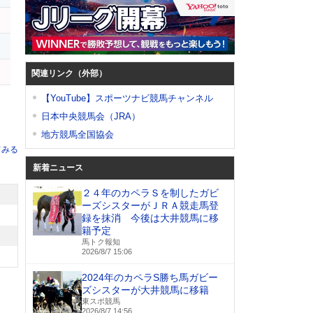
レ
ー
関連リンク（外部）
【YouTube】スポーツナビ競馬チャンネル
日本中央競馬会（JRA）
地方競馬全国協会
てみる
新着ニュース
２４年のカペラＳを制したガビ
ーズシスターがＪＲＡ競走馬登
録を抹消 今後は大井競馬に移
籍予定
馬トク報知
2026/8/7 15:06
2024年のカペラS勝ち馬ガビー
ズシスターが大井競馬に移籍
東スポ競馬
2026/8/7 14:56