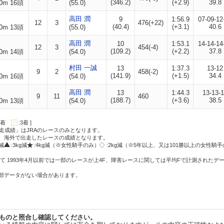
(346.2)
(+2.9)
39.8
0m 16頭
(55.0)
高田 潤
9
1:56.9
07-09-12
12
3
476(+22)
(40.4)
(+3.1)
40.6
0m 13頭
(55.0)
高田 潤
10
1:53.1
14-14-14
12
3
454(-4)
(109.2)
(+2.2)
37.8
0m 14頭
(54.0)
村田 一誠
13
1:37.3
13-12
9
2
458(-2)
(141.9)
(+1.5)
34.4
0m 16頭
(54.0)
高田 潤
13
1:44.3
13-13-
9
11
460
(188.7)
(+3.6)
38.5
0m 13頭
(54.0)
:2着
:3着 ]
走成績」はJRAのレースのみとなります。
方、海外で出走したレースの成績となります。
g減
:3kg減
:4kg減（※女性騎手のみ）
:2kg減（※5年以上、又は101勝以上の女性騎手
て 1993年4月以前では一部のレースが上4F、障害レースに関しては平均Fで計測されたデ
一部データがない場合があります。
ものと照合し確認してください。