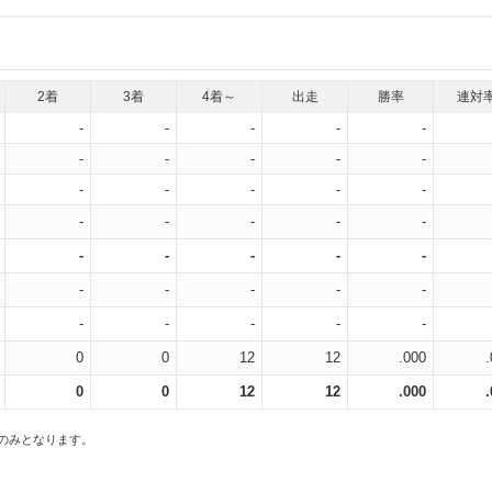
2着
3着
4着～
出走
勝率
連対
-
-
-
-
-
-
-
-
-
-
-
-
-
-
-
-
-
-
-
-
-
-
-
-
-
-
-
-
-
-
-
-
-
-
-
0
0
12
12
.000
0
0
12
12
.000
スのみとなります。