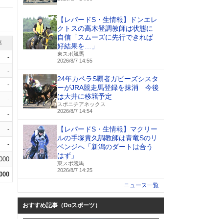
【レパードS・生情報】ドンエレ
クトスの高木登調教師は状態に
自信「スムーズに先行できれば
率
好結果を…」
東スポ競馬
-
2026/8/7 14:55
-
24年カペラS覇者ガビーズシスタ
-
ーがJRA競走馬登録を抹消 今後
は大井に移籍予定
-
スポニチアネックス
2026/8/7 14:54
-
-
【レパードS・生情報】マクリー
ルの手塚貴久調教師は青竜Sのリ
-
ベンジへ「新潟のダートは合う
はず」
.000
東スポ競馬
2026/8/7 14:25
.000
ニュース一覧
おすすめ記事（Doスポーツ）