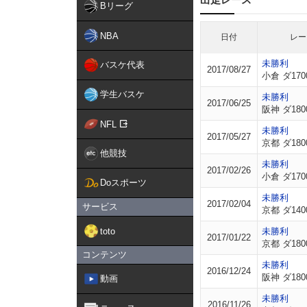
Bリーグ
NBA
日付
レー
未勝利
バスケ代表
2017/08/27
小倉 ダ170
学生バスケ
未勝利
2017/06/25
阪神 ダ180
NFL
未勝利
2017/05/27
京都 ダ180
他競技
未勝利
2017/02/26
小倉 ダ170
Doスポーツ
未勝利
2017/02/04
サービス
京都 ダ140
toto
未勝利
2017/01/22
京都 ダ180
コンテンツ
未勝利
2016/12/24
阪神 ダ180
動画
未勝利
2016/11/26