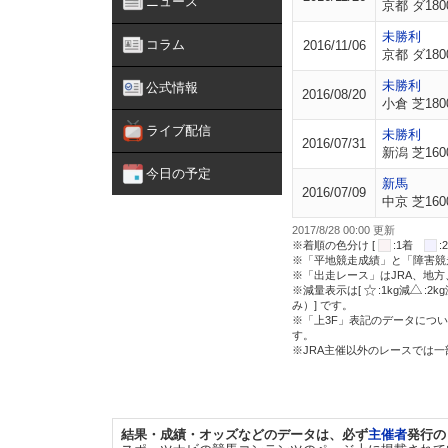
ニュース
京都 ダ180
未勝利
コラム
2016/11/06
京都 ダ180
未勝利
公式情報
2016/08/20
小倉 芝180
ライブ配信
未勝利
2016/07/31
新潟 芝160
今日の予定
新馬
2016/07/09
中京 芝160
2017/8/28 00:00 更新
※着順の色分け [
:1着
※「平地競走成績」と「障害競
※「出走レース」はJRA、地
※減量表示は[
:1kg減
:2k
み）] です。
※「上3F」表記のデータについ
す。
※JRA主催以外のレースでは
結果・成績・オッズなどのデータは、必ず
主催者
発行の