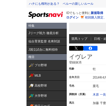
ハチにも権利がある？ ペルーの新しいルール
IDでもっと便利に
新規取得
ログイン
初回購入限定
特集
Jリーグ戦力 徹底分析
競馬トップ
日程・
仙台育英監督 名将対談
J国立試合に無料招待
イヴレア
種目
登録抹消
プロ野球
性齢
牡
MLB
生年月日
2014年4
高校野球
毛色
栗毛
調教師（所属）
木原 一良
大学野球
馬主
加藤 千豊
独立リーグ