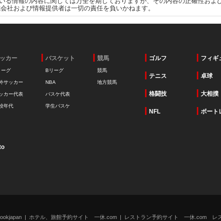
いる情報の内容に関しては万全を期しておりますが、その内容の正確性およ
式会社および情報提供者は一切の責任を負いかねます。
ッカー
バスケット
競馬
ゴルフ
フィギ
リーグ
Bリーグ
競馬
テニス
卓球
外サッカー
NBA
地方競馬
格闘技
大相撲
ッカー代表
バスケ代表
校年代
学生バスケ
NFL
ボート
to
kjapan
ホテル、旅館予約サイト 一休.com
レストラン予約サイト 一休.com レ