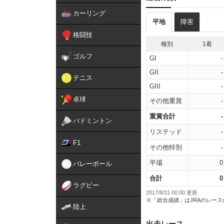
カーリング
平地
障害
格闘技
種別
1着
ゴルフ
GI
-
GII
-
テニス
GIII
-
卓球
その他重賞
-
重賞合計
-
バドミントン
リステッド
-
F1
その他特別
-
平場
0
バレーボール
合計
0
ラグビー
2017/8/31 00:00 更新
※「総合成績」はJRAのレー
陸上
出走レース