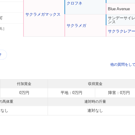
クロフネ
Blue Avenue
サクラメガマックス
町
サンデーサイ
ンス
サクラメガ
馬 ]
サクラクレア
う
？
他の質問をし
付加賞金
収得賞金
0万円
平地：0万円
障害：0万円
の馬体重
連対時の斤量
対なし
連対なし