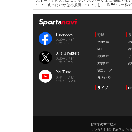
スポーツナビの競馬コンテンツのページ上に掲載されて
づいて被ったいかなる損害についても、LINEヤフー株
Facebook
野球
サ
スポーツナビ
プロ野球
J
公式ページ
MLB
海
X（旧Twitter）
高校野球
サ
スポーツナビ
公式アカウント
大学野球
高
独立リーグ
YouTube
スポーツナビ
侍ジャパン
公式チャンネル
ライブ
to
おすすめサービス
マンガもお得にPayPayで eboo