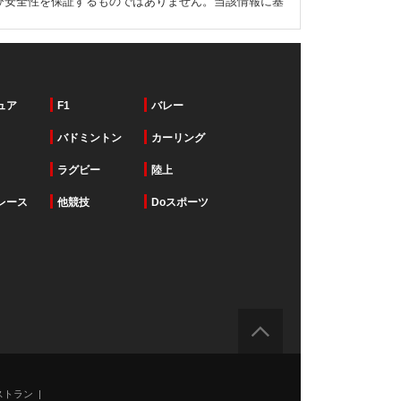
び安全性を保証するものではありません。当該情報に基
ュア
F1
バレー
バドミントン
カーリング
ラグビー
陸上
レース
他競技
Doスポーツ
ストラン