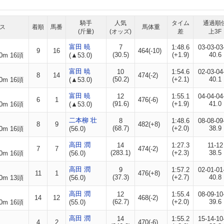
騎手
人気
タイム
通過順
ス
着順
馬番
馬体重
(斤量)
(オッズ)
差
上3F
富田 暁
7
1:48.6
03-03-03
9
16
464(-10)
(30.5)
(+1.9)
40.6
0m 16頭
(▲53.0)
富田 暁
10
1:54.6
02-03-04
8
14
474(-2)
(50.2)
(+2.1)
40.1
0m 16頭
(▲53.0)
富田 暁
12
1:55.1
04-04-04
6
1
476(-6)
(91.6)
(+1.9)
41.0
0m 16頭
(▲53.0)
二本柳 壮
8
1:48.6
08-08-09
8
9
482(+8)
(68.7)
(+2.0)
38.9
0m 16頭
(56.0)
高田 潤
14
1:27.3
11-12
7
7
474(-2)
(283.1)
(+2.3)
38.5
0m 16頭
(56.0)
高田 潤
9
1:57.2
02-01-01
11
1
476(+8)
(37.3)
(+2.7)
40.8
0m 13頭
(56.0)
高田 潤
12
1:55.4
08-09-10
14
12
468(-2)
(62.7)
(+2.0)
39.6
0m 16頭
(55.0)
高田 潤
14
1:55.2
15-14-10
4
2
470(-6)