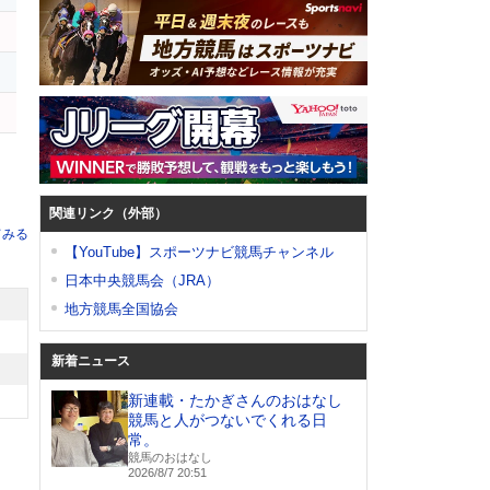
ー
関連リンク（外部）
てみる
【YouTube】スポーツナビ競馬チャンネル
日本中央競馬会（JRA）
地方競馬全国協会
新着ニュース
新連載・たかぎさんのおはなし
競馬と人がつないでくれる日
常。
競馬のおはなし
2026/8/7 20:51