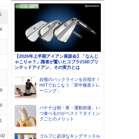
位
06
【2026年上半期アイアン座談会】「なんじ
ゃこりゃ？」識者が驚いたコブラの3Dプリ
ンテッドアイアン、その実力とは
自慢のバックラインを目指す！
HIITでおこなう「背中徹底トレ
09
ーニング」
10
バナナは朝・夜・運動前後、い
つ食べるのがベスト？タイミン
グごとのメリット
1
-02
ゴルフに必須なキングマッスル