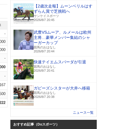
【2歳次走報】ムーンベリルはす
ずらん賞で芝挑戦へ
サンケイスポーツ
2026/8/7 20:45
率
武豊VSムーア、ルメールは欧州
-
主将…豪華メンバー集結のシャ
.000
ーガーカップ
競馬のおはなし
.000
2026/8/7 20:44
-
快速テイエムスパーダが引退
.000
競馬のおはなし
2026/8/7 20:41
-
.167
ガビーズシスターが大井へ移籍
競馬のおはなし
.500
2026/8/7 20:38
.222
ニュース一覧
おすすめ記事（Doスポーツ）