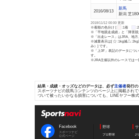
新馬
2016/08/13
新潟 芝180
2018/11/12 00:00 更新
※着順の色分け [
:1着
※「平地競走成績」と「障害競
※「出走レース」はJRA、地
※減量表示は[
:1kg減
:2k
み）] です。
※「上3F」表記のデータについ
す。
※JRA主催以外のレースでは
結果・成績・オッズなどのデータは、必ず
主催者
発行の
スポーツナビの競馬コンテンツのページ上に掲載されて
づいて被ったいかなる損害についても、LINEヤフー株
Facebook
野球
サ
スポーツナビ
プロ野球
J
公式ページ