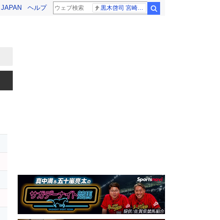
! JAPAN
ヘルプ
黒木啓司 宮崎麗果
検索
レ