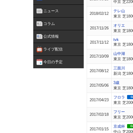
中京 芝220
ニュース
テレ山
2018/02/12
東京 芝180
コラム
オリエ
2017/11/26
東京 芝180
公式情報
tvk
2017/11/12
東京 芝180
ライブ配信
山中湖
2017/10/09
東京 芝180
今日の予定
三面川
2017/08/12
新潟 芝180
3歳
2017/05/06
東京 芝180
フロラ
G
2017/04/23
東京 芝200
フリー
2017/02/18
東京 芝200
京成杯
GI
2017/01/15
中山 芝200