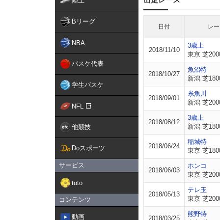
陸上
Bリーグ
日付
レー
NBA
3歳上
2018/11/10
東京 芝200
バスケ代表
魚沼特
2018/10/27
新潟 芝180
学生バスケ
糸魚川
2018/09/01
新潟 芝200
NFL
3歳上
2018/08/12
新潟 芝180
他競技
稲城特
2018/06/24
Doスポーツ
東京 芝180
サービス
ホンコ
2018/06/03
東京 芝200
toto
テレ玉
2018/05/13
東京 芝200
コンテンツ
熊野特
動画
2018/03/25