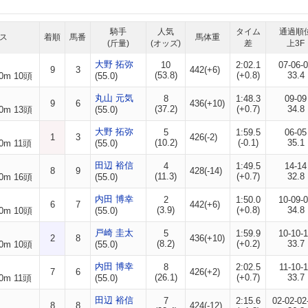
騎手
人気
タイム
通過順
ス
着順
馬番
馬体重
(斤量)
(オッズ)
差
上3F
大野 拓弥
10
2:02.1
07-06-
9
3
442(+6)
(53.8)
(+0.8)
33.4
0m 10頭
(55.0)
丸山 元気
8
1:48.3
09-09
9
6
436(+10)
(37.2)
(+0.7)
34.8
0m 13頭
(55.0)
大野 拓弥
5
1:59.5
06-05
1
3
426(-2)
(10.2)
(-0.1)
35.1
0m 11頭
(55.0)
田辺 裕信
4
1:49.5
14-14
8
9
428(-14)
(11.3)
(+0.7)
32.8
0m 16頭
(55.0)
内田 博幸
2
1:50.0
10-09-
6
7
442(+6)
(3.9)
(+0.8)
34.8
0m 10頭
(55.0)
戸崎 圭太
5
1:59.9
10-10-
2
8
436(+10)
(8.2)
(+0.2)
33.7
0m 10頭
(55.0)
内田 博幸
8
2:02.5
11-10-1
7
6
426(+2)
(26.1)
(+0.7)
33.7
0m 11頭
(55.0)
田辺 裕信
7
2:15.6
02-02-02
8
8
424(-12)