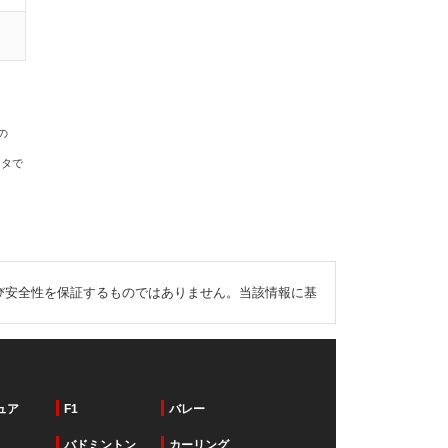
の
ータで
び安全性を保証するものではありません。当該情報に基
ュア
F1
バレー
バドミントン
カーリング