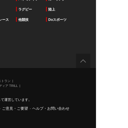
ラグビー
陸上
レース
他競技
Doスポーツ
ストラン
ィア TRILL
力して運営しています。
-
ご意見・ご要望
-
ヘルプ・お問い合わせ