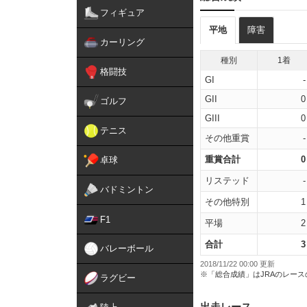
フィギュア
平地
障害
カーリング
種別
1着
格闘技
GI
-
GII
0
ゴルフ
GIII
0
テニス
その他重賞
-
重賞合計
0
卓球
リステッド
-
バドミントン
その他特別
1
F1
平場
2
合計
3
バレーボール
2018/11/22 00:00 更新
※「総合成績」はJRAのレー
ラグビー
出走レース