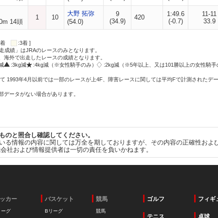
大野 拓弥
9
1:49.6
11-11
1
10
420
(34.9)
(-0.7)
33.9
0m 14頭
(54.0)
:2着
:3着 ]
走成績」はJRAのレースのみとなります。
方、海外で出走したレースの成績となります。
g減
:3kg減
:4kg減（※女性騎手のみ）
:2kg減（※5年以上、又は101勝以上の女性騎手
て 1993年4月以前では一部のレースが上4F、障害レースに関しては平均Fで計測されたデ
一部データがない場合があります。
ものと照合し確認してください。
いる情報の内容に関しては万全を期しておりますが、その内容の正確性およ
式会社および情報提供者は一切の責任を負いかねます。
ッカー
バスケット
競馬
ゴルフ
フィギ
リーグ
Bリーグ
競馬
テニス
卓球