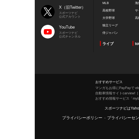
MLB
海
X（旧Twitter）
高校野球
サ
スポーツナビ
公式アカウント
大学野球
高
独立リーグ
YouTube
スポーツナビ
侍ジャパン
公式チャンネル
ライブ
to
おすすめサービス
マンガもお得にPayPayで eboo
自動車情報サイトcarview!
おすすめ情報サービス「mybe
スポーツナビはYah
プライバシーポリシー
-
プライバシーセ