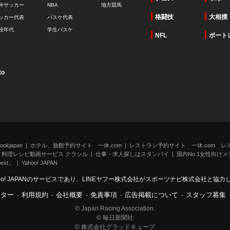
外サッカー
NBA
地方競馬
格闘技
大相撲
ッカー代表
バスケ代表
校年代
学生バスケ
NFL
ボート
to
kjapan
ホテル、旅館予約サイト 一休.com
レストラン予約サイト 一休.com レ
料理レシピ動画サービス クラシル
仕事・求人探しはスタンバイ
国内No.1女性向けメデ
st」
Yahoo! JAPAN
oo! JAPANのサービスであり、LINEヤフー株式会社がスポーツナビ株式会社と協
ンター
-
利用規約
-
会社概要
-
免責事項
-
広告掲載について
-
スタッフ募集
© Japan Racing Association.
© 毎日新聞社
© 株式会社グラッドキューブ