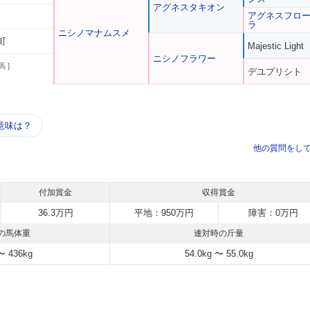
アグネスタキオン
アグネスフロ
ラ
ニシノマナムスメ
町
Majestic Light
ニシノフラワー
馬 ]
デユプリシト
う
意味は？
他の質問をし
付加賞金
収得賞金
36.3万円
平地：950万円
障害：0万円
の馬体重
連対時の斤量
〜 436kg
54.0kg 〜 55.0kg