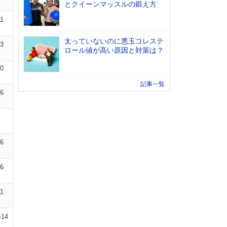
とクイーンマッスルの鍛え方
11
太っていないのに悪玉コレステ
03
ロール値が高い原因と対策は？
10
記事一覧
06
06
16
11
-14