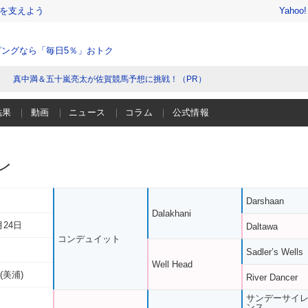
を支えよう
Yahoo
ングなら「毎日5％」おトク
真中満＆五十嵐亮太が佐賀競馬予想に挑戦！（PR）
結果
動画
ニュース
コラム
公式情報
レ
Darshaan
Dalakhani
月24日
Daltawa
コンデュイット
Sadler’s Wells
Well Head
(美浦)
River Dancer
サンデーサイ
ンス