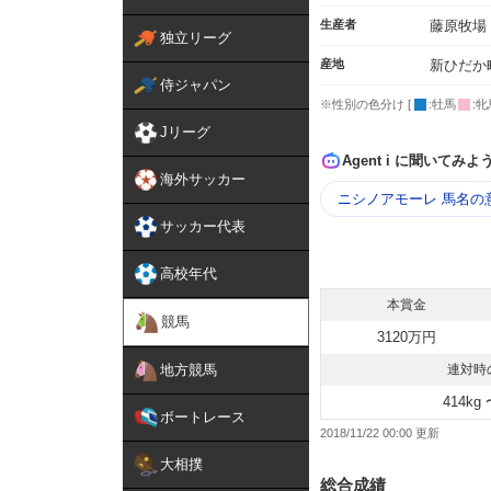
生産者
藤原牧場
独立リーグ
産地
新ひだか
侍ジャパン
※性別の色分け [
:牡馬
:牝
Jリーグ
Agent i に聞いてみよ
海外サッカー
ニシノアモーレ 馬名の
サッカー代表
高校年代
本賞金
競馬
3120万円
地方競馬
連対時
414kg 
ボートレース
2018/11/22 00:00
大相撲
総合成績