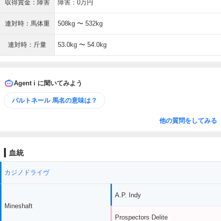
収得賞金：障害
障害：0万円
連対時：馬体重
508kg 〜 532kg
連対時：斤量
53.0kg 〜 54.0kg
Agent i に聞いてみよう
パルトネール 馬名の意味は？
他の質問をしてみる
血統
カジノドライヴ
A.P. Indy
Mineshaft
Prospectors Delite