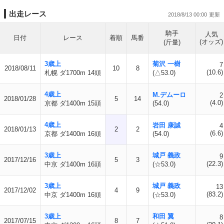
出走レース
2018/8/13 00:00
騎手
人気
日付
レース
着順
馬番
(オッズ)
(斤量)
3歳上
菊沢 一樹
7
2018/08/11
10
8
(10.6)
札幌 ダ1700m 14頭
(△53.0)
4歳上
M.デムーロ
2
2018/01/28
5
14
(4.0)
京都 ダ1400m 15頭
(54.0)
4歳上
岩田 康誠
4
2018/01/13
2
2
(6.6)
京都 ダ1400m 16頭
(54.0)
3歳上
城戸 義政
9
2017/12/16
5
3
(22.3)
中京 ダ1400m 16頭
(☆53.0)
3歳上
城戸 義政
13
2017/12/02
4
9
(83.2)
中京 ダ1400m 16頭
(☆53.0)
3歳上
和田 翼
8
2017/07/15
8
7