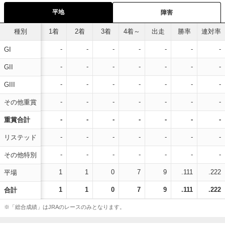
平地
障害
種別
1着
2着
3着
4着～
出走
勝率
連対率
-
-
-
-
-
-
-
GI
-
-
-
-
-
-
-
GII
-
-
-
-
-
-
-
GIII
-
-
-
-
-
-
-
その他重賞
-
-
-
-
-
-
-
重賞合計
-
-
-
-
-
-
-
リステッド
-
-
-
-
-
-
-
その他特別
1
1
0
7
9
.111
.222
平場
1
1
0
7
9
.111
.222
合計
※「総合成績」はJRAのレースのみとなります。