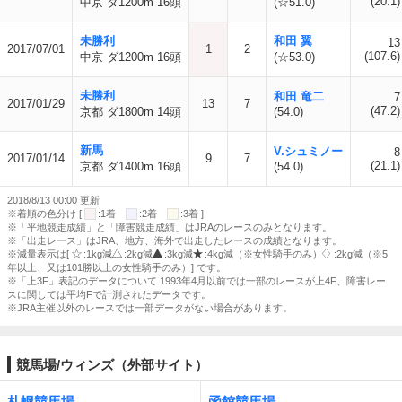
(20.1)
中京 ダ1200m 16頭
(☆51.0)
未勝利
和田 翼
13
2017/07/01
1
2
(107.6)
中京 ダ1200m 16頭
(☆53.0)
未勝利
和田 竜二
7
2017/01/29
13
7
(47.2)
京都 ダ1800m 14頭
(54.0)
新馬
V.シュミノー
8
2017/01/14
9
7
(21.1)
京都 ダ1400m 16頭
(54.0)
2018/8/13 00:00 更新
※着順の色分け [
:1着
:2着
:3着 ]
※「平地競走成績」と「障害競走成績」はJRAのレースのみとなります。
※「出走レース」はJRA、地方、海外で出走したレースの成績となります。
※減量表示は[
:1kg減
:2kg減
:3kg減
:4kg減（※女性騎手のみ）
:2kg減（※5
年以上、又は101勝以上の女性騎手のみ）] です。
※「上3F」表記のデータについて 1993年4月以前では一部のレースが上4F、障害レー
スに関しては平均Fで計測されたデータです。
※JRA主催以外のレースでは一部データがない場合があります。
競馬場/ウィンズ（外部サイト）
札幌競馬場
函館競馬場