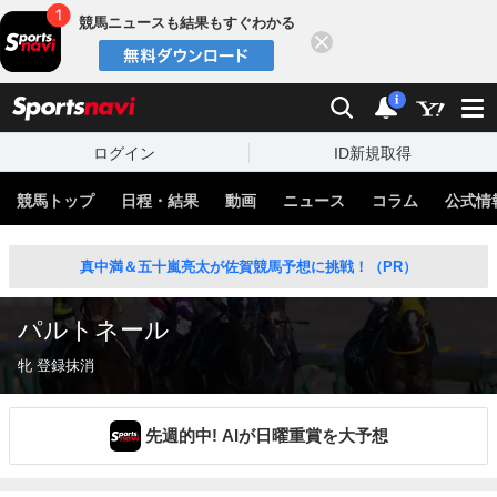
競馬ニュースも結果もすぐわかる
閉じる
スポーツナビ
検索
通知
i
ログイン
ID新規取得
競馬トップ
日程・結果
動画
ニュース
コラム
公式情
真中満＆五十嵐亮太が佐賀競馬予想に挑戦！（PR）
パルトネール
牝 登録抹消
先週的中! AIが日曜重賞を大予想