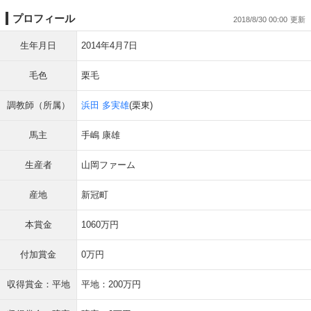
プロフィール
2018/8/30 00:00
生年月日
2014年4月7日
毛色
栗毛
調教師（所属）
浜田 多実雄
(栗東)
馬主
手嶋 康雄
生産者
山岡ファーム
産地
新冠町
本賞金
1060万円
付加賞金
0万円
収得賞金：平地
平地：200万円