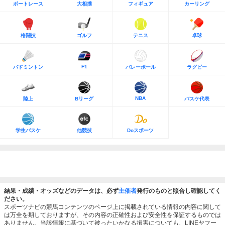
ボートレース
大相撲
フィギュア
カーリング
格闘技
ゴルフ
テニス
卓球
F1
バドミントン
バレーボール
ラグビー
NBA
陸上
Bリーグ
バスケ代表
学生バスケ
他競技
Doスポーツ
結果・成績・オッズなどのデータは、必ず
主催者
発行のものと照合し確認してく
ださい。
スポーツナビの競馬コンテンツのページ上に掲載されている情報の内容に関して
は万全を期しておりますが、その内容の正確性および安全性を保証するものでは
ありません。当該情報に基づいて被ったいかなる損害についても、LINEヤフー