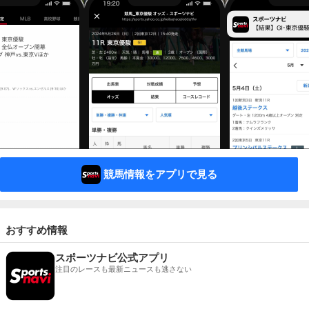
競馬情報をアプリで見る
おすすめ情報
スポーツナビ公式アプリ
注目のレースも最新ニュースも逃さない