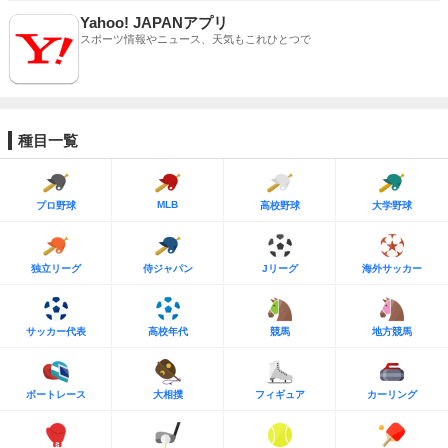
Yahoo! JAPANアプリ
スポーツ情報やニュース、天気もこれひとつで
種目一覧
MLB
プロ野球
高校野球
大学野球
独立リーグ
侍ジャパン
Jリーグ
海外サッカー
サッカー代表
高校年代
競馬
地方競馬
ボートレース
大相撲
フィギュア
カーリング