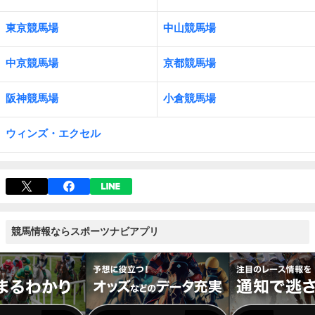
東京競馬場
中山競馬場
中京競馬場
京都競馬場
阪神競馬場
小倉競馬場
ウィンズ・エクセル
競馬情報ならスポーツナビアプリ