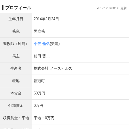
プロフィール
2017/5/18 00:00
生年月日
2014年2月24日
毛色
黒鹿毛
調教師（所属）
小笠 倫弘
(美浦)
馬主
前田 晋二
生産者
株式会社 ノースヒルズ
産地
新冠町
本賞金
50万円
付加賞金
0万円
収得賞金：平地
平地：0万円