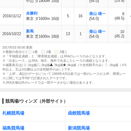
(15.9)
中山 ダ1800m 15頭
(54.0)
未勝利
柴山 雄一
8
2016/11/12
5
16
(49.5)
東京 ダ1600m 16頭
(54.0)
新馬
柴山 雄一
10
2016/10/22
13
1
(45.2)
東京 芝1600m 18頭
(54.0)
2017/5/15 00:00 更新
※着順の色分け [
:1着
:2着
:3着 ]
※「平地競走成績」と「障害競走成績」はJRAのレースのみとなります。
※「出走レース」はJRA、地方、海外で出走したレースの成績となります。
※減量表示は[
:1kg減
:2kg減
:3kg減
:4kg減（※女性騎手のみ）
:2kg減（※5
年以上、又は101勝以上の女性騎手のみ）] です。
※「上3F」表記のデータについて 1993年4月以前では一部のレースが上4F、障害レー
スに関しては平均Fで計測されたデータです。
※JRA主催以外のレースでは一部データがない場合があります。
競馬場/ウィンズ（外部サイト）
札幌競馬場
函館競馬場
福島競馬場
新潟競馬場