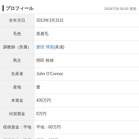
プロフィール
2018/7/26 00:00
生年月日
2013年3月31日
毛色
黒鹿毛
調教師（所属）
栗田 博憲
(美浦)
馬主
岡田 牧雄
生産者
John O’Connor
産地
愛
本賞金
435万円
付加賞金
0万円
収得賞金：平地
平地：60万円