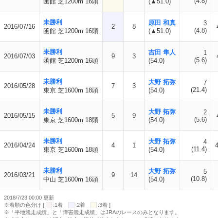
(4.8)
函館 芝1200m 16頭
(▲51.0)
未勝利
原田 和真
3
2016/07/16
2
8
(4.8)
函館 芝1200m 16頭
(▲51.0)
未勝利
吉田 隼人
1
2016/07/03
9
3
(5.6)
函館 芝1200m 16頭
(54.0)
未勝利
大野 拓弥
7
2016/05/28
7
3
(21.4)
東京 芝1600m 18頭
(54.0)
未勝利
大野 拓弥
2
2016/05/15
5
9
(5.6)
東京 芝1600m 18頭
(54.0)
未勝利
大野 拓弥
4
2016/04/24
4
1
4
(11.4)
東京 芝1600m 18頭
(54.0)
未勝利
大野 拓弥
5
2016/03/21
9
14
(10.8)
中山 芝1600m 16頭
(54.0)
2018/7/23 00:00 更新
※着順の色分け [
:1着
:2着
:3着 ]
※「平地競走成績」と「障害競走成績」はJRAのレースのみとなります。