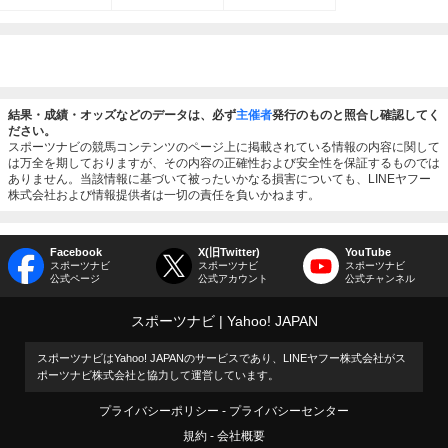
結果・成績・オッズなどのデータは、必ず
主催者
発行のものと照合し確認してく
ださい。
スポーツナビの競馬コンテンツのページ上に掲載されている情報の内容に関して
は万全を期しておりますが、その内容の正確性および安全性を保証するものでは
ありません。当該情報に基づいて被ったいかなる損害についても、LINEヤフー
株式会社および情報提供者は一切の責任を負いかねます。
Facebook
X(旧Twitter)
YouTube
スポーツナビ
スポーツナビ
スポーツナビ
公式ページ
公式アカウント
公式チャンネル
スポーツナビ
Yahoo! JAPAN
スポーツナビはYahoo! JAPANのサービスであり、LINEヤフー株式会社がス
ポーツナビ株式会社と協力して運営しています。
プライバシーポリシー
プライバシーセンター
規約
会社概要