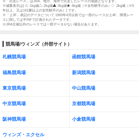
※「出走レース」はJRA、地方、海外で出走したレースの成績となります。
※減量表示は[
:1kg減
:2kg減
:3kg減
:4kg減（※女性騎手のみ）
:2kg減（※5
年以上、又は101勝以上の女性騎手のみ）] です。
※「上3F」表記のデータについて 1993年4月以前では一部のレースが上4F、障害レー
スに関しては平均Fで計測されたデータです。
※JRA主催以外のレースでは一部データがない場合があります。
競馬場/ウィンズ（外部サイト）
札幌競馬場
函館競馬場
福島競馬場
新潟競馬場
東京競馬場
中山競馬場
中京競馬場
京都競馬場
阪神競馬場
小倉競馬場
ウィンズ・エクセル