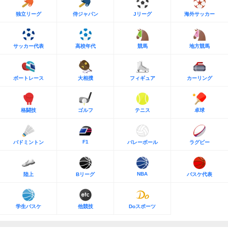
独立リーグ
侍ジャパン
Jリーグ
海外サッカー
サッカー代表
高校年代
競馬
地方競馬
ボートレース
大相撲
フィギュア
カーリング
格闘技
ゴルフ
テニス
卓球
F1
バドミントン
バレーボール
ラグビー
NBA
陸上
Bリーグ
バスケ代表
学生バスケ
他競技
Doスポーツ