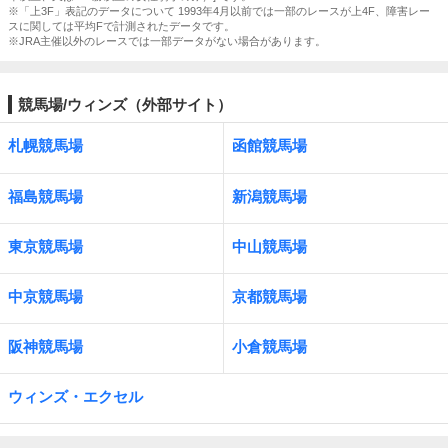
※「上3F」表記のデータについて 1993年4月以前では一部のレースが上4F、障害レー
スに関しては平均Fで計測されたデータです。
※JRA主催以外のレースでは一部データがない場合があります。
競馬場/ウィンズ（外部サイト）
札幌競馬場
函館競馬場
福島競馬場
新潟競馬場
東京競馬場
中山競馬場
中京競馬場
京都競馬場
阪神競馬場
小倉競馬場
ウィンズ・エクセル