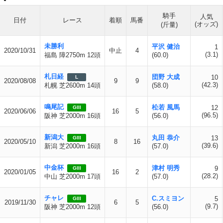
騎手
人気
日付
レース
着順
馬番
(オッズ)
(斤量)
未勝利
平沢 健治
1
2020/10/31
中止
4
(3.1)
福島 障2750m 12頭
(60.0)
札日経
団野 大成
10
L
2020/08/08
9
9
(42.3)
札幌 芝2600m 14頭
(58.0)
鳴尾記
松若 風馬
12
GIII
2020/06/06
16
5
(96.5)
阪神 芝2000m 16頭
(56.0)
新潟大
丸田 恭介
13
GIII
2020/05/10
8
16
(39.6)
新潟 芝2000m 16頭
(57.0)
中金杯
津村 明秀
9
GIII
2020/01/05
16
2
(28.2)
中山 芝2000m 17頭
(57.0)
チャレ
C.スミヨン
5
GIII
2019/11/30
6
5
(9.7)
阪神 芝2000m 12頭
(56.0)