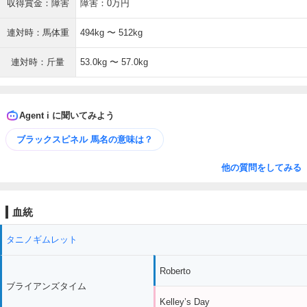
収得賞金：障害
障害：0万円
連対時：馬体重
494kg 〜 512kg
連対時：斤量
53.0kg 〜 57.0kg
Agent i に聞いてみよう
ブラックスピネル 馬名の意味は？
他の質問をしてみる
血統
タニノギムレット
Roberto
ブライアンズタイム
Kelley’s Day