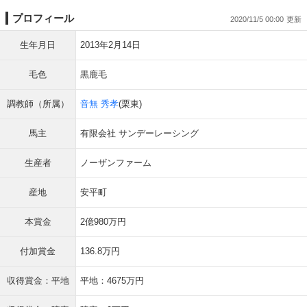
プロフィール
2020/11/5 00:00
生年月日
2013年2月14日
毛色
黒鹿毛
調教師（所属）
音無 秀孝
(栗東)
馬主
有限会社 サンデーレーシング
生産者
ノーザンファーム
産地
安平町
本賞金
2億980万円
付加賞金
136.8万円
収得賞金：平地
平地：4675万円