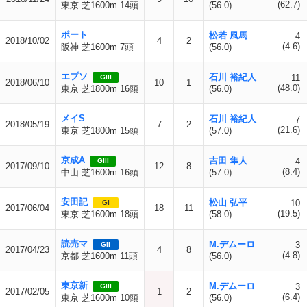
(62.7)
東京 芝1600m 14頭
(56.0)
ポート
松若 風馬
4
2018/10/02
4
2
(4.6)
阪神 芝1600m 7頭
(56.0)
エプソ
石川 裕紀人
11
GIII
2018/06/10
10
1
(48.0)
東京 芝1800m 16頭
(56.0)
メイS
石川 裕紀人
7
2018/05/19
7
2
(21.6)
東京 芝1800m 15頭
(57.0)
京成A
吉田 隼人
4
GIII
2017/09/10
12
8
(8.4)
中山 芝1600m 16頭
(57.0)
安田記
松山 弘平
10
GI
2017/06/04
18
11
(19.5)
東京 芝1600m 18頭
(58.0)
読売マ
M.デムーロ
3
GII
2017/04/23
4
8
(4.8)
京都 芝1600m 11頭
(56.0)
東京新
M.デムーロ
3
GIII
2017/02/05
1
2
(6.4)
東京 芝1600m 10頭
(56.0)