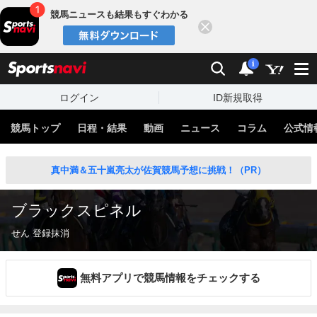
競馬ニュースも結果もすぐわかる
閉じる
スポーツナビ
検索
通知
i
ログイン
ID新規取得
競馬トップ
日程・結果
動画
ニュース
コラム
公式情
真中満＆五十嵐亮太が佐賀競馬予想に挑戦！（PR）
ブラックスピネル
せん 登録抹消
無料アプリで競馬情報をチェックする