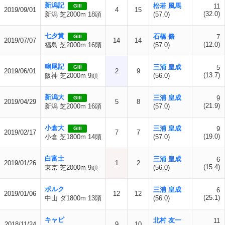
新潟記
松若 風馬
11
GIII
2019/09/01
4
15
(32.0)
新潟 芝2000m 18頭
(57.0)
七夕賞
石橋 脩
7
GIII
2019/07/07
14
14
(12.0)
福島 芝2000m 16頭
(57.0)
鳴尾記
三浦 皇成
5
GIII
2019/06/01
2
9
(13.7)
阪神 芝2000m 9頭
(56.0)
新潟大
三浦 皇成
9
GIII
2019/04/29
5
8
(21.9)
新潟 芝2000m 16頭
(57.0)
小倉大
三浦 皇成
9
GIII
2019/02/17
7
7
(19.0)
小倉 芝1800m 14頭
(57.0)
白富士
三浦 皇成
6
2019/01/26
1
2
(15.4)
東京 芝2000m 9頭
(56.0)
ポルク
三浦 皇成
6
2019/01/06
12
12
(25.1)
中山 ダ1800m 13頭
(56.0)
キャピ
北村 友一
11
2018/11/24
9
10