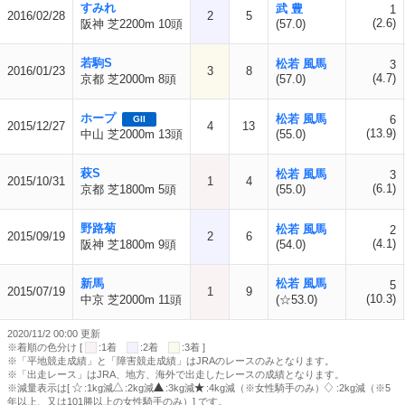
すみれ
武 豊
1
2016/02/28
2
5
(2.6)
阪神 芝2200m 10頭
(57.0)
若駒S
松若 風馬
3
2016/01/23
3
8
(4.7)
京都 芝2000m 8頭
(57.0)
ホープ
松若 風馬
6
GII
2015/12/27
4
13
(13.9)
中山 芝2000m 13頭
(55.0)
萩S
松若 風馬
3
2015/10/31
1
4
(6.1)
京都 芝1800m 5頭
(55.0)
野路菊
松若 風馬
2
2015/09/19
2
6
(4.1)
阪神 芝1800m 9頭
(54.0)
新馬
松若 風馬
5
2015/07/19
1
9
(10.3)
中京 芝2000m 11頭
(☆53.0)
2020/11/2 00:00 更新
※着順の色分け [
:1着
:2着
:3着 ]
※「平地競走成績」と「障害競走成績」はJRAのレースのみとなります。
※「出走レース」はJRA、地方、海外で出走したレースの成績となります。
※減量表示は[
:1kg減
:2kg減
:3kg減
:4kg減（※女性騎手のみ）
:2kg減（※5
年以上、又は101勝以上の女性騎手のみ）] です。