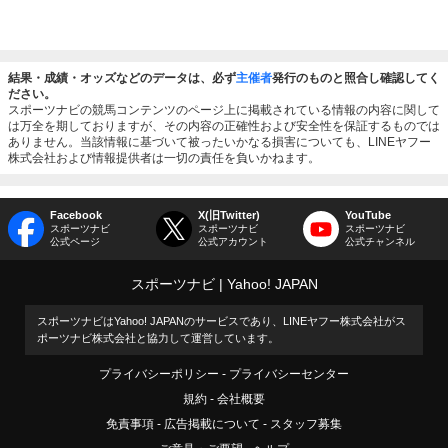
結果・成績・オッズなどのデータは、必ず
主催者
発行のものと照合し確認してく
ださい。
スポーツナビの競馬コンテンツのページ上に掲載されている情報の内容に関して
は万全を期しておりますが、その内容の正確性および安全性を保証するものでは
ありません。当該情報に基づいて被ったいかなる損害についても、LINEヤフー
株式会社および情報提供者は一切の責任を負いかねます。
Facebook
X(旧Twitter)
YouTube
スポーツナビ
スポーツナビ
スポーツナビ
公式ページ
公式アカウント
公式チャンネル
スポーツナビ
Yahoo! JAPAN
スポーツナビはYahoo! JAPANのサービスであり、LINEヤフー株式会社がス
ポーツナビ株式会社と協力して運営しています。
プライバシーポリシー
プライバシーセンター
規約
会社概要
免責事項
広告掲載について
スタッフ募集