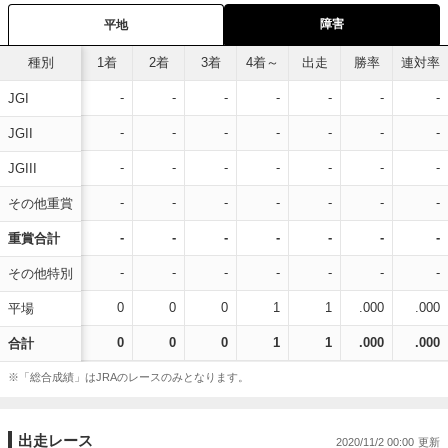
障害
平地
種別
1着
2着
3着
4着～
出走
勝率
連対率
-
-
-
-
-
-
-
JGI
-
-
-
-
-
-
-
JGII
-
-
-
-
-
-
-
JGIII
-
-
-
-
-
-
-
その他重賞
-
-
-
-
-
-
-
重賞合計
-
-
-
-
-
-
-
その他特別
0
0
0
1
1
.000
.000
平場
0
0
0
1
1
.000
.000
合計
※「総合成績」はJRAのレースのみとなります。
出走レース
2020/11/2 00:00