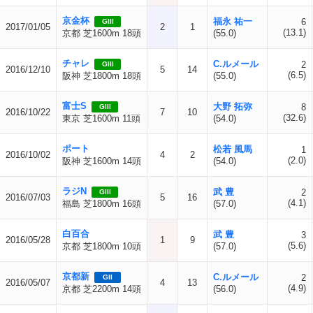
京金杯
福永 祐一
6
GIII
2017/01/05
2
1
(13.1)
京都 芝1600m 18頭
(55.0)
チャレ
C.ルメール
2
GIII
2016/12/10
5
14
(6.5)
阪神 芝1800m 18頭
(55.0)
富士S
大野 拓弥
8
GIII
2016/10/22
7
10
(32.6)
東京 芝1600m 11頭
(54.0)
ポート
松若 風馬
1
2016/10/02
4
2
(2.0)
阪神 芝1600m 14頭
(54.0)
ラジN
武 豊
2
GIII
2016/07/03
5
16
(4.1)
福島 芝1800m 16頭
(57.0)
白百合
武 豊
3
2016/05/28
1
9
(5.6)
京都 芝1800m 10頭
(57.0)
京都新
C.ルメール
2
GII
2016/05/07
4
13
(4.9)
京都 芝2200m 14頭
(56.0)