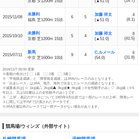
(14.7)
京都 ダ1200m 15頭
(▲51.0)
未勝利
加藤 祥太
4
2015/11/08
6
5
(8.1)
福島 芝1200m 15頭
(▲51.0)
未勝利
加藤 祥太
8
2015/10/10
5
4
(41.5)
京都 芝1200m 15頭
(▲51.0)
新馬
C.ルメール
6
2015/07/11
9
4
(31.8)
中京 芝1600m 10頭
(54.0)
2016/11/7 00:00 更新
※着順の色分け [
:1着
:2着
:3着 ]
※「平地競走成績」と「障害競走成績」はJRAのレースのみとなります。
※「出走レース」はJRA、地方、海外で出走したレースの成績となります。
※減量表示は[
:1kg減
:2kg減
:3kg減
:4kg減（※女性騎手のみ）
:2kg減（※5
年以上、又は101勝以上の女性騎手のみ）] です。
※「上3F」表記のデータについて 1993年4月以前では一部のレースが上4F、障害レー
スに関しては平均Fで計測されたデータです。
※JRA主催以外のレースでは一部データがない場合があります。
競馬場/ウィンズ（外部サイト）
札幌競馬場
函館競馬場