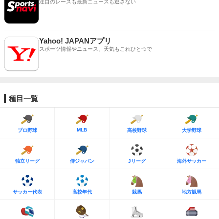
注目のレースも最新ニュースも逃さない
Yahoo! JAPANアプリ
スポーツ情報やニュース、天気もこれひとつで
種目一覧
MLB
プロ野球
高校野球
大学野球
独立リーグ
侍ジャパン
Jリーグ
海外サッカー
サッカー代表
高校年代
競馬
地方競馬