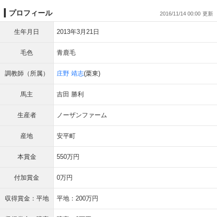
プロフィール
2016/11/14 00:00
生年月日
2013年3月21日
毛色
青鹿毛
調教師（所属）
庄野 靖志
(栗東)
馬主
吉田 勝利
生産者
ノーザンファーム
産地
安平町
本賞金
550万円
付加賞金
0万円
収得賞金：平地
平地：200万円