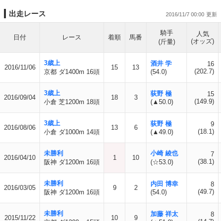
出走レース
2016/11/7 00:00
騎手
人気
日付
レース
着順
馬番
(オッズ)
(斤量)
3歳上
酒井 学
16
2016/11/06
15
13
(202.7)
京都 ダ1400m 16頭
(54.0)
3歳上
荻野 極
15
2016/09/04
18
3
(149.9)
小倉 芝1200m 18頭
(▲50.0)
3歳上
荻野 極
9
2016/08/06
13
6
(18.1)
小倉 ダ1000m 14頭
(▲49.0)
未勝利
小崎 綾也
7
2016/04/10
1
10
(38.1)
阪神 ダ1200m 16頭
(☆53.0)
未勝利
内田 博幸
8
2016/03/05
9
2
(49.7)
阪神 ダ1200m 16頭
(54.0)
未勝利
加藤 祥太
8
2015/11/22
10
9