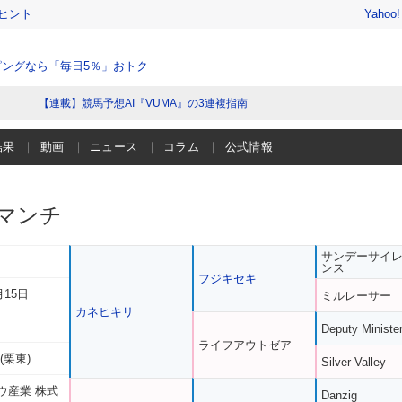
ヒント
Yahoo
ングなら「毎日5％」おトク
【連載】競馬予想AI『VUMA』の3連複指南
結果
動画
ニュース
コラム
公式情報
マンチ
サンデーサイ
ンス
フジキセキ
月15日
ミルレーサー
カネヒキリ
Deputy Ministe
ライフアウトゼア
(栗東)
Silver Valley
ウ産業 株式
Danzig