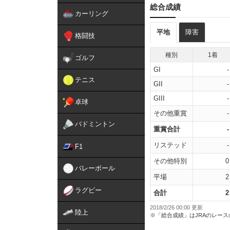
総合成績
カーリング
平地
障害
格闘技
種別
1着
ゴルフ
GI
-
テニス
GII
-
GIII
-
卓球
その他重賞
-
バドミントン
重賞合計
-
リステッド
-
F1
その他特別
0
バレーボール
平場
2
ラグビー
合計
2
2018/2/26 00:00 更新
陸上
※「総合成績」はJRAのレー