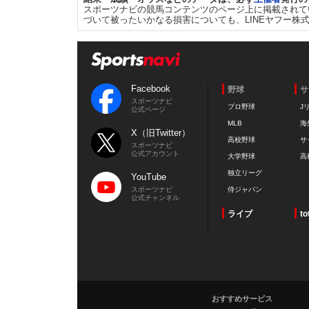
スポーツナビの競馬コンテンツのページ上に掲載されて
づいて被ったいかなる損害についても、LINEヤフー株
Facebook
野球
サ
スポーツナビ
プロ野球
J
公式ページ
MLB
海
X（旧Twitter）
高校野球
サ
スポーツナビ
公式アカウント
大学野球
高
独立リーグ
YouTube
スポーツナビ
侍ジャパン
公式チャンネル
ライブ
to
おすすめサービス