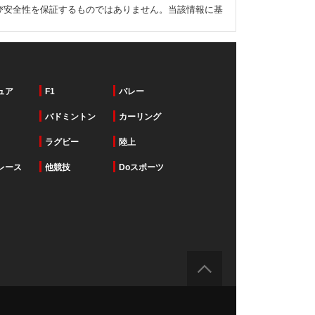
び安全性を保証するものではありません。当該情報に基
ュア
F1
バレー
バドミントン
カーリング
ラグビー
陸上
レース
他競技
Doスポーツ