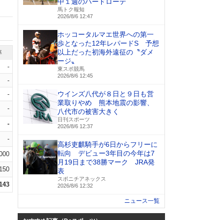
中１週のハードローテ
馬トク報知
2026/8/6 12:47
ホッコータルマエ世界への第一
歩となった12年レパードS 予想
以上だった初海外遠征の〝ダメ
率
ージ〟
-
東スポ競馬
2026/8/6 12:45
-
ウインズ八代が８日と９日も営
-
業取りやめ 熊本地震の影響、
-
八代市の被害大きく
日刊スポーツ
-
2026/8/6 12:37
-
高杉吏麒騎手が6日からフリーに
転向 デビュー3年目の今年は7
.000
月19日まで38勝マーク JRA発
.150
表
スポニチアネックス
.143
2026/8/6 12:32
ニュース一覧