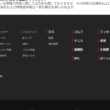
いる情報の内容に関しては万全を期しておりますが、その内容の正確性およ
式会社および情報提供者は一切の責任を負いかねます。
ッカー
バスケット
競馬
ゴルフ
フィギ
リーグ
Bリーグ
競馬
テニス
卓球
外サッカー
NBA
地方競馬
格闘技
大相撲
ッカー代表
バスケ代表
校年代
学生バスケ
NFL
ボート
to