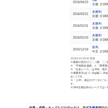
2016/04/23
京都 ダ180
未勝利
2016/02/21
京都 ダ180
未勝利
2016/01/31
京都 ダ180
未勝利
2016/01/10
京都 ダ180
新馬
2015/12/19
中京 ダ180
2018/1/22 00:00 更新
※着順の色分け [
:1着
※「平地競走成績」と「障害競
※「出走レース」はJRA、地
※減量表示は[
:1kg減
:2k
み）] です。
※「上3F」表記のデータについ
す。
※JRA主催以外のレースでは
結果・成績・オッズなどのデータは、必ず
主催者
発行の