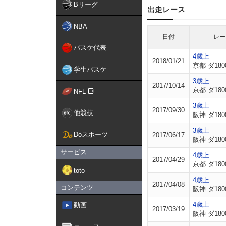
Bリーグ
出走レース
NBA
日付
レー
バスケ代表
4歳上
2018/01/21
京都 ダ180
学生バスケ
3歳上
2017/10/14
京都 ダ180
NFL
3歳上
2017/09/30
他競技
阪神 ダ180
3歳上
Doスポーツ
2017/06/17
阪神 ダ180
サービス
4歳上
2017/04/29
京都 ダ180
toto
4歳上
2017/04/08
コンテンツ
阪神 ダ180
4歳上
動画
2017/03/19
阪神 ダ180