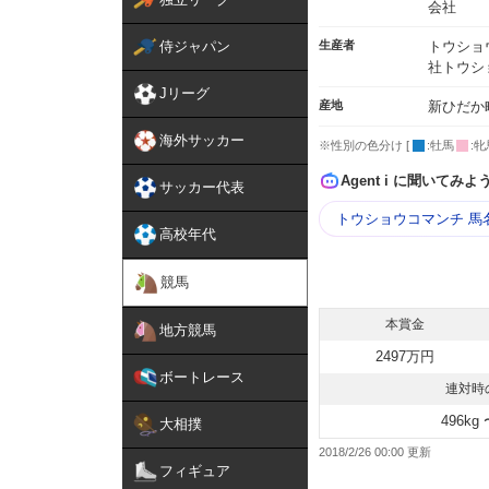
会社
侍ジャパン
生産者
トウショ
社トウシ
Jリーグ
産地
新ひだか
海外サッカー
※性別の色分け [
:牡馬
:牝
Agent i に聞いてみよ
サッカー代表
トウショウコマンチ 馬
高校年代
競馬
本賞金
地方競馬
2497万円
ボートレース
連対時
496kg 
大相撲
2018/2/26 00:00
フィギュア