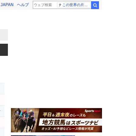
! JAPAN
ヘルプ
この世界の片隅に
検索
レ
r