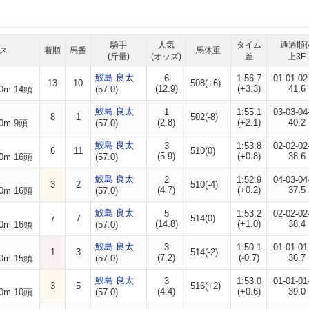
騎手
人気
タイム
通過順
ス
着順
馬番
馬体重
(斤量)
(オッズ)
差
上3F
鮫島 良太
6
1:56.7
01-01-02
13
10
508(+6)
(12.9)
(+3.3)
41.6
0m 14頭
(57.0)
鮫島 良太
1
1:55.1
03-03-04
8
1
502(-8)
(2.8)
(+2.1)
40.2
0m 9頭
(57.0)
鮫島 良太
3
1:53.8
02-02-02
6
11
510(0)
(5.9)
(+0.8)
38.6
0m 16頭
(57.0)
鮫島 良太
2
1:52.9
04-03-04
3
2
510(-4)
(4.7)
(+0.2)
37.5
0m 16頭
(57.0)
鮫島 良太
5
1:53.2
02-02-02
7
7
514(0)
(14.8)
(+1.0)
38.4
0m 16頭
(57.0)
鮫島 良太
3
1:50.1
01-01-01
1
3
514(-2)
(7.2)
(-0.7)
36.7
0m 15頭
(57.0)
鮫島 良太
3
1:53.0
01-01-01
3
5
516(+2)
(4.4)
(+0.6)
39.0
0m 10頭
(57.0)