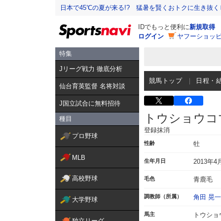
日本で45℃の夏が来る!? 猛暑を賢くおトクに生き抜く
IDでもっと便利に
新規取得
ログイン
ヤフーショッピ
特集
Jリーグ戦力 徹底分析
競馬トップ
日程・
仙台育英監督 名将対談
J国立試合に無料招待
トウショウコ
種目
登録抹消
プロ野球
性齢
牡
MLB
生年月日
2013年4
高校野球
毛色
青鹿毛
調教師（所属）
角田 晃一
大学野球
馬主
トウショ
独立リーグ