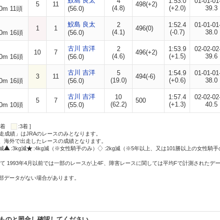
鮫島 良太
4
1:53.0
01-01-01
5
11
498(+2)
(4.8)
(+2.0)
39.3
0m 11頭
(56.0)
鮫島 良太
2
1:52.4
01-01-01
1
1
496(0)
(4.1)
(-0.7)
38.0
0m 16頭
(56.0)
古川 吉洋
2
1:53.9
02-02-02
10
7
496(+2)
(4.6)
(+1.5)
39.6
0m 16頭
(56.0)
古川 吉洋
5
1:54.9
01-01-01
3
11
494(-6)
(19.0)
(+0.6)
38.0
0m 16頭
(56.0)
古川 吉洋
10
1:57.4
02-02-02
5
7
500
(62.2)
(+1.3)
40.5
0m 10頭
(55.0)
:2着
:3着 ]
走成績」はJRAのレースのみとなります。
方、海外で出走したレースの成績となります。
g減
:3kg減
:4kg減（※女性騎手のみ）
:2kg減（※5年以上、又は101勝以上の女性騎手
て 1993年4月以前では一部のレースが上4F、障害レースに関しては平均Fで計測されたデ
一部データがない場合があります。
ものと照合し確認してください。