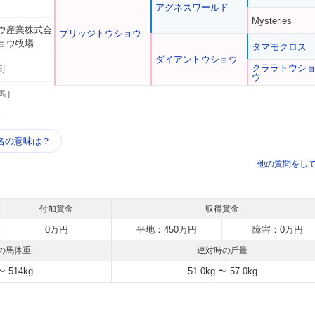
アグネスワールド
Mysteries
ウ産業株式会
ブリッジトウショウ
ョウ牧場
タマモクロス
ダイアントウショウ
クララトウシ
町
ウ
馬 ]
う
名の意味は？
他の質問をし
付加賞金
収得賞金
0万円
平地：450万円
障害：0万円
の馬体重
連対時の斤量
〜 514kg
51.0kg 〜 57.0kg