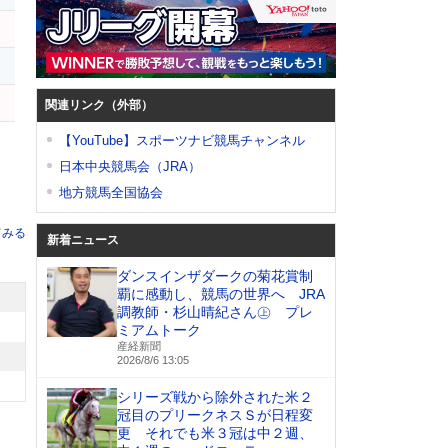
ョ
関連リンク（外部）
【YouTube】スポーツナビ競馬チャンネル
日本中央競馬会（JRA）
地方競馬全国協会
てみる
新着ニュース
ダンスインザダークの菊花賞制
覇に感動し、競馬の世界へ JRA
調教師・杉山晴紀さん㊤ プレ
ミアムトーク
産経新聞
2026/8/6 13:05
シリーズ戦から除外された米２
冠目のプリークネスＳが日程変
更 それでも米３冠は中２週、