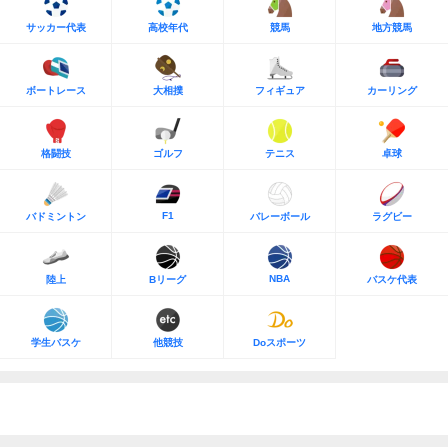
サッカー代表
高校年代
競馬
地方競馬
ボートレース
大相撲
フィギュア
カーリング
格闘技
ゴルフ
テニス
卓球
F1
バドミントン
バレーボール
ラグビー
NBA
陸上
Bリーグ
バスケ代表
学生バスケ
他競技
Doスポーツ