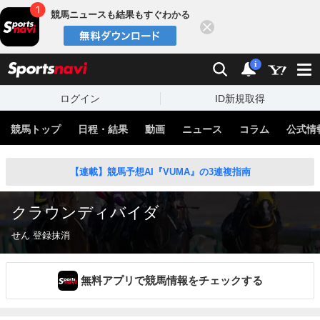
競馬ニュースも結果もすぐわかる
閉じる
スポーツナビ
検索
通知
i
ログイン
ID新規取得
競馬トップ
日程・結果
動画
ニュース
コラム
公式情
【連載】競馬予想AI『VUMA』の3連複指南
クラウンディバイダ
せん 登録抹消
無料アプリで競馬情報をチェックする