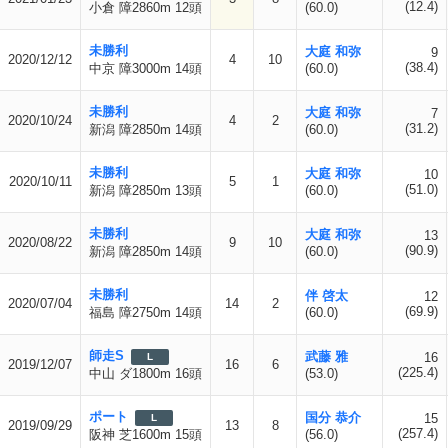
(12.4)
小倉 障2860m 12頭
(60.0)
未勝利
大庭 和弥
9
2020/12/12
4
10
(38.4)
中京 障3000m 14頭
(60.0)
未勝利
大庭 和弥
7
2020/10/24
4
2
(31.2)
新潟 障2850m 14頭
(60.0)
未勝利
大庭 和弥
10
2020/10/11
5
1
(51.0)
新潟 障2850m 13頭
(60.0)
未勝利
大庭 和弥
13
2020/08/22
9
10
(90.9)
新潟 障2850m 14頭
(60.0)
未勝利
伴 啓太
12
2020/07/04
14
2
(69.9)
福島 障2750m 14頭
(60.0)
師走S
武藤 雅
16
L
2019/12/07
16
6
(225.4)
中山 ダ1800m 16頭
(53.0)
ポート
国分 恭介
15
L
2019/09/29
13
8
(257.4)
阪神 芝1600m 15頭
(56.0)