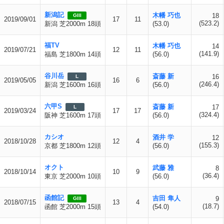
新潟記
木幡 巧也
18
GIII
2019/09/01
17
11
(523.2)
新潟 芝2000m 18頭
(53.0)
福TV
木幡 巧也
14
2019/07/21
12
11
(141.9)
福島 芝1800m 14頭
(56.0)
谷川岳
斎藤 新
16
L
2019/05/05
16
6
(246.4)
新潟 芝1600m 16頭
(56.0)
六甲S
斎藤 新
17
L
2019/03/24
17
17
(324.4)
阪神 芝1600m 17頭
(56.0)
カシオ
酒井 学
12
2018/10/28
12
4
(155.3)
京都 芝1800m 12頭
(56.0)
オクト
武藤 雅
8
2018/10/14
10
9
(36.4)
東京 芝2000m 10頭
(56.0)
函館記
吉田 隼人
9
GIII
2018/07/15
13
4
(18.7)
函館 芝2000m 15頭
(54.0)