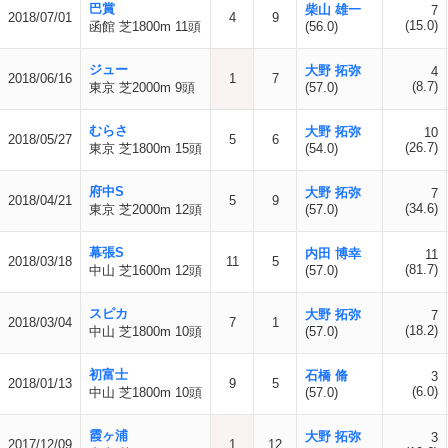
巴賞
柴山 雄一
7
2018/07/01
4
9
(15.0)
函館 芝1800m 11頭
(56.0)
ジュー
大野 拓弥
4
2018/06/16
1
7
(8.7)
東京 芝2000m 9頭
(57.0)
むらさ
大野 拓弥
10
2018/05/27
5
6
(26.7)
東京 芝1800m 15頭
(54.0)
府中S
大野 拓弥
7
2018/04/21
5
9
(34.6)
東京 芝2000m 12頭
(57.0)
幕張S
内田 博幸
11
2018/03/18
11
5
(81.7)
中山 芝1600m 12頭
(57.0)
スピカ
大野 拓弥
7
2018/03/04
7
1
(18.2)
中山 芝1800m 10頭
(57.0)
初富士
石橋 脩
3
2018/01/13
9
5
(6.0)
中山 芝1800m 10頭
(57.0)
霞ヶ浦
大野 拓弥
3
2017/12/09
1
12