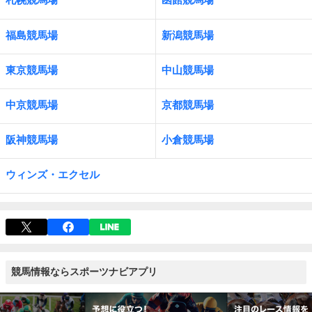
福島競馬場
新潟競馬場
東京競馬場
中山競馬場
中京競馬場
京都競馬場
阪神競馬場
小倉競馬場
ウィンズ・エクセル
競馬情報ならスポーツナビアプリ