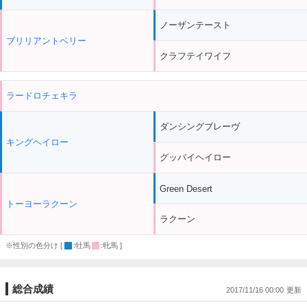
ノーザンテースト
ブリリアントベリー
クラフテイワイフ
ラードロチェキラ
ダンシングブレーヴ
キングヘイロー
グッバイヘイロー
Green Desert
トーヨーラクーン
ラクーン
※性別の色分け [
:牡馬
:牝馬 ]
総合成績
2017/11/16 00:00