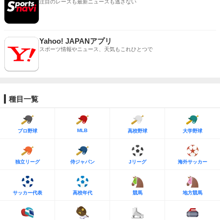
注目のレースも最新ニュースも逃さない
Yahoo! JAPANアプリ
スポーツ情報やニュース、天気もこれひとつで
種目一覧
MLB
プロ野球
高校野球
大学野球
独立リーグ
侍ジャパン
Jリーグ
海外サッカー
サッカー代表
高校年代
競馬
地方競馬