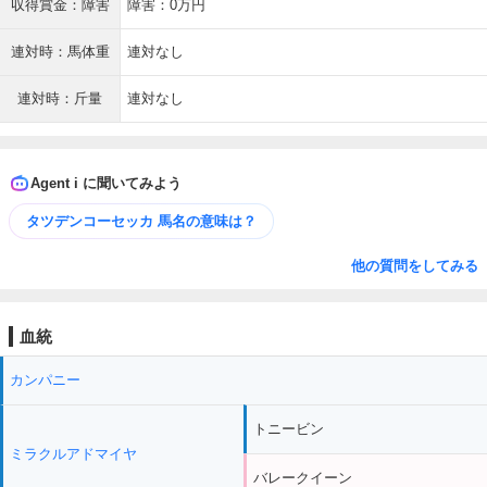
収得賞金：障害
障害：0万円
連対時：馬体重
連対なし
連対時：斤量
連対なし
Agent i に聞いてみよう
タツデンコーセッカ 馬名の意味は？
他の質問をしてみる
血統
カンパニー
トニービン
ミラクルアドマイヤ
バレークイーン