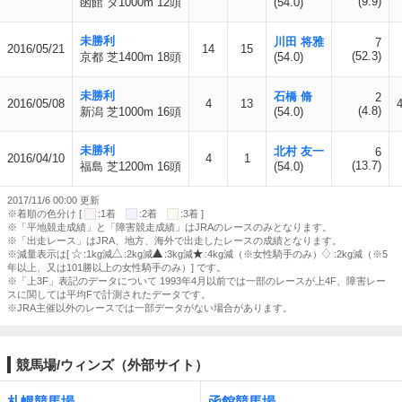
(9.9)
函館 ダ1000m 12頭
(54.0)
未勝利
川田 将雅
7
2016/05/21
14
15
(52.3)
京都 芝1400m 18頭
(54.0)
未勝利
石橋 脩
2
2016/05/08
4
13
4
(4.8)
新潟 芝1000m 16頭
(54.0)
未勝利
北村 友一
6
2016/04/10
4
1
(13.7)
福島 芝1200m 16頭
(54.0)
2017/11/6 00:00 更新
※着順の色分け [
:1着
:2着
:3着 ]
※「平地競走成績」と「障害競走成績」はJRAのレースのみとなります。
※「出走レース」はJRA、地方、海外で出走したレースの成績となります。
※減量表示は[
:1kg減
:2kg減
:3kg減
:4kg減（※女性騎手のみ）
:2kg減（※5
年以上、又は101勝以上の女性騎手のみ）] です。
※「上3F」表記のデータについて 1993年4月以前では一部のレースが上4F、障害レー
スに関しては平均Fで計測されたデータです。
※JRA主催以外のレースでは一部データがない場合があります。
競馬場/ウィンズ（外部サイト）
札幌競馬場
函館競馬場