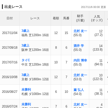
出走レース
2017/11/6 00:00
騎手
人気
日付
レース
着順
馬番
(オッズ)
(斤量)
3歳上
北村 友一
12
2017/11/04
12
15
(27.2)
福島 芝1200m 16頭
(55.0)
3歳上
酒井 学
14
2017/09/18
8
6
(133.8)
阪神 芝1200m 16頭
(55.0)
タイC
内田 博幸
11
2017/07/16
10
7
(94.0)
中京 芝1200m 18頭
(55.0)
3歳上
北村 友一
10
2016/10/08
12
7
(122.0)
京都 ダ1800m 12頭
(53.0)
未勝利
黛 弘人
11
2016/08/27
6
10
(38.3)
札幌 ダ1000m 12頭
(54.0)
未勝利
北村 友一
4
2016/07/24
7
6