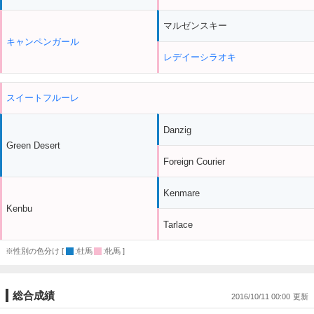
マルゼンスキー
キャンペンガール
レデイーシラオキ
スイートフルーレ
Danzig
Green Desert
Foreign Courier
Kenmare
Kenbu
Tarlace
※性別の色分け [
:牡馬
:牝馬 ]
総合成績
2016/10/11 00:00