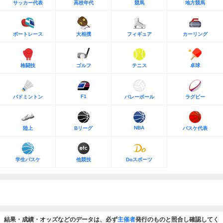
サッカー代表
高校年代
競馬
地方競馬
ボートレース
大相撲
フィギュア
カーリング
格闘技
ゴルフ
テニス
卓球
F1
バドミントン
バレーボール
ラグビー
NBA
陸上
Bリーグ
バスケ代表
学生バスケ
他競技
Doスポーツ
結果・成績・オッズなどのデータは、必ず
主催者
発行のものと照合し確認してく