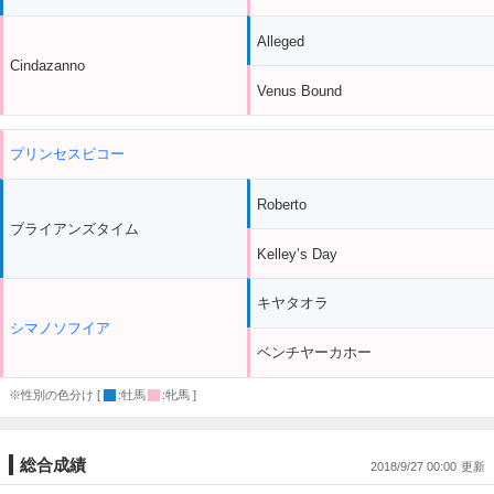
Alleged
Cindazanno
Venus Bound
プリンセスビコー
Roberto
ブライアンズタイム
Kelley’s Day
キヤタオラ
シマノソフイア
ベンチヤーカホー
※性別の色分け [
:牡馬
:牝馬 ]
総合成績
2018/9/27 00:00