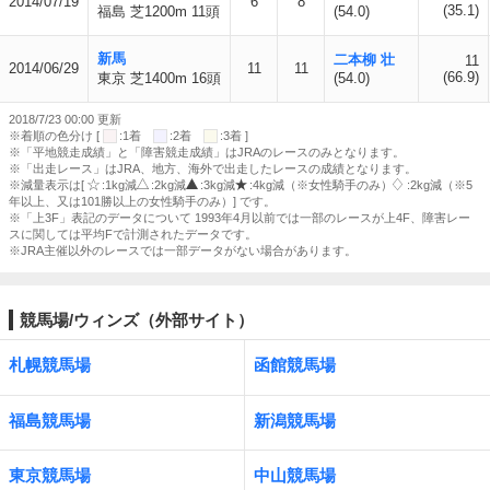
2014/07/19
6
8
(35.1)
福島 芝1200m 11頭
(54.0)
新馬
二本柳 壮
11
2014/06/29
11
11
(66.9)
東京 芝1400m 16頭
(54.0)
2018/7/23 00:00 更新
※着順の色分け [
:1着
:2着
:3着 ]
※「平地競走成績」と「障害競走成績」はJRAのレースのみとなります。
※「出走レース」はJRA、地方、海外で出走したレースの成績となります。
※減量表示は[
:1kg減
:2kg減
:3kg減
:4kg減（※女性騎手のみ）
:2kg減（※5
年以上、又は101勝以上の女性騎手のみ）] です。
※「上3F」表記のデータについて 1993年4月以前では一部のレースが上4F、障害レー
スに関しては平均Fで計測されたデータです。
※JRA主催以外のレースでは一部データがない場合があります。
競馬場/ウィンズ（外部サイト）
札幌競馬場
函館競馬場
福島競馬場
新潟競馬場
東京競馬場
中山競馬場