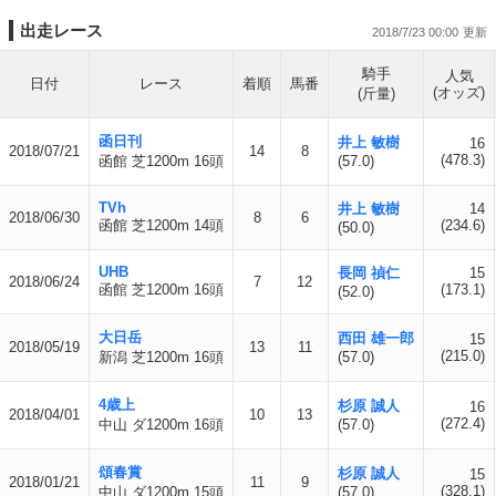
出走レース
2018/7/23 00:00
騎手
人気
日付
レース
着順
馬番
(オッズ)
(斤量)
函日刊
井上 敏樹
16
2018/07/21
14
8
(478.3)
函館 芝1200m 16頭
(57.0)
TVh
井上 敏樹
14
2018/06/30
8
6
函館 芝1200m 14頭
(234.6)
(50.0)
UHB
長岡 禎仁
15
2018/06/24
7
12
函館 芝1200m 16頭
(173.1)
(52.0)
大日岳
西田 雄一郎
15
2018/05/19
13
11
(215.0)
新潟 芝1200m 16頭
(57.0)
4歳上
杉原 誠人
16
2018/04/01
10
13
(272.4)
中山 ダ1200m 16頭
(57.0)
頌春賞
杉原 誠人
15
2018/01/21
11
9
(328.1)
中山 ダ1200m 15頭
(57.0)