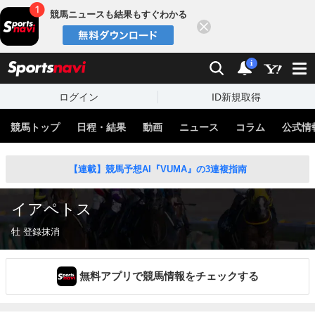
競馬ニュースも結果もすぐわかる
閉じる
スポーツナビ
検索
通知
i
ログイン
ID新規取得
競馬トップ
日程・結果
動画
ニュース
コラム
公式情
【連載】競馬予想AI『VUMA』の3連複指南
イアペトス
牡 登録抹消
無料アプリで競馬情報をチェックする