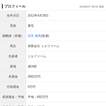
プロフィール
2018/9/27 00:00
生年月日
2012年4月29日
毛色
鹿毛
調教師（所属）
武市 康男
(美浦)
馬主
有限会社 ミルファーム
生産者
ミルファーム
産地
浦河町
本賞金
2955万円
付加賞金
0万円
収得賞金：平地
平地：950万円