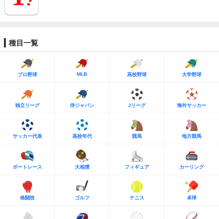
種目一覧
MLB
プロ野球
高校野球
大学野球
独立リーグ
侍ジャパン
Jリーグ
海外サッカー
サッカー代表
高校年代
競馬
地方競馬
ボートレース
大相撲
フィギュア
カーリング
格闘技
ゴルフ
テニス
卓球