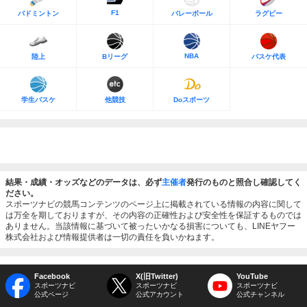
F1
バドミントン
バレーボール
ラグビー
NBA
陸上
Bリーグ
バスケ代表
学生バスケ
他競技
Doスポーツ
結果・成績・オッズなどのデータは、必ず
主催者
発行のものと照合し確認してく
ださい。
スポーツナビの競馬コンテンツのページ上に掲載されている情報の内容に関して
は万全を期しておりますが、その内容の正確性および安全性を保証するものでは
ありません。当該情報に基づいて被ったいかなる損害についても、LINEヤフー
株式会社および情報提供者は一切の責任を負いかねます。
Facebook
X(旧Twitter)
YouTube
スポーツナビ
スポーツナビ
スポーツナビ
公式ページ
公式アカウント
公式チャンネル