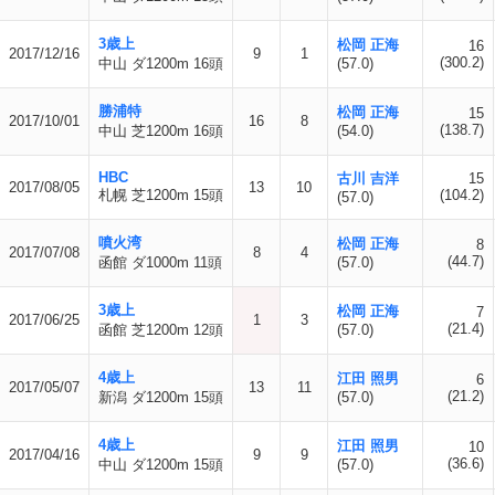
3歳上
松岡 正海
16
2017/12/16
9
1
(300.2)
中山 ダ1200m 16頭
(57.0)
勝浦特
松岡 正海
15
2017/10/01
16
8
(138.7)
中山 芝1200m 16頭
(54.0)
HBC
古川 吉洋
15
2017/08/05
13
10
札幌 芝1200m 15頭
(104.2)
(57.0)
噴火湾
松岡 正海
8
2017/07/08
8
4
(44.7)
函館 ダ1000m 11頭
(57.0)
3歳上
松岡 正海
7
2017/06/25
1
3
(21.4)
函館 芝1200m 12頭
(57.0)
4歳上
江田 照男
6
2017/05/07
13
11
(21.2)
新潟 ダ1200m 15頭
(57.0)
4歳上
江田 照男
10
2017/04/16
9
9
(36.6)
中山 ダ1200m 15頭
(57.0)