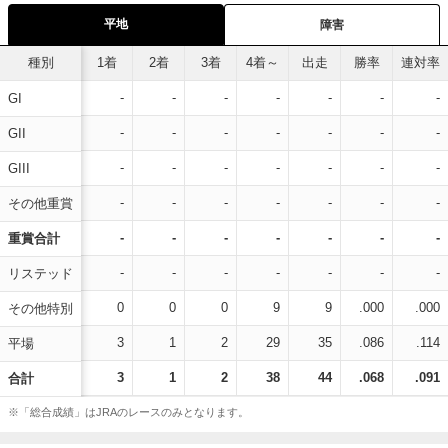
平地
障害
種別
1着
2着
3着
4着～
出走
勝率
連対率
-
-
-
-
-
-
-
GI
-
-
-
-
-
-
-
GII
-
-
-
-
-
-
-
GIII
-
-
-
-
-
-
-
その他重賞
-
-
-
-
-
-
-
重賞合計
-
-
-
-
-
-
-
リステッド
0
0
0
9
9
.000
.000
その他特別
3
1
2
29
35
.086
.114
平場
3
1
2
38
44
.068
.091
合計
※「総合成績」はJRAのレースのみとなります。