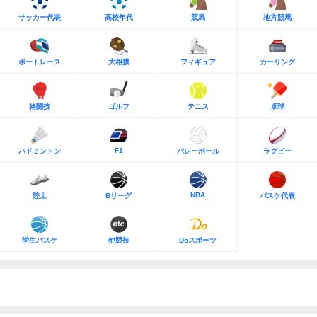
サッカー代表
高校年代
競馬
地方競馬
ボートレース
大相撲
フィギュア
カーリング
格闘技
ゴルフ
テニス
卓球
F1
バドミントン
バレーボール
ラグビー
NBA
陸上
Bリーグ
バスケ代表
学生バスケ
他競技
Doスポーツ