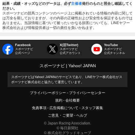
結果・成績・オッズなどのデータは、必ず
主催者
発行のものと照合し確認してく
ださい。
スポーツナビの競馬コンテンツのページ上に掲載されている情報の内容に関して
は万全を期しておりますが、その内容の正確性および安全性を保証するものでは
ありません。当該情報に基づいて被ったいかなる損害についても、LINEヤフー
株式会社および情報提供者は一切の責任を負いかねます。
Facebook
X(旧Twitter)
YouTube
スポーツナビ
スポーツナビ
スポーツナビ
公式ページ
公式アカウント
公式チャンネル
スポーツナビ
Yahoo! JAPAN
スポーツナビはYahoo! JAPANのサービスであり、LINEヤフー株式会社がス
ポーツナビ株式会社と協力して運営しています。
プライバシーポリシー
プライバシーセンター
規約
会社概要
免責事項
広告掲載について
スタッフ募集
ご意見・ご要望
ヘルプ
© Japan Racing Association.
© 毎日新聞社
© 株式会社グラッドキューブ