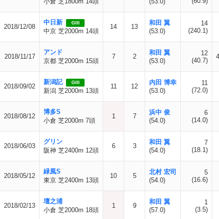
(60.9)
小倉 芝1800m 14頭
(53.0)
中日新
和田 翼
14
GIII
2018/12/08
14
13
(240.1)
中京 芝2000m 14頭
(53.0)
アンド
和田 翼
12
2018/11/17
7
2
(40.7)
京都 芝2000m 15頭
(53.0)
新潟記
内田 博幸
11
GIII
2018/09/02
11
12
(72.0)
新潟 芝2000m 13頭
(53.0)
博多S
浜中 俊
6
2018/08/12
1
7
(14.0)
小倉 芝2000m 7頭
(54.0)
グリン
和田 翼
7
2018/06/03
6
3
(18.1)
阪神 芝2400m 12頭
(54.0)
緑風S
北村 宏司
5
2018/05/12
10
5
(16.6)
東京 芝2400m 13頭
(54.0)
壇之浦
和田 翼
1
2018/02/13
1
9
(3.5)
小倉 芝2000m 18頭
(57.0)