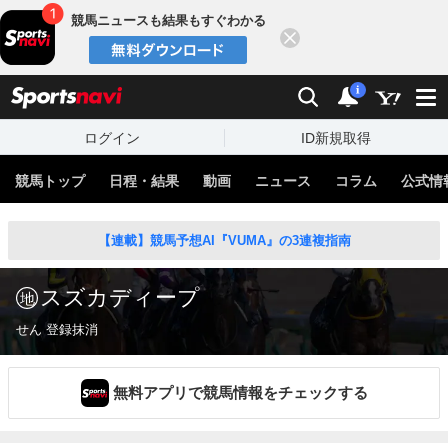
競馬ニュースも結果もすぐわかる
閉じる
スポーツナビ
検索
通知
i
ログイン
ID新規取得
競馬トップ
日程・結果
動画
ニュース
コラム
公式情
【連載】競馬予想AI『VUMA』の3連複指南
スズカディープ
せん 登録抹消
無料アプリで競馬情報をチェックする