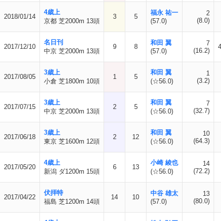
4歳上
福永 祐一
2
2018/01/14
3
5
(8.0)
京都 芝2000m 13頭
(57.0)
名日刊
和田 翼
7
2017/12/10
9
8
(16.2)
中京 芝2000m 13頭
(57.0)
3歳上
和田 翼
1
2017/08/05
1
5
(3.2)
小倉 芝1800m 10頭
(☆56.0)
3歳上
和田 翼
7
2017/07/15
2
5
(32.7)
中京 芝2000m 13頭
(☆56.0)
3歳上
和田 翼
10
2017/06/18
2
12
(64.3)
東京 芝1600m 12頭
(☆56.0)
4歳上
小崎 綾也
14
2017/05/20
6
13
(72.2)
新潟 ダ1200m 15頭
(☆56.0)
伏拝特
中谷 雄太
13
2017/04/22
14
10
(80.0)
福島 芝1200m 14頭
(57.0)