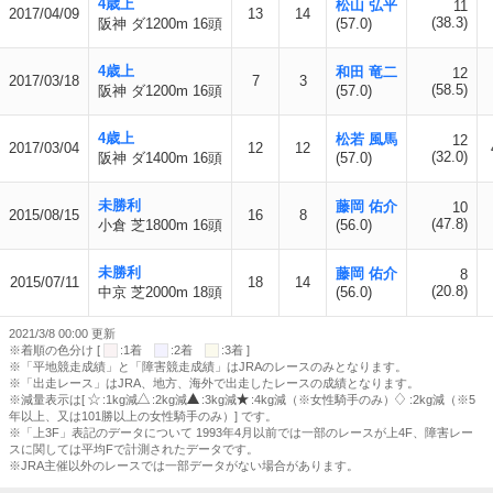
4歳上
松山 弘平
11
2017/04/09
13
14
(38.3)
阪神 ダ1200m 16頭
(57.0)
4歳上
和田 竜二
12
2017/03/18
7
3
(58.5)
阪神 ダ1200m 16頭
(57.0)
4歳上
松若 風馬
12
2017/03/04
12
12
(32.0)
阪神 ダ1400m 16頭
(57.0)
未勝利
藤岡 佑介
10
2015/08/15
16
8
(47.8)
小倉 芝1800m 16頭
(56.0)
未勝利
藤岡 佑介
8
2015/07/11
18
14
(20.8)
中京 芝2000m 18頭
(56.0)
2021/3/8 00:00 更新
※着順の色分け [
:1着
:2着
:3着 ]
※「平地競走成績」と「障害競走成績」はJRAのレースのみとなります。
※「出走レース」はJRA、地方、海外で出走したレースの成績となります。
※減量表示は[
:1kg減
:2kg減
:3kg減
:4kg減（※女性騎手のみ）
:2kg減（※5
年以上、又は101勝以上の女性騎手のみ）] です。
※「上3F」表記のデータについて 1993年4月以前では一部のレースが上4F、障害レー
スに関しては平均Fで計測されたデータです。
※JRA主催以外のレースでは一部データがない場合があります。