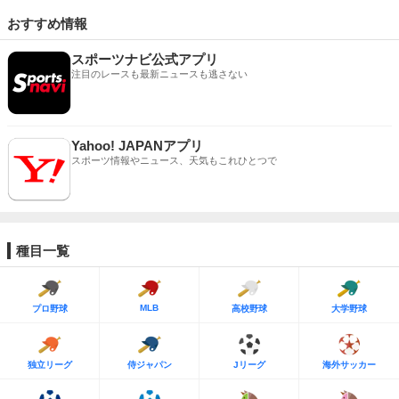
おすすめ情報
スポーツナビ公式アプリ
注目のレースも最新ニュースも逃さない
Yahoo! JAPANアプリ
スポーツ情報やニュース、天気もこれひとつで
種目一覧
MLB
プロ野球
高校野球
大学野球
独立リーグ
侍ジャパン
Jリーグ
海外サッカー