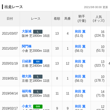
出走レース
2021/3/8 00:00
騎手
人気
日付
レース
着順
馬番
(オッズ)
(斤量)
大阪城
和田 翼
16
L
2021/03/07
13
4
(224.3)
阪神 芝1800m 16頭
(51.0)
関門橋
和田 翼
10
2021/02/07
10
1
(51.5)
小倉 芝2000m 11頭
(56.0)
日経新
和田 翼
13
GII
2020/01/19
13
12
(323.7)
京都 芝2400m 14頭
(52.0)
都大路
和田 翼
10
L
2019/05/11
8
1
(178.7)
京都 芝1800m 11頭
(56.0)
福民報
和田 翼
14
L
2019/04/14
11
11
(71.0)
福島 芝2000m 15頭
(53.0)
小倉大
和田 翼
12
GIII
2019/02/17
9
9