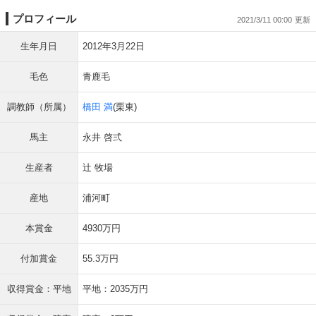
プロフィール
2021/3/11 00:00
生年月日
2012年3月22日
毛色
青鹿毛
調教師（所属）
橋田 満
(栗東)
馬主
永井 啓弍
生産者
辻 牧場
産地
浦河町
本賞金
4930万円
付加賞金
55.3万円
収得賞金：平地
平地：2035万円