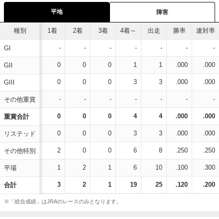
平地
障害
種別
1着
2着
3着
4着～
出走
勝率
連対率
-
-
-
-
-
-
-
GI
0
0
0
1
1
.000
.000
GII
0
0
0
3
3
.000
.000
GIII
-
-
-
-
-
-
-
その他重賞
0
0
0
4
4
.000
.000
重賞合計
0
0
0
3
3
.000
.000
リステッド
2
0
0
6
8
.250
.250
その他特別
1
2
1
6
10
.100
.300
平場
3
2
1
19
25
.120
.200
合計
※「総合成績」はJRAのレースのみとなります。