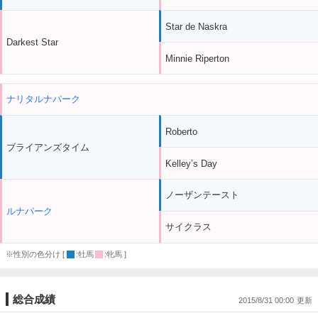
Star de Naskra
Darkest Star
Minnie Riperton
ナリタルナパーク
Roberto
ブライアンズタイム
Kelley’s Day
ノーザンテースト
ルナパーク
サイクラス
※性別の色分け [
:牡馬
:牝馬 ]
総合成績
2015/8/31 00:00