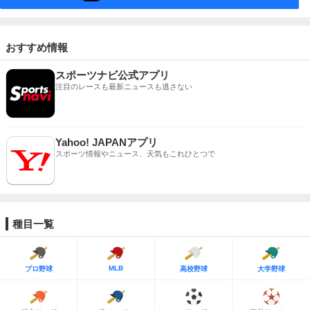
おすすめ情報
スポーツナビ公式アプリ
注目のレースも最新ニュースも逃さない
Yahoo! JAPANアプリ
スポーツ情報やニュース、天気もこれひとつで
種目一覧
MLB
プロ野球
高校野球
大学野球