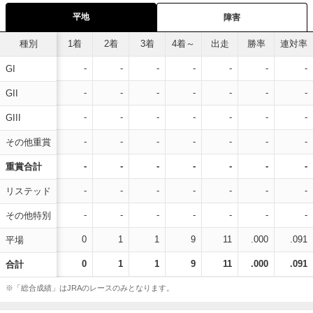
平地
障害
種別
1着
2着
3着
4着～
出走
勝率
連対率
-
-
-
-
-
-
-
GI
-
-
-
-
-
-
-
GII
-
-
-
-
-
-
-
GIII
-
-
-
-
-
-
-
その他重賞
-
-
-
-
-
-
-
重賞合計
-
-
-
-
-
-
-
リステッド
-
-
-
-
-
-
-
その他特別
0
1
1
9
11
.000
.091
平場
0
1
1
9
11
.000
.091
合計
※「総合成績」はJRAのレースのみとなります。