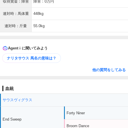
収得賞金：障害
障害：0万円
連対時：馬体重
448kg
連対時：斤量
55.0kg
Agent i に聞いてみよう
ナリタサウス 馬名の意味は？
他の質問をしてみる
血統
サウスヴィグラス
Forty Niner
End Sweep
Broom Dance