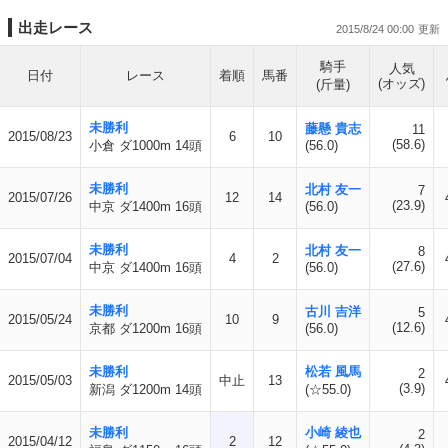
出走レース
2015/8/24 00:00
騎手
人気
日付
レース
着順
馬番
(オッズ)
(斤量)
未勝利
藤懸 貴志
11
2015/08/23
6
10
(58.6)
小倉 ダ1000m 14頭
(56.0)
未勝利
北村 友一
7
2015/07/26
12
14
(23.9)
中京 ダ1400m 16頭
(56.0)
未勝利
北村 友一
8
2015/07/04
4
2
(27.6)
中京 ダ1400m 16頭
(56.0)
未勝利
古川 吉洋
5
2015/05/24
10
9
(12.6)
京都 ダ1200m 16頭
(56.0)
未勝利
松若 風馬
2
2015/05/03
中止
13
(3.9)
新潟 ダ1200m 14頭
(☆55.0)
未勝利
小崎 綾也
2
2015/04/12
2
12