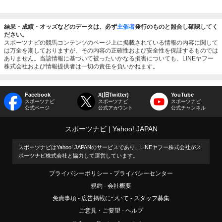
結果・成績・オッズなどのデータは、必ず
主催者
発行のものと照合し確認してく
ださい。
スポーツナビの競馬コンテンツのページ上に掲載されている情報の内容に関して
は万全を期しておりますが、その内容の正確性および安全性を保証するものでは
ありません。当該情報に基づいて被ったいかなる損害についても、LINEヤフー
株式会社および情報提供者は一切の責任を負いかねます。
Facebook
X(旧Twitter)
YouTube
スポーツナビ
スポーツナビ
スポーツナビ
公式ページ
公式アカウント
公式チャンネル
スポーツナビ
Yahoo! JAPAN
スポーツナビはYahoo! JAPANのサービスであり、LINEヤフー株式会社がス
ポーツナビ株式会社と協力して運営しています。
プライバシーポリシー
プライバシーセンター
規約
会社概要
免責事項
広告掲載について
スタッフ募集
ご意見・ご要望
ヘルプ