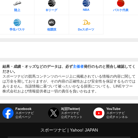
NBA
陸上
Bリーグ
バスケ代表
学生バスケ
他競技
Doスポーツ
結果・成績・オッズなどのデータは、必ず
主催者
発行のものと照合し確認してく
ださい。
スポーツナビの競馬コンテンツのページ上に掲載されている情報の内容に関して
は万全を期しておりますが、その内容の正確性および安全性を保証するものでは
ありません。当該情報に基づいて被ったいかなる損害についても、LINEヤフー
株式会社および情報提供者は一切の責任を負いかねます。
Facebook
X(旧Twitter)
YouTube
スポーツナビ
スポーツナビ
スポーツナビ
公式ページ
公式アカウント
公式チャンネル
スポーツナビ
Yahoo! JAPAN