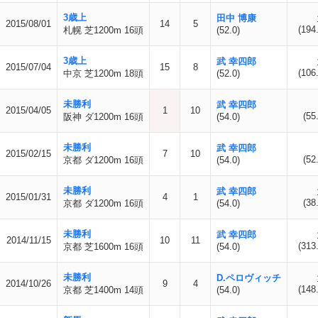
3歳上
田中 博康
2015/08/01
14
5
(194
札幌 芝1200m 16頭
(52.0)
3歳上
武 幸四郎
2015/07/04
15
8
(106
中京 芝1200m 18頭
(52.0)
未勝利
武 幸四郎
2015/04/05
1
10
(55
阪神 ダ1200m 16頭
(54.0)
未勝利
武 幸四郎
2015/02/15
7
10
(52
京都 ダ1200m 16頭
(54.0)
未勝利
武 幸四郎
2015/01/31
4
1
(38
京都 ダ1200m 16頭
(54.0)
未勝利
武 幸四郎
2014/11/15
10
11
(313
京都 芝1600m 16頭
(54.0)
未勝利
D.ペロヴィッチ
2014/10/26
9
4
(148
京都 芝1400m 14頭
(54.0)