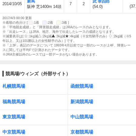
新馬
武 幸四郎
2014/10/05
7
2
(37
阪神 芝1400m 14頭
(54.0)
2017/4/3 00:00 更新
※着順の色分け [
:1着
:2着
:3着 ]
※「平地競走成績」と「障害競走成績」はJRAのレースのみとなります。
※「出走レース」はJRA、地方、海外で出走したレースの成績となります。
※減量表示は[
:1kg減
:2kg減
:3kg減
:4kg減（※女性騎手のみ）
:2kg減（※5
年以上、又は101勝以上の女性騎手のみ）] です。
※「上3F」表記のデータについて 1993年4月以前では一部のレースが上4F、障害レー
スに関しては平均Fで計測されたデータです。
※JRA主催以外のレースでは一部データがない場合があります。
競馬場/ウィンズ（外部サイト）
札幌競馬場
函館競馬場
福島競馬場
新潟競馬場
東京競馬場
中山競馬場
中京競馬場
京都競馬場