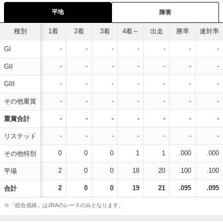
平地
障害
種別
1着
2着
3着
4着～
出走
勝率
連対率
-
-
-
-
-
-
-
GI
-
-
-
-
-
-
-
GII
-
-
-
-
-
-
-
GIII
-
-
-
-
-
-
-
その他重賞
-
-
-
-
-
-
-
重賞合計
-
-
-
-
-
-
-
リステッド
0
0
0
1
1
.000
.000
その他特別
2
0
0
18
20
.100
.100
平場
2
0
0
19
21
.095
.095
合計
※「総合成績」はJRAのレースのみとなります。