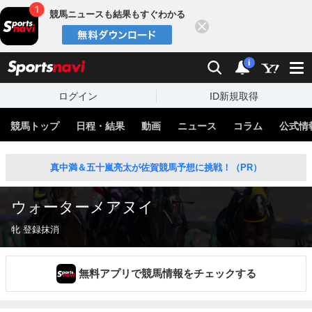
競馬ニュースも結果もすぐわかる
閉じる
スポーツナビ
検索
通知
i
ログイン
ID新規取得
競馬トップ
日程・結果
動画
ニュース
コラム
公式情
真中満＆五十嵐亮太が佐賀競馬予想に挑戦！（PR）
ウォーターメアヌイ
牝 登録抹消
無料アプリで競馬情報をチェックする