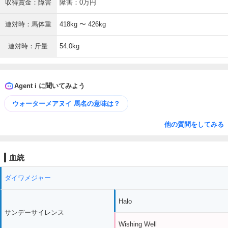
収得賞金：障害
障害：0万円
連対時：馬体重
418kg 〜 426kg
連対時：斤量
54.0kg
Agent i に聞いてみよう
ウォーターメアヌイ 馬名の意味は？
他の質問をしてみる
血統
ダイワメジャー
Halo
サンデーサイレンス
Wishing Well