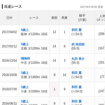
出走レース
2017/4/3 00:00
騎手
人
日付
レース
着順
馬番
(オッ
(斤量)
4歳上
和田 翼
2017/04/02
12
1
(299
阪神 ダ1200m 16頭
(☆54.0)
4歳上
武 幸四郎
2017/02/12
14
8
(167
京都 ダ1200m 16頭
(55.0)
鳴海特
丸田 恭介
2016/12/04
14
3
(191
中京 ダ1200m 16頭
(55.0)
3歳上
和田 翼
2016/10/09
9
14
(77
京都 ダ1400m 14頭
(☆54.0)
3歳上
和田 翼
2016/07/30
1
9
(147
小倉 ダ1000m 14頭
(☆54.0)
3歳上
和田 翼
2016/06/11
9
6