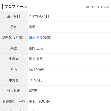
プロフィール
2017/4/6 00:00
生年月日
2012年4月1日
毛色
鹿毛
調教師（所属）
田所 秀孝
(栗東)
馬主
山岡 正人
生産者
酒井 秀紀
産地
新ひだか町
本賞金
1435万円
付加賞金
0万円
収得賞金：平地
平地：700万円