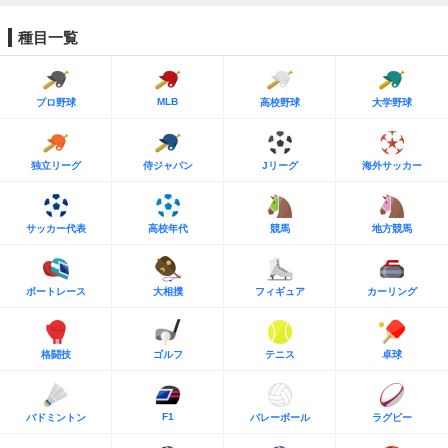
種目一覧
MLB
プロ野球
高校野球
大学野球
独立リーグ
侍ジャパン
Jリーグ
海外サッカー
サッカー代表
高校年代
競馬
地方競馬
ボートレース
大相撲
フィギュア
カーリング
格闘技
ゴルフ
テニス
卓球
F1
バドミントン
バレーボール
ラグビー