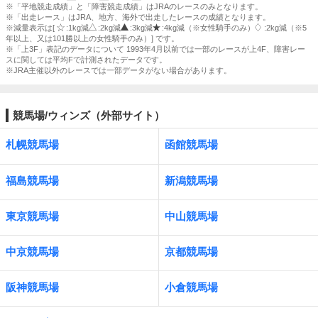
※「平地競走成績」と「障害競走成績」はJRAのレースのみとなります。
※「出走レース」はJRA、地方、海外で出走したレースの成績となります。
※減量表示は[
:1kg減
:2kg減
:3kg減
:4kg減（※女性騎手のみ）
:2kg減（※5
年以上、又は101勝以上の女性騎手のみ）] です。
※「上3F」表記のデータについて 1993年4月以前では一部のレースが上4F、障害レー
スに関しては平均Fで計測されたデータです。
※JRA主催以外のレースでは一部データがない場合があります。
競馬場/ウィンズ（外部サイト）
札幌競馬場
函館競馬場
福島競馬場
新潟競馬場
東京競馬場
中山競馬場
中京競馬場
京都競馬場
阪神競馬場
小倉競馬場