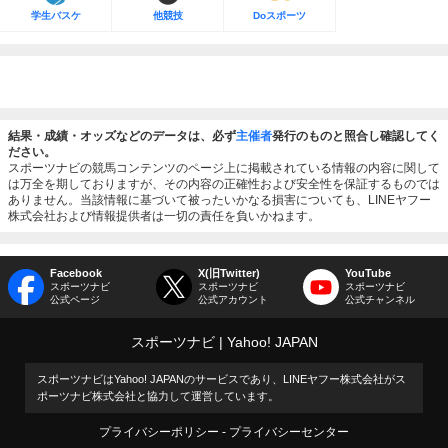
学生バスケ
他競技
Doスポーツ
結果・成績・オッズなどのデータは、必ず
主催者
発行のものと照合し確認してく
ださい。
スポーツナビの競馬コンテンツのページ上に掲載されている情報の内容に関して
は万全を期しておりますが、その内容の正確性および安全性を保証するものでは
ありません。当該情報に基づいて被ったいかなる損害についても、LINEヤフー
株式会社および情報提供者は一切の責任を負いかねます。
Facebook
X(旧Twitter)
YouTube
スポーツナビ
スポーツナビ
スポーツナビ
公式ページ
公式アカウント
公式チャンネル
スポーツナビ
Yahoo! JAPAN
スポーツナビはYahoo! JAPANのサービスであり、LINEヤフー株式会社がス
ポーツナビ株式会社と協力して運営しています。
プライバシーポリシー
プライバシーセンター