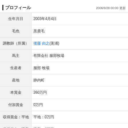
プロフィール
2006/9/28 00:00
生年月日
2003年4月4日
毛色
黒鹿毛
調教師（所属）
後藤 由之
(美浦)
馬主
有限会社 服部牧場
生産者
服部 牧場
産地
静内町
本賞金
260万円
付加賞金
0万円
収得賞金：平地
平地：0万円