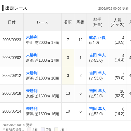
出走レース
2006/9/25 00:00
騎手
人気
日付
レース
着順
馬番
(オッズ)
(斤量)
未勝利
蛯名 正義
4
2006/09/23
7
12
(10.5)
中山 芝2000m 17頭
(54.0)
未勝利
吉田 隼人
4
2006/09/02
3
1
4
(14.4)
新潟 芝1800m 17頭
(☆53.0)
未勝利
吉田 隼人
7
2006/08/12
3
2
4
(59.0)
新潟 芝1800m 18頭
(☆53.0)
未勝利
吉田 隼人
10
2006/06/18
13
6
4
(62.3)
京都 芝1600m 18頭
(△52.0)
未勝利
吉田 隼人
6
2006/05/14
10
6
(18.2)
新潟 芝1600m 16頭
(△52.0)
2006/9/25 00:00 更新
※着順の色分け [
:1着
:2着
:3着 ]