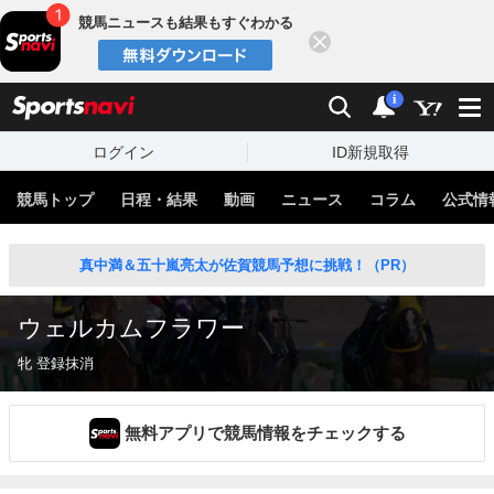
競馬ニュースも結果もすぐわかる
閉じる
スポーツナビ
検索
通知
i
ログイン
ID新規取得
競馬トップ
日程・結果
動画
ニュース
コラム
公式情
真中満＆五十嵐亮太が佐賀競馬予想に挑戦！（PR）
ウェルカムフラワー
牝 登録抹消
無料アプリで競馬情報をチェックする