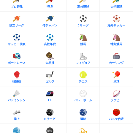
MLB
プロ野球
高校野球
大学野球
独立リーグ
侍ジャパン
Jリーグ
海外サッカー
サッカー代表
高校年代
競馬
地方競馬
ボートレース
大相撲
フィギュア
カーリング
格闘技
ゴルフ
テニス
卓球
F1
バドミントン
バレーボール
ラグビー
NBA
陸上
Bリーグ
バスケ代表