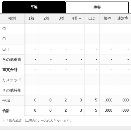
平地
障害
種別
1着
2着
3着
4着～
出走
勝率
連対率
-
-
-
-
-
-
-
GI
-
-
-
-
-
-
-
GII
-
-
-
-
-
-
-
GIII
-
-
-
-
-
-
-
その他重賞
-
-
-
-
-
-
-
重賞合計
-
-
-
-
-
-
-
リステッド
-
-
-
-
-
-
-
その他特別
0
0
2
3
5
.000
.000
平場
0
0
2
3
5
.000
.000
合計
※「総合成績」はJRAのレースのみとなります。