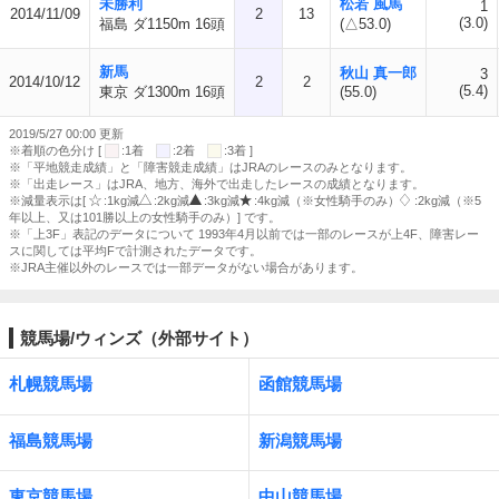
未勝利
松若 風馬
1
2014/11/09
2
13
(3.0)
福島 ダ1150m 16頭
(△53.0)
新馬
秋山 真一郎
3
2014/10/12
2
2
(5.4)
東京 ダ1300m 16頭
(55.0)
2019/5/27 00:00 更新
※着順の色分け [
:1着
:2着
:3着 ]
※「平地競走成績」と「障害競走成績」はJRAのレースのみとなります。
※「出走レース」はJRA、地方、海外で出走したレースの成績となります。
※減量表示は[
:1kg減
:2kg減
:3kg減
:4kg減（※女性騎手のみ）
:2kg減（※5
年以上、又は101勝以上の女性騎手のみ）] です。
※「上3F」表記のデータについて 1993年4月以前では一部のレースが上4F、障害レー
スに関しては平均Fで計測されたデータです。
※JRA主催以外のレースでは一部データがない場合があります。
競馬場/ウィンズ（外部サイト）
札幌競馬場
函館競馬場
福島競馬場
新潟競馬場
東京競馬場
中山競馬場