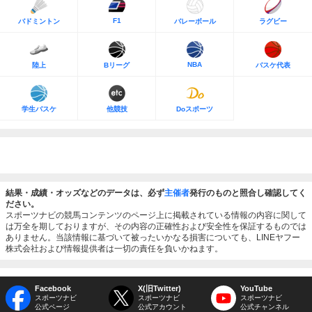
F1
バドミントン
バレーボール
ラグビー
NBA
陸上
Bリーグ
バスケ代表
学生バスケ
他競技
Doスポーツ
結果・成績・オッズなどのデータは、必ず
主催者
発行のものと照合し確認してく
ださい。
スポーツナビの競馬コンテンツのページ上に掲載されている情報の内容に関して
は万全を期しておりますが、その内容の正確性および安全性を保証するものでは
ありません。当該情報に基づいて被ったいかなる損害についても、LINEヤフー
株式会社および情報提供者は一切の責任を負いかねます。
Facebook
X(旧Twitter)
YouTube
スポーツナビ
スポーツナビ
スポーツナビ
公式ページ
公式アカウント
公式チャンネル