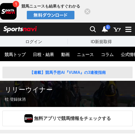
競馬ニュースも結果もすぐわかる
閉じる
スポーツナビ
検索
通知
i
ログイン
ID新規取得
競馬トップ
日程・結果
動画
ニュース
コラム
公式情
【連載】競馬予想AI『VUMA』の3連複指南
リリーウイナー
牡 登録抹消
無料アプリで競馬情報をチェックする