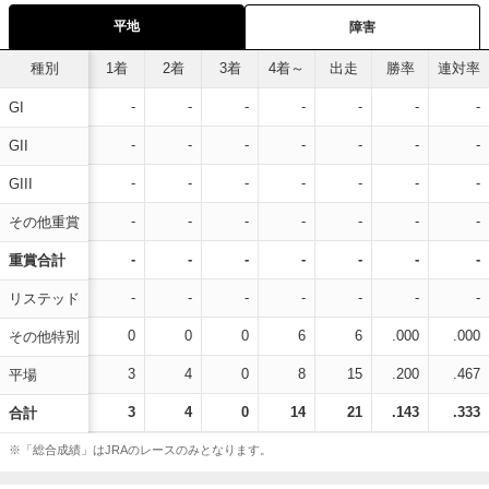
平地
障害
種別
1着
2着
3着
4着～
出走
勝率
連対率
-
-
-
-
-
-
-
GI
-
-
-
-
-
-
-
GII
-
-
-
-
-
-
-
GIII
-
-
-
-
-
-
-
その他重賞
-
-
-
-
-
-
-
重賞合計
-
-
-
-
-
-
-
リステッド
0
0
0
6
6
.000
.000
その他特別
3
4
0
8
15
.200
.467
平場
3
4
0
14
21
.143
.333
合計
※「総合成績」はJRAのレースのみとなります。