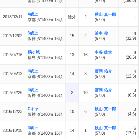
(186.8)
函館 ダ1000m 12頭
(57.0)
4歳上
秋山 真一郎
2018/02/11
除外
2
-
京都 ダ1400m 15頭
(57.0)
3歳上
浜中 俊
9
2017/12/02
15
2
(32.9)
阪神 ダ1400m 16頭
(57.0)
鶴ヶ城
中谷 雄太
9
2017/07/16
13
16
(26.5)
福島 ダ1150m 16頭
(57.0)
4歳上
藤岡 佑介
4
2017/05/13
14
3
(12.3)
京都 ダ1400m 16頭
(57.0)
4歳上
藤岡 佑介
3
2017/02/26
2
10
(6.5)
阪神 ダ1400m 16頭
(57.0)
Cキャ
秋山 真一郎
3
2016/12/23
10
6
(4.6)
阪神 ダ1400m 15頭
(57.0)
3歳上
秋山 真一郎
6
2016/10/15
14
1
(17.2)
京都 ダ1400m 16頭
(57.0)