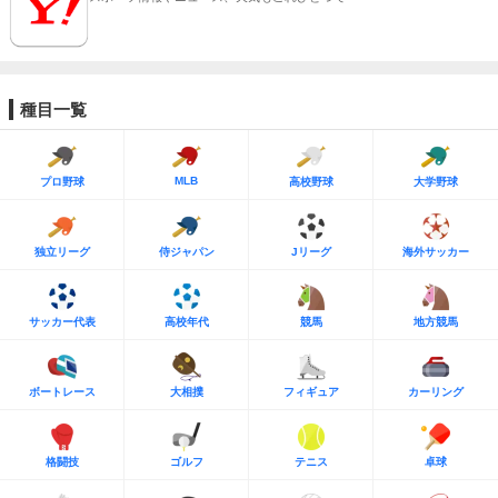
種目一覧
MLB
プロ野球
高校野球
大学野球
独立リーグ
侍ジャパン
Jリーグ
海外サッカー
サッカー代表
高校年代
競馬
地方競馬
ボートレース
大相撲
フィギュア
カーリング
格闘技
ゴルフ
テニス
卓球