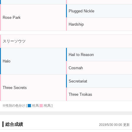
Plugged Nickle
Rose Park
Hardship
スリーソウツ
Hail to Reason
Halo
Cosmah
Secretariat
Three Secrets
Three Troikas
※性別の色分け [
:牡馬
:牝馬 ]
総合成績
2019/5/30 00:00