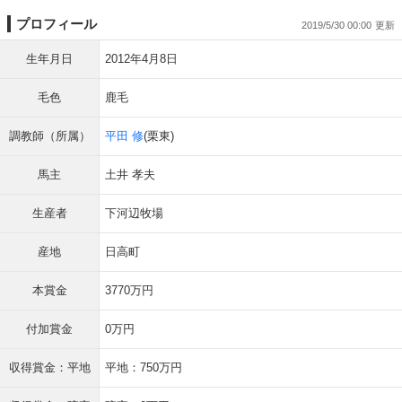
プロフィール
2019/5/30 00:00
生年月日
2012年4月8日
毛色
鹿毛
調教師（所属）
平田 修
(栗東)
馬主
土井 孝夫
生産者
下河辺牧場
産地
日高町
本賞金
3770万円
付加賞金
0万円
収得賞金：平地
平地：750万円