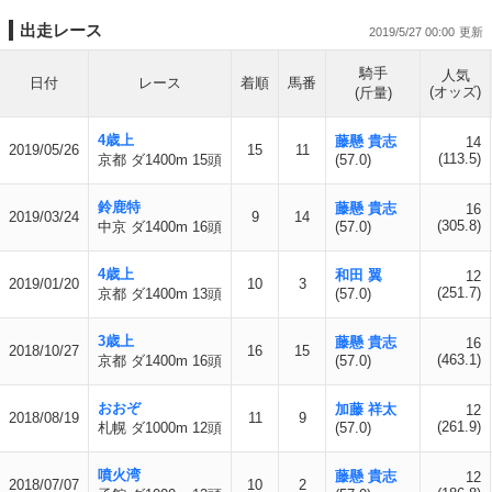
出走レース
2019/5/27 00:00
騎手
人気
日付
レース
着順
馬番
(オッズ)
(斤量)
4歳上
藤懸 貴志
14
2019/05/26
15
11
(113.5)
京都 ダ1400m 15頭
(57.0)
鈴鹿特
藤懸 貴志
16
2019/03/24
9
14
(305.8)
中京 ダ1400m 16頭
(57.0)
4歳上
和田 翼
12
2019/01/20
10
3
(251.7)
京都 ダ1400m 13頭
(57.0)
3歳上
藤懸 貴志
16
2018/10/27
16
15
(463.1)
京都 ダ1400m 16頭
(57.0)
おおぞ
加藤 祥太
12
2018/08/19
11
9
(261.9)
札幌 ダ1000m 12頭
(57.0)
噴火湾
藤懸 貴志
12
2018/07/07
10
2