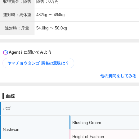
収得賞金：障害
障害：0万円
連対時：馬体重
482kg 〜 494kg
連対時：斤量
54.0kg 〜 56.0kg
Agent i に聞いてみよう
ヤマチョウタンゴ 馬名の意味は？
他の質問をしてみる
血統
バゴ
Blushing Groom
Nashwan
Height of Fashion