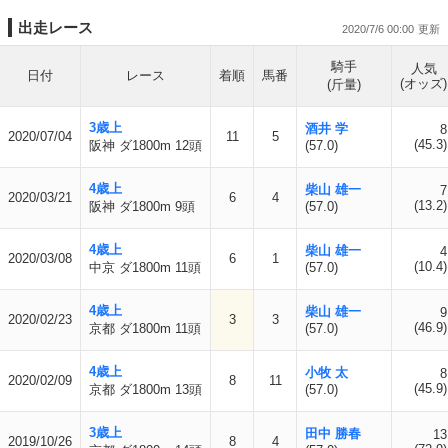
出走レース
2020/7/6 00:00
騎手
人気
日付
レース
着順
馬番
(オッズ)
(斤量)
3歳上
酒井 学
8
2020/07/04
11
5
(45.3)
阪神 ダ1800m 12頭
(57.0)
4歳上
柴山 雄一
7
2020/03/21
6
4
(13.2)
阪神 ダ1800m 9頭
(57.0)
4歳上
柴山 雄一
4
2020/03/08
6
1
(10.4)
中京 ダ1800m 11頭
(57.0)
4歳上
柴山 雄一
9
2020/02/23
3
3
(46.9)
京都 ダ1800m 11頭
(57.0)
4歳上
小牧 太
8
2020/02/09
8
11
(45.9)
京都 ダ1800m 13頭
(57.0)
3歳上
田中 勝春
13
2019/10/26
8
4