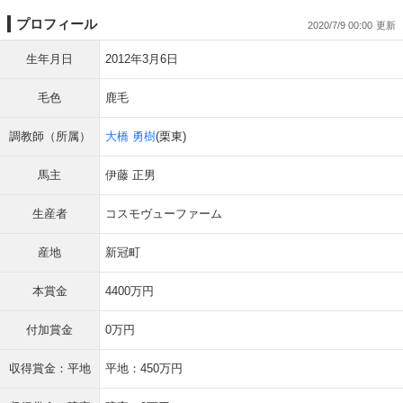
プロフィール
2020/7/9 00:00
生年月日
2012年3月6日
毛色
鹿毛
調教師（所属）
大橋 勇樹
(栗東)
馬主
伊藤 正男
生産者
コスモヴューファーム
産地
新冠町
本賞金
4400万円
付加賞金
0万円
収得賞金：平地
平地：450万円