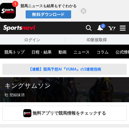
競馬ニュースも結果もすぐわかる
閉じる
スポーツナビ
検索
通知
i
ログイン
ID新規取得
競馬トップ
日程・結果
動画
ニュース
コラム
公式情
【連載】競馬予想AI『VUMA』の3連複指南
キングサムソン
牡 登録抹消
無料アプリで競馬情報をチェックする