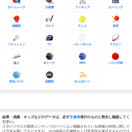
ボートレース
大相撲
フィギュア
カーリング
格闘技
ゴルフ
テニス
卓球
F1
バドミントン
バレーボール
ラグビー
NBA
陸上
Bリーグ
バスケ代表
学生バスケ
他競技
Doスポーツ
結果・成績・オッズなどのデータは、必ず
主催者
発行のものと照合し確認してく
ださい。
スポーツナビの競馬コンテンツのページ上に掲載されている情報の内容に関して
は万全を期しておりますが、その内容の正確性および安全性を保証するものでは