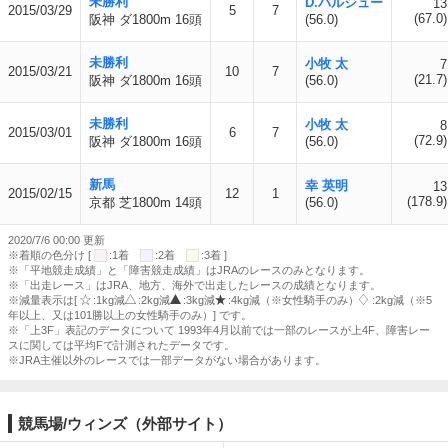
未勝利
D.バルジュー
13
2015/03/29
5
7
(67.0)
阪神 ダ1800m 16頭
(56.0)
未勝利
小牧 太
7
2015/03/21
10
7
(21.7)
阪神 ダ1800m 16頭
(56.0)
未勝利
小牧 太
8
2015/03/01
6
7
(72.9)
阪神 ダ1800m 16頭
(56.0)
新馬
幸 英明
13
2015/02/15
12
1
(178.9)
京都 芝1800m 14頭
(56.0)
2020/7/6 00:00 更新
※着順の色分け [
:1着
:2着
:3着 ]
※「平地競走成績」と「障害競走成績」はJRAのレースのみとなります。
※「出走レース」はJRA、地方、海外で出走したレースの成績となります。
※減量表示は[
:1kg減
:2kg減
:3kg減
:4kg減（※女性騎手のみ）
:2kg減（※5
年以上、又は101勝以上の女性騎手のみ）] です。
※「上3F」表記のデータについて 1993年4月以前では一部のレースが上4F、障害レー
スに関しては平均Fで計測されたデータです。
※JRA主催以外のレースでは一部データがない場合があります。
競馬場/ウィンズ（外部サイト）