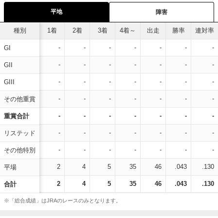
平地
障害
種別
1着
2着
3着
4着～
出走
勝率
連対率
-
-
-
-
-
-
-
GI
-
-
-
-
-
-
-
GII
-
-
-
-
-
-
-
GIII
-
-
-
-
-
-
-
その他重賞
-
-
-
-
-
-
-
重賞合計
-
-
-
-
-
-
-
リステッド
-
-
-
-
-
-
-
その他特別
2
4
5
35
46
.043
.130
平場
2
4
5
35
46
.043
.130
合計
※「総合成績」はJRAのレースのみとなります。