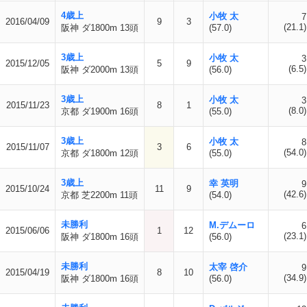
4歳上
小牧 太
7
2016/04/09
9
3
(21.1)
阪神 ダ1800m 13頭
(57.0)
3歳上
小牧 太
3
2015/12/05
5
9
(6.5)
阪神 ダ2000m 13頭
(56.0)
3歳上
小牧 太
3
2015/11/23
8
1
(8.0)
京都 ダ1900m 16頭
(55.0)
3歳上
小牧 太
8
2015/11/07
3
6
(54.0)
京都 ダ1800m 12頭
(55.0)
3歳上
幸 英明
9
2015/10/24
11
9
(42.6)
京都 芝2200m 11頭
(54.0)
未勝利
M.デムーロ
6
2015/06/06
1
12
(23.1)
阪神 ダ1800m 16頭
(56.0)
未勝利
太宰 啓介
9
2015/04/19
8
10
(34.9)
阪神 ダ1800m 16頭
(56.0)