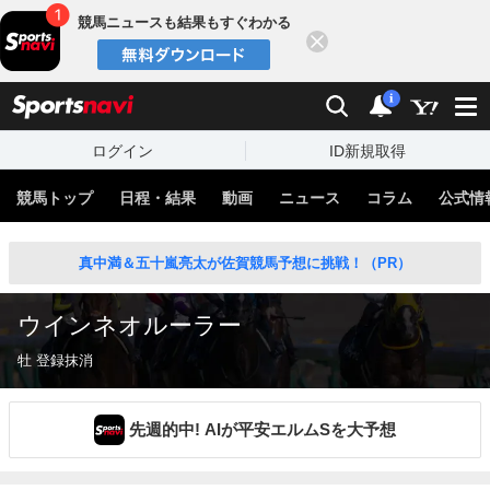
競馬ニュースも結果もすぐわかる
閉じる
スポーツナビ
検索
通知
i
ログイン
ID新規取得
競馬トップ
日程・結果
動画
ニュース
コラム
公式情
真中満＆五十嵐亮太が佐賀競馬予想に挑戦！（PR）
ウインネオルーラー
牡 登録抹消
先週的中! AIが平安エルムSを大予想