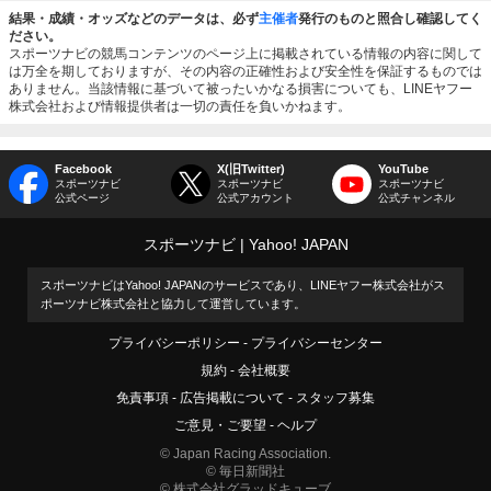
結果・成績・オッズなどのデータは、必ず
主催者
発行のものと照合し確認してく
ださい。
スポーツナビの競馬コンテンツのページ上に掲載されている情報の内容に関して
は万全を期しておりますが、その内容の正確性および安全性を保証するものでは
ありません。当該情報に基づいて被ったいかなる損害についても、LINEヤフー
株式会社および情報提供者は一切の責任を負いかねます。
Facebook
X(旧Twitter)
YouTube
スポーツナビ
スポーツナビ
スポーツナビ
公式ページ
公式アカウント
公式チャンネル
スポーツナビ
Yahoo! JAPAN
スポーツナビはYahoo! JAPANのサービスであり、LINEヤフー株式会社がス
ポーツナビ株式会社と協力して運営しています。
プライバシーポリシー
プライバシーセンター
規約
会社概要
免責事項
広告掲載について
スタッフ募集
ご意見・ご要望
ヘルプ
© Japan Racing Association.
© 毎日新聞社
© 株式会社グラッドキューブ