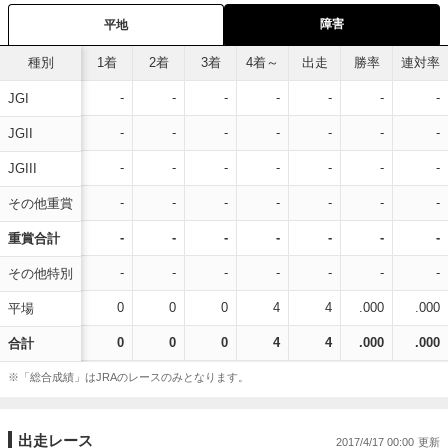
障害
平地
種別
1着
2着
3着
4着～
出走
勝率
連対率
-
-
-
-
-
-
-
JGI
-
-
-
-
-
-
-
JGII
-
-
-
-
-
-
-
JGIII
-
-
-
-
-
-
-
その他重賞
-
-
-
-
-
-
-
重賞合計
-
-
-
-
-
-
-
その他特別
0
0
0
4
4
.000
.000
平場
0
0
0
4
4
.000
.000
合計
※「総合成績」はJRAのレースのみとなります。
出走レース
2017/4/17 00:00