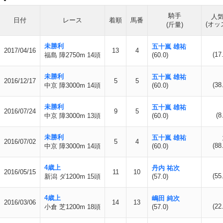
騎手
人
日付
レース
着順
馬番
(オッ
(斤量)
未勝利
五十嵐 雄祐
2017/04/16
13
4
(17
福島 障2750m 14頭
(60.0)
未勝利
五十嵐 雄祐
2016/12/17
5
5
(38
中京 障3000m 14頭
(60.0)
未勝利
五十嵐 雄祐
2016/07/24
9
5
(8
中京 障3000m 13頭
(60.0)
未勝利
五十嵐 雄祐
2016/07/02
5
4
(88
中京 障3000m 14頭
(60.0)
4歳上
丹内 祐次
2016/05/15
11
10
(55
新潟 ダ1200m 15頭
(57.0)
4歳上
嶋田 純次
2016/03/06
14
13
(22
小倉 芝1200m 18頭
(57.0)