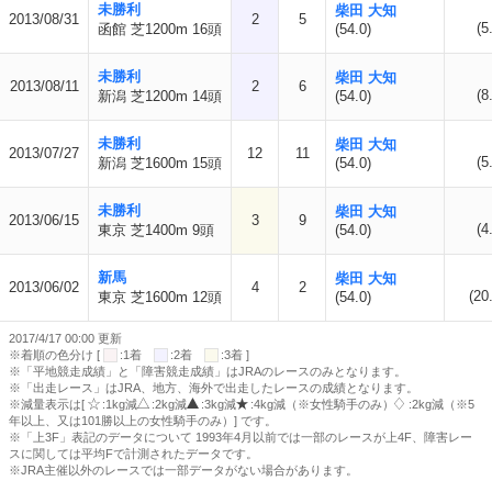
未勝利
柴田 大知
2013/08/31
2
5
(5
函館 芝1200m 16頭
(54.0)
未勝利
柴田 大知
2013/08/11
2
6
(8
新潟 芝1200m 14頭
(54.0)
未勝利
柴田 大知
2013/07/27
12
11
(5
新潟 芝1600m 15頭
(54.0)
未勝利
柴田 大知
2013/06/15
3
9
(4
東京 芝1400m 9頭
(54.0)
新馬
柴田 大知
2013/06/02
4
2
(20
東京 芝1600m 12頭
(54.0)
2017/4/17 00:00 更新
※着順の色分け [
:1着
:2着
:3着 ]
※「平地競走成績」と「障害競走成績」はJRAのレースのみとなります。
※「出走レース」はJRA、地方、海外で出走したレースの成績となります。
※減量表示は[
:1kg減
:2kg減
:3kg減
:4kg減（※女性騎手のみ）
:2kg減（※5
年以上、又は101勝以上の女性騎手のみ）] です。
※「上3F」表記のデータについて 1993年4月以前では一部のレースが上4F、障害レー
スに関しては平均Fで計測されたデータです。
※JRA主催以外のレースでは一部データがない場合があります。