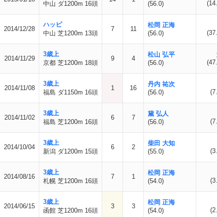
(14
中山 ダ1200m 16頭
(56.0)
ハッピ
松岡 正海
2014/12/28
7
11
(37
中山 芝1200m 13頭
(56.0)
3歳上
松山 弘平
2014/11/29
9
4
(47
京都 芝1200m 18頭
(56.0)
3歳上
丹内 祐次
2014/11/08
1
16
(7
福島 ダ1150m 16頭
(56.0)
3歳上
黛 弘人
2014/11/02
6
7
(7
福島 芝1200m 16頭
(56.0)
3歳上
柴田 大知
2014/10/04
6
2
(3
新潟 ダ1200m 15頭
(55.0)
3歳上
松岡 正海
2014/08/16
7
1
(3
札幌 芝1200m 16頭
(54.0)
3歳上
松岡 正海
2014/06/15
3
3
(2
函館 芝1200m 16頭
(54.0)