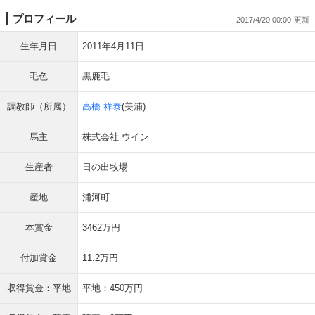
プロフィール
2017/4/20 00:00
生年月日
2011年4月11日
毛色
黒鹿毛
調教師（所属）
高橋 祥泰
(美浦)
馬主
株式会社 ウイン
生産者
日の出牧場
産地
浦河町
本賞金
3462万円
付加賞金
11.2万円
収得賞金：平地
平地：450万円