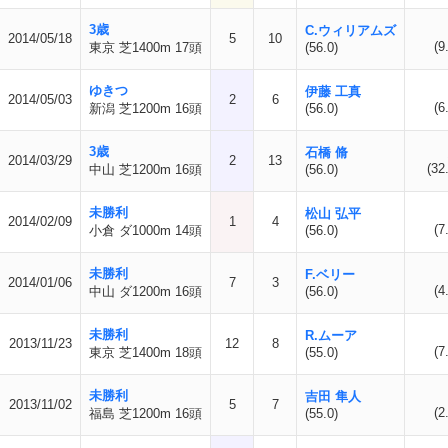
3歳
C.ウィリアムズ
2014/05/18
5
10
(9
東京 芝1400m 17頭
(56.0)
ゆきつ
伊藤 工真
2014/05/03
2
6
(6
新潟 芝1200m 16頭
(56.0)
3歳
石橋 脩
2014/03/29
2
13
(32
中山 芝1200m 16頭
(56.0)
未勝利
松山 弘平
2014/02/09
1
4
(7
小倉 ダ1000m 14頭
(56.0)
未勝利
F.ベリー
2014/01/06
7
3
(4
中山 ダ1200m 16頭
(56.0)
未勝利
R.ムーア
2013/11/23
12
8
(7
東京 芝1400m 18頭
(55.0)
未勝利
吉田 隼人
2013/11/02
5
7
(2
福島 芝1200m 16頭
(55.0)