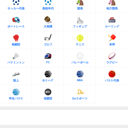
サッカー代表
高校年代
競馬
地方競馬
ボートレース
大相撲
フィギュア
カーリング
格闘技
ゴルフ
テニス
卓球
F1
バドミントン
バレーボール
ラグビー
NBA
陸上
Bリーグ
バスケ代表
学生バスケ
他競技
Doスポーツ