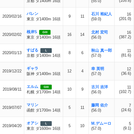
(105.8)
京都 ダ1400m 16頭
(55.0)
バレン
石川 裕紀人
16
2020/02/16
9
11
(201.0)
東京 ダ1400m 16頭
(59.0)
根岸S
北村 宏司
16
GIII
2020/02/02
16
14
(387.2)
東京 ダ1400m 16頭
(56.0)
すばる
秋山 真一郎
11
L
2020/01/13
8
6
(81.6)
京都 ダ1400m 14頭
(57.0)
ギャラ
幸 英明
12
2019/12/22
12
4
(36.6)
阪神 ダ1400m 16頭
(57.0)
エルム
古川 吉洋
11
GIII
2019/08/11
10
9
(102.7)
札幌 ダ1700m 14頭
(56.0)
マリン
藤岡 佑介
7
2019/07/07
5
11
(24.6)
函館 ダ1700m 14頭
(56.0)
オアシ
M.デムーロ
5
L
2019/04/20
5
10
(9.1)
東京 ダ1600m 16頭
(57.0)