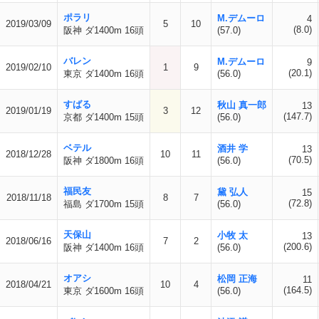
ポラリ
M.デムーロ
4
2019/03/09
5
10
(8.0)
阪神 ダ1400m 16頭
(57.0)
バレン
M.デムーロ
9
2019/02/10
1
9
(20.1)
東京 ダ1400m 16頭
(56.0)
すばる
秋山 真一郎
13
2019/01/19
3
12
(147.7)
京都 ダ1400m 15頭
(56.0)
ベテル
酒井 学
13
2018/12/28
10
11
(70.5)
阪神 ダ1800m 16頭
(56.0)
福民友
黛 弘人
15
2018/11/18
8
7
(72.8)
福島 ダ1700m 15頭
(56.0)
天保山
小牧 太
13
2018/06/16
7
2
(200.6)
阪神 ダ1400m 16頭
(56.0)
オアシ
松岡 正海
11
2018/04/21
10
4
(164.5)
東京 ダ1600m 16頭
(56.0)