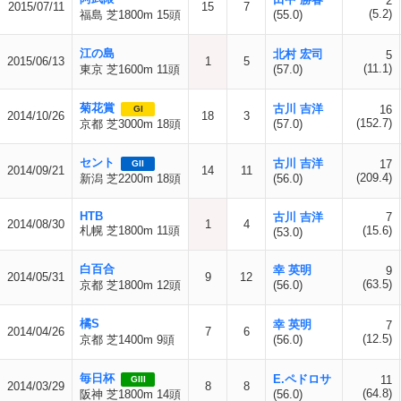
2
2015/07/11
15
7
(5.2)
福島 芝1800m 15頭
(55.0)
江の島
北村 宏司
5
2015/06/13
1
5
(11.1)
東京 芝1600m 11頭
(57.0)
菊花賞
古川 吉洋
16
GI
2014/10/26
18
3
(152.7)
京都 芝3000m 18頭
(57.0)
セント
古川 吉洋
17
GII
2014/09/21
14
11
(209.4)
新潟 芝2200m 18頭
(56.0)
HTB
古川 吉洋
7
2014/08/30
1
4
札幌 芝1800m 11頭
(15.6)
(53.0)
白百合
幸 英明
9
2014/05/31
9
12
(63.5)
京都 芝1800m 12頭
(56.0)
橘S
幸 英明
7
2014/04/26
7
6
(12.5)
京都 芝1400m 9頭
(56.0)
毎日杯
E.ペドロサ
11
GIII
2014/03/29
8
8
(64.8)
阪神 芝1800m 14頭
(56.0)