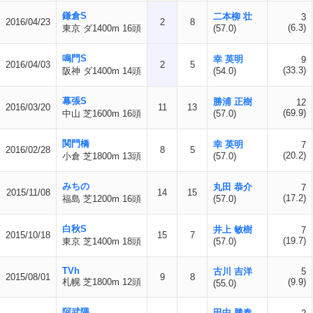
鎌倉S
二本柳 壮
3
2016/04/23
2
8
(6.3)
東京 ダ1400m 16頭
(57.0)
鳴門S
幸 英明
9
2016/04/03
2
5
(33.3)
阪神 ダ1400m 14頭
(54.0)
幕張S
勝浦 正樹
12
2016/03/20
11
13
(69.9)
中山 芝1600m 16頭
(57.0)
関門橋
幸 英明
7
2016/02/28
8
5
(20.2)
小倉 芝1800m 13頭
(57.0)
みちの
丸田 恭介
7
2015/11/08
14
15
(17.2)
福島 芝1200m 16頭
(57.0)
白秋S
井上 敏樹
7
2015/10/18
15
7
(19.7)
東京 芝1400m 18頭
(57.0)
TVh
古川 吉洋
5
2015/08/01
9
8
札幌 芝1800m 12頭
(9.9)
(55.0)
阿武隈
田中 勝春