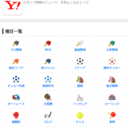
スポーツ情報やニュース、天気もこれひとつで
種目一覧
MLB
プロ野球
高校野球
大学野球
独立リーグ
侍ジャパン
Jリーグ
海外サッカー
サッカー代表
高校年代
競馬
地方競馬
ボートレース
大相撲
フィギュア
カーリング
格闘技
ゴルフ
テニス
卓球