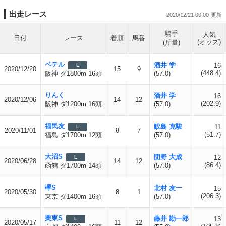
出走レース
2020/12/21 00:00
騎手
人気
日付
レース
着順
馬番
(オッズ)
(斤量)
ベテル
酒井 学
16
L
2020/12/20
15
9
(448.4)
阪神 ダ1800m 16頭
(57.0)
りんく
酒井 学
16
2020/12/06
14
12
(202.9)
阪神 ダ1200m 16頭
(57.0)
福民友
鮫島 克駿
11
L
2020/11/01
8
7
(51.7)
福島 ダ1700m 12頭
(57.0)
大沼S
団野 大成
12
L
2020/06/28
14
12
(86.4)
函館 ダ1700m 14頭
(57.0)
欅S
北村 友一
15
2020/05/30
8
1
(206.3)
東京 ダ1400m 16頭
(57.0)
栗東S
藤井 勘一郎
13
L
2020/05/17
11
12