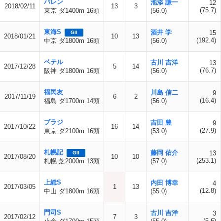
バレン
池添 謙一
12
2018/02/11
13
3
(75.7)
東京 ダ1400m 16頭
(56.0)
東海S
酒井 学
15
GII
2018/01/21
10
13
(192.4)
中京 ダ1800m 16頭
(56.0)
ベテル
古川 吉洋
13
2017/12/28
5
14
(76.7)
阪神 ダ1800m 16頭
(56.0)
福民友
川島 信二
9
2017/11/19
6
2
(16.4)
福島 ダ1700m 14頭
(56.0)
ブラジ
吉田 豊
9
2017/10/22
16
14
(27.9)
東京 ダ2100m 16頭
(53.0)
札幌記
藤岡 佑介
13
GII
2017/08/20
10
10
(253.1)
札幌 芝2000m 13頭
(57.0)
上総S
内田 博幸
4
2017/03/05
1
13
(12.8)
中山 ダ1800m 16頭
(55.0)
門司S
古川 吉洋
3
2017/02/12
7
3
(5.6)