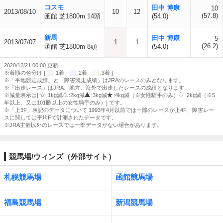
コスモ
田中 博康
10
2013/08/10
10
12
(57.8)
函館 芝1800m 14頭
(54.0)
新馬
田中 博康
5
2013/07/07
1
1
(26.2)
函館 芝1800m 8頭
(54.0)
2020/12/21 00:00 更新
※着順の色分け [
:1着
:2着
:3着 ]
※「平地競走成績」と「障害競走成績」はJRAのレースのみとなります。
※「出走レース」はJRA、地方、海外で出走したレースの成績となります。
※減量表示は[
:1kg減
:2kg減
:3kg減
:4kg減（※女性騎手のみ）
:2kg減（※5
年以上、又は101勝以上の女性騎手のみ）] です。
※「上3F」表記のデータについて 1993年4月以前では一部のレースが上4F、障害レー
スに関しては平均Fで計測されたデータです。
※JRA主催以外のレースでは一部データがない場合があります。
競馬場/ウィンズ（外部サイト）
札幌競馬場
函館競馬場
福島競馬場
新潟競馬場