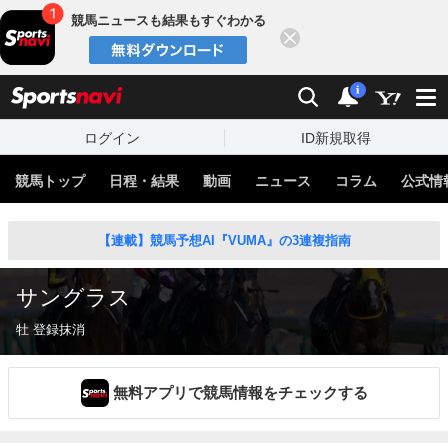
競馬ニュースも結果もすぐわかる
閉じる
スポーツナビ
検索
通知
i
ログイン
ID新規取得
競馬トップ
日程・結果
動画
ニュース
コラム
公式情
【連載】競馬予想AI『VUMA』の3連複指南
サングラス
牡 登録抹消
無料アプリで競馬情報をチェックする