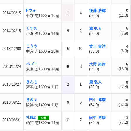
Fウォ
後藤 浩輝
5
2014/03/15
1
4
(11.3)
中京 芝1600m 16頭
(56.0)
くすの
黛 弘人
5
2014/02/15
9
2
(7.9)
小倉 ダ1700m 14頭
(56.0)
こうや
古川 吉洋
4
2013/12/08
5
10
(8.3)
中京 芝1600m 10頭
(55.0)
ベゴニ
大野 拓弥
6
2013/11/24
9
8
(16.9)
東京 芝1600m 18頭
(55.0)
きんも
黛 弘人
8
2013/10/27
2
1
(27.4)
新潟 芝1600m 11頭
(55.0)
ききょ
田中 博康
10
2013/09/21
9
8
(67.0)
阪神 芝1400m 11頭
(54.0)
札幌2
田中 博康
13
GIII
2013/08/31
11
7
(77.2)
函館 芝1800m 14頭
(54.0)