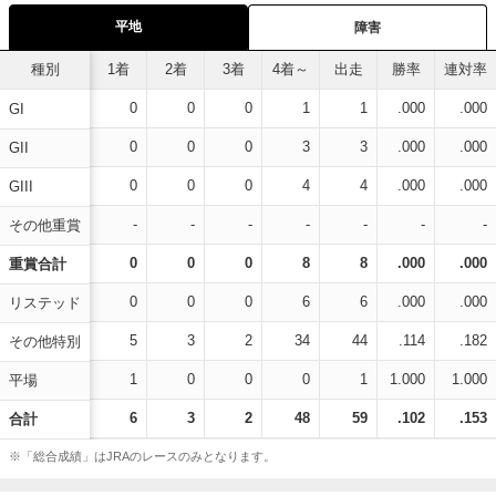
平地
障害
種別
1着
2着
3着
4着～
出走
勝率
連対率
0
0
0
1
1
.000
.000
GI
0
0
0
3
3
.000
.000
GII
0
0
0
4
4
.000
.000
GIII
-
-
-
-
-
-
-
その他重賞
0
0
0
8
8
.000
.000
重賞合計
0
0
0
6
6
.000
.000
リステッド
5
3
2
34
44
.114
.182
その他特別
1
0
0
0
1
1.000
1.000
平場
6
3
2
48
59
.102
.153
合計
※「総合成績」はJRAのレースのみとなります。