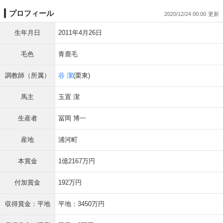
プロフィール
2020/12/24 00:00
生年月日
2011年4月26日
毛色
青鹿毛
調教師（所属）
谷 潔
(栗東)
馬主
玉置 潔
生産者
冨岡 博一
産地
浦河町
本賞金
1億2167万円
付加賞金
192万円
収得賞金：平地
平地：3450万円