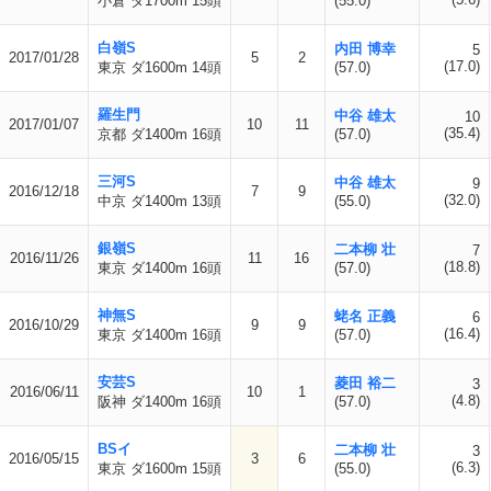
小倉 ダ1700m 15頭
(55.0)
白嶺S
内田 博幸
5
2017/01/28
5
2
(17.0)
東京 ダ1600m 14頭
(57.0)
羅生門
中谷 雄太
10
2017/01/07
10
11
(35.4)
京都 ダ1400m 16頭
(57.0)
三河S
中谷 雄太
9
2016/12/18
7
9
(32.0)
中京 ダ1400m 13頭
(55.0)
銀嶺S
二本柳 壮
7
2016/11/26
11
16
(18.8)
東京 ダ1400m 16頭
(57.0)
神無S
蛯名 正義
6
2016/10/29
9
9
(16.4)
東京 ダ1400m 16頭
(57.0)
安芸S
菱田 裕二
3
2016/06/11
10
1
(4.8)
阪神 ダ1400m 16頭
(57.0)
BSイ
二本柳 壮
3
2016/05/15
3
6
(6.3)
東京 ダ1600m 15頭
(55.0)