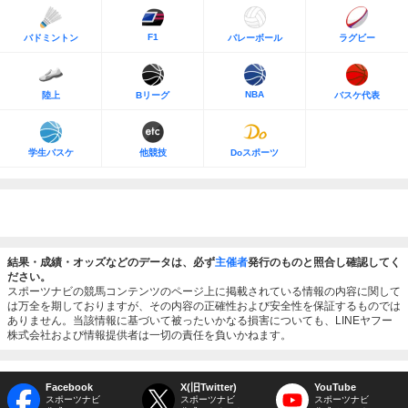
F1
バドミントン
バレーボール
ラグビー
NBA
陸上
Bリーグ
バスケ代表
学生バスケ
他競技
Doスポーツ
結果・成績・オッズなどのデータは、必ず
主催者
発行のものと照合し確認してく
ださい。
スポーツナビの競馬コンテンツのページ上に掲載されている情報の内容に関して
は万全を期しておりますが、その内容の正確性および安全性を保証するものでは
ありません。当該情報に基づいて被ったいかなる損害についても、LINEヤフー
株式会社および情報提供者は一切の責任を負いかねます。
Facebook
X(旧Twitter)
YouTube
スポーツナビ
スポーツナビ
スポーツナビ