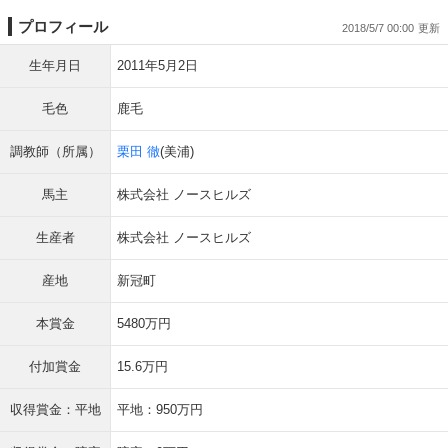
プロフィール
2018/5/7 00:00
生年月日
2011年5月2日
毛色
鹿毛
調教師（所属）
栗田 徹
(美浦)
馬主
株式会社 ノースヒルズ
生産者
株式会社 ノースヒルズ
産地
新冠町
本賞金
5480万円
付加賞金
15.6万円
収得賞金：平地
平地：950万円