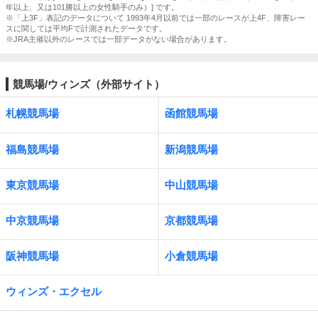
年以上、又は101勝以上の女性騎手のみ）] です。
※「上3F」表記のデータについて 1993年4月以前では一部のレースが上4F、障害レー
スに関しては平均Fで計測されたデータです。
※JRA主催以外のレースでは一部データがない場合があります。
競馬場/ウィンズ（外部サイト）
札幌競馬場
函館競馬場
福島競馬場
新潟競馬場
東京競馬場
中山競馬場
中京競馬場
京都競馬場
阪神競馬場
小倉競馬場
ウィンズ・エクセル