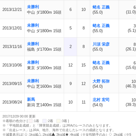
未勝利
蛯名 正義
6
2013/12/21
6
10
(11.0)
中山 ダ1800m 16頭
(55.0)
未勝利
蛯名 正義
3
2013/12/01
5
8
(5.1)
中山 ダ1800m 15頭
(55.0)
未勝利
川須 栄彦
8
2013/11/16
2
8
(26.1)
福島 ダ1700m 15頭
(55.0)
未勝利
蛯名 正義
6
2013/10/06
12
15
(15.6)
東京 ダ1600m 16頭
(55.0)
未勝利
大野 拓弥
10
2013/09/15
9
12
(46.3)
中山 芝1600m 16頭
(54.0)
新馬
北村 宏司
10
2013/08/24
10
11
(39.3)
新潟 芝1400m 15頭
(54.0)
2017/12/29 00:00 更新
※着順の色分け [
:1着
:2着
:3着 ]
※「平地競走成績」と「障害競走成績」はJRAのレースのみとなります。
※「出走レース」はJRA、地方、海外で出走したレースの成績となります。
※減量表示は[
:1kg減
:2kg減
:3kg減
:4kg減（※女性騎手のみ）
:2kg減（※5