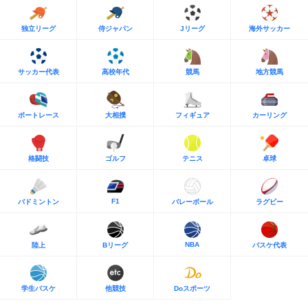
独立リーグ
侍ジャパン
Jリーグ
海外サッカー
サッカー代表
高校年代
競馬
地方競馬
ボートレース
大相撲
フィギュア
カーリング
格闘技
ゴルフ
テニス
卓球
F1
バドミントン
バレーボール
ラグビー
NBA
陸上
Bリーグ
バスケ代表
学生バスケ
他競技
Doスポーツ