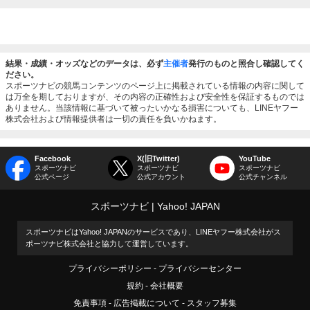
結果・成績・オッズなどのデータは、必ず
主催者
発行のものと照合し確認してく
ださい。
スポーツナビの競馬コンテンツのページ上に掲載されている情報の内容に関して
は万全を期しておりますが、その内容の正確性および安全性を保証するものでは
ありません。当該情報に基づいて被ったいかなる損害についても、LINEヤフー
株式会社および情報提供者は一切の責任を負いかねます。
Facebook
X(旧Twitter)
YouTube
スポーツナビ
スポーツナビ
スポーツナビ
公式ページ
公式アカウント
公式チャンネル
スポーツナビ
Yahoo! JAPAN
スポーツナビはYahoo! JAPANのサービスであり、LINEヤフー株式会社がス
ポーツナビ株式会社と協力して運営しています。
プライバシーポリシー
プライバシーセンター
規約
会社概要
免責事項
広告掲載について
スタッフ募集