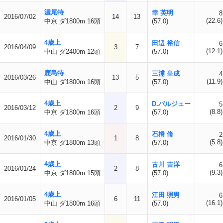
濃尾特
幸 英明
8
2016/07/02
14
13
(22.6)
中京 ダ1800m 16頭
(57.0)
4歳上
田辺 裕信
6
2016/04/09
3
7
(12.1)
中山 ダ2400m 12頭
(57.0)
鹿島特
三浦 皇成
4
2016/03/26
13
5
(11.9)
中山 ダ1800m 16頭
(57.0)
4歳上
D.バルジュー
5
2016/03/12
2
9
(8.8)
中京 ダ1800m 16頭
(57.0)
4歳上
石橋 脩
2
2016/01/30
1
8
(5.8)
中京 ダ1800m 13頭
(57.0)
4歳上
古川 吉洋
6
2016/01/24
2
8
(9.3)
中京 ダ1800m 15頭
(57.0)
4歳上
江田 照男
6
2016/01/05
6
11
(16.1)
中山 ダ1800m 16頭
(57.0)