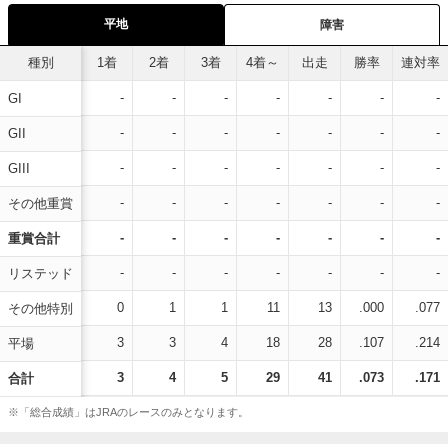
平地
障害
種別
1着
2着
3着
4着～
出走
勝率
連対率
-
-
-
-
-
-
-
GI
-
-
-
-
-
-
-
GII
-
-
-
-
-
-
-
GIII
-
-
-
-
-
-
-
その他重賞
-
-
-
-
-
-
-
重賞合計
-
-
-
-
-
-
-
リステッド
0
1
1
11
13
.000
.077
その他特別
3
3
4
18
28
.107
.214
平場
3
4
5
29
41
.073
.171
合計
※「総合成績」はJRAのレースのみとなります。