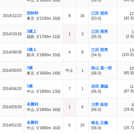
中山 ダ1800m 16頭
(56.0)
深秋特
江田 照男
12
2014/11/23
8
16
(42.8)
東京 ダ2100m 16頭
(53.0)
3歳上
江田 照男
1
2014/10/19
1
3
(2.6)
福島 ダ1700m 11頭
(55.0)
3歳上
江田 照男
13
2014/09/28
4
8
(115.6)
新潟 ダ1800m 15頭
(54.0)
3歳
秋山 真一郎
10
2014/05/03
中止
1
(65.8)
東京 ダ1600m 14頭
(56.0)
3歳
岩田 康誠
11
2014/04/20
7
1
(87.9)
中山 ダ1800m 13頭
(56.0)
未勝利
大野 拓弥
6
2014/03/29
1
6
(19.4)
中山 ダ1800m 16頭
(56.0)
未勝利
蛯名 正義
7
2014/01/25
6
10
(16.7)
中山 ダ1800m 16頭
(56.0)