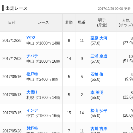
出走レース
2017/12/29 00:00
騎手
人気
日付
レース
着順
馬番
(オッズ)
(斤量)
Y中2
栗原 大河
8
2017/12/28
9
11
(27.9)
中山 ダ1800m 14頭
(57.0)
チバテ
三浦 皇成
10
2017/12/03
14
9
(51.5)
中山 ダ1800m 16頭
(57.0)
松戸特
石橋 脩
4
2017/09/16
5
5
(9.9)
中山 ダ2400m 9頭
(55.0)
大雪H
幸 英明
8
2017/08/13
5
2
(22.6)
札幌 ダ1700m 14頭
(55.0)
インデ
松山 弘平
9
2017/07/15
15
14
(28.0)
中京 ダ1800m 16頭
(55.0)
與杼特
古川 吉洋
8
2017/05/28
7
11