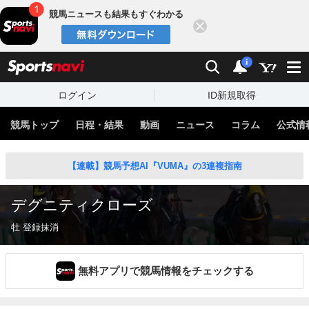
競馬ニュースも結果もすぐわかる
閉じる
スポーツナビ
検索
通知
i
ログイン
ID新規取得
競馬トップ
日程・結果
動画
ニュース
コラム
公式情
【連載】競馬予想AI『VUMA』の3連複指南
デグニティクローズ
牡 登録抹消
無料アプリで競馬情報をチェックする