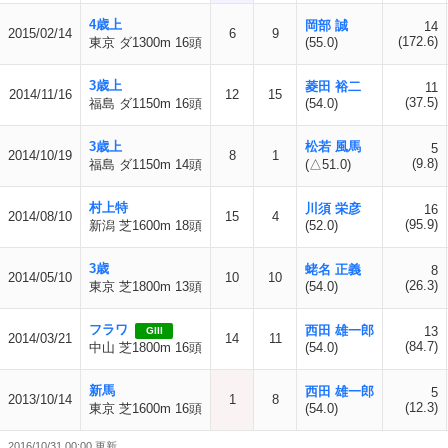
4歳上
岡部 誠
14
2015/02/14
6
9
(172.6)
東京 ダ1300m 16頭
(55.0)
3歳上
菱田 裕二
11
2014/11/16
12
15
(37.5)
福島 ダ1150m 16頭
(54.0)
3歳上
松若 風馬
5
2014/10/19
8
1
(9.8)
福島 ダ1150m 14頭
(△51.0)
村上特
川須 栄彦
16
2014/08/10
15
4
(95.9)
新潟 芝1600m 18頭
(52.0)
3歳
蛯名 正義
8
2014/05/10
10
10
(26.3)
東京 芝1800m 13頭
(54.0)
フラワ
西田 雄一郎
13
GIII
2014/03/21
14
11
(84.7)
中山 芝1800m 16頭
(54.0)
新馬
西田 雄一郎
5
2013/10/14
1
8
(12.3)
東京 芝1600m 16頭
(54.0)
2016/10/31 00:00 更新