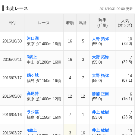
出走レース
2016/10/31 00:00
騎手
人気
日付
レース
着順
馬番
(オッズ)
(斤量)
河口湖
大野 拓弥
10
2016/10/30
16
5
(73.0)
東京 ダ1400m 16頭
(55.0)
3歳上
大野 拓弥
7
2016/09/11
16
3
(32.8)
中山 ダ1200m 16頭
(55.0)
鶴ヶ城
大野 拓弥
14
2016/07/17
4
7
(87.1)
福島 ダ1150m 16頭
(55.0)
高尾特
勝浦 正樹
6
2016/05/07
12
12
(15.1)
東京 芝1400m 12頭
(55.0)
ラジ福
井上 敏樹
7
2016/04/16
7
1
(23.9)
福島 ダ1150m 16頭
(53.0)
4歳上
井上 敏樹
13
2016/03/27
3
16