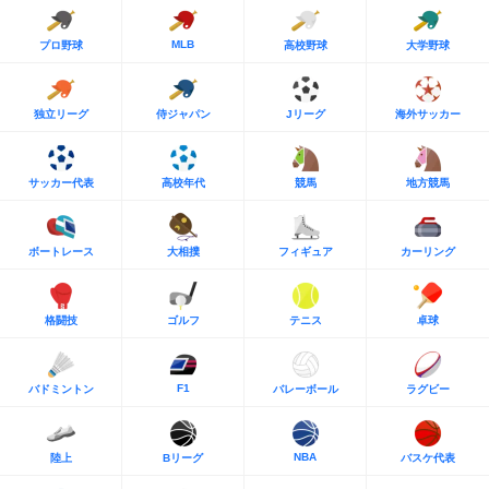
MLB
プロ野球
高校野球
大学野球
独立リーグ
侍ジャパン
Jリーグ
海外サッカー
サッカー代表
高校年代
競馬
地方競馬
ボートレース
大相撲
フィギュア
カーリング
格闘技
ゴルフ
テニス
卓球
F1
バドミントン
バレーボール
ラグビー
NBA
陸上
Bリーグ
バスケ代表