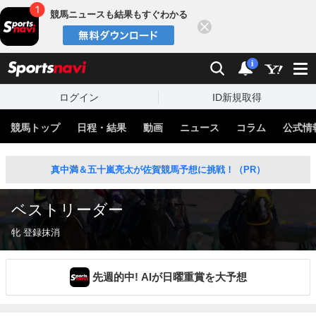
競馬ニュースも結果もすぐわかる
閉じる
スポーツナビ
検索
通知
i
ログイン
ID新規取得
競馬トップ
日程・結果
動画
ニュース
コラム
公式情
真中満＆五十嵐亮太が佐賀競馬予想に挑戦！（PR）
ベストリーダー
牝 登録抹消
先週的中! AIが日曜重賞を大予想