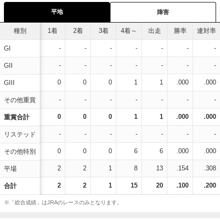
平地
障害
種別
1着
2着
3着
4着～
出走
勝率
連対率
-
-
-
-
-
-
-
GI
-
-
-
-
-
-
-
GII
0
0
0
1
1
.000
.000
GIII
-
-
-
-
-
-
-
その他重賞
0
0
0
1
1
.000
.000
重賞合計
-
-
-
-
-
-
-
リステッド
0
0
0
6
6
.000
.000
その他特別
2
2
1
8
13
.154
.308
平場
2
2
1
15
20
.100
.200
合計
※「総合成績」はJRAのレースのみとなります。