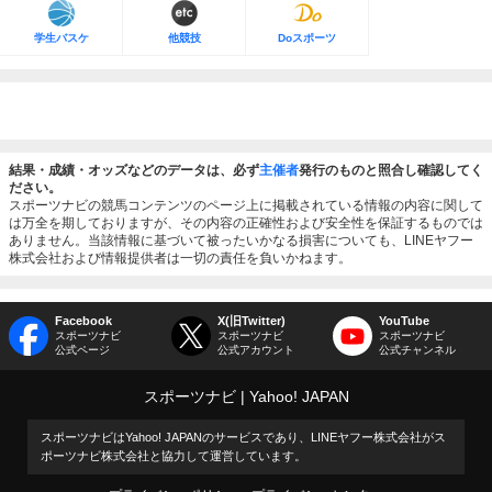
学生バスケ
他競技
Doスポーツ
結果・成績・オッズなどのデータは、必ず
主催者
発行のものと照合し確認してく
ださい。
スポーツナビの競馬コンテンツのページ上に掲載されている情報の内容に関して
は万全を期しておりますが、その内容の正確性および安全性を保証するものでは
ありません。当該情報に基づいて被ったいかなる損害についても、LINEヤフー
株式会社および情報提供者は一切の責任を負いかねます。
Facebook
X(旧Twitter)
YouTube
スポーツナビ
スポーツナビ
スポーツナビ
公式ページ
公式アカウント
公式チャンネル
スポーツナビ
Yahoo! JAPAN
スポーツナビはYahoo! JAPANのサービスであり、LINEヤフー株式会社がス
ポーツナビ株式会社と協力して運営しています。