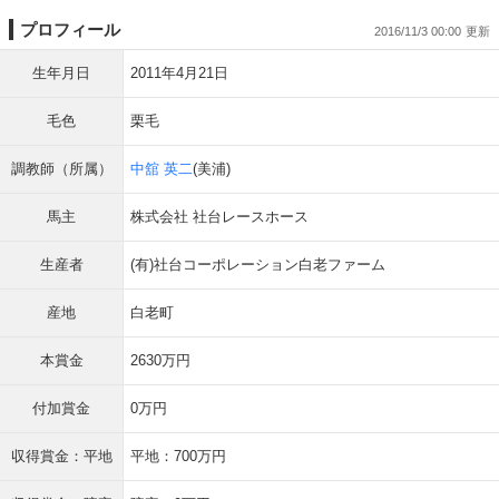
プロフィール
2016/11/3 00:00
生年月日
2011年4月21日
毛色
栗毛
調教師（所属）
中舘 英二
(美浦)
馬主
株式会社 社台レースホース
生産者
(有)社台コーポレーション白老ファーム
産地
白老町
本賞金
2630万円
付加賞金
0万円
収得賞金：平地
平地：700万円