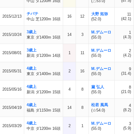
(87.5)
中山 ダ1200m 16頭
(△53.0)
チバテ
大野 拓弥
11
2015/12/13
16
12
(42.1)
中山 芝1200m 16頭
(52.0)
3歳上
M.デムーロ
1
2015/10/24
14
3
(4.3)
東京 ダ1400m 16頭
(55.0)
3歳上
M.デムーロ
2
2015/08/01
1
11
(4.2)
新潟 ダ1200m 14頭
(55.0)
4歳上
M.デムーロ
9
2015/05/31
2
16
(31.4)
東京 ダ1400m 16頭
(55.0)
4歳上
黛 弘人
8
2015/05/16
4
8
(21.0)
新潟 ダ1200m 15頭
(55.0)
4歳上
松若 風馬
4
2015/04/19
14
8
(8.2)
福島 ダ1150m 15頭
(☆54.0)
4歳上
M.デムーロ
3
2015/03/29
2
1
(5.9)
中京 ダ1200m 16頭
(55.0)