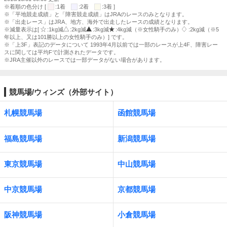
※着順の色分け [
:1着
:2着
:3着 ]
※「平地競走成績」と「障害競走成績」はJRAのレースのみとなります。
※「出走レース」はJRA、地方、海外で出走したレースの成績となります。
※減量表示は[
:1kg減
:2kg減
:3kg減
:4kg減（※女性騎手のみ）
:2kg減（※5
年以上、又は101勝以上の女性騎手のみ）] です。
※「上3F」表記のデータについて 1993年4月以前では一部のレースが上4F、障害レー
スに関しては平均Fで計測されたデータです。
※JRA主催以外のレースでは一部データがない場合があります。
競馬場/ウィンズ（外部サイト）
札幌競馬場
函館競馬場
福島競馬場
新潟競馬場
東京競馬場
中山競馬場
中京競馬場
京都競馬場
阪神競馬場
小倉競馬場