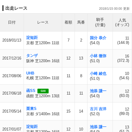
出走レース
2018/1/15 00:00
騎手
人気
日付
レース
着順
馬番
(オッズ)
(斤量)
淀短距
国分 恭介
11
2018/01/13
7
2
(144.9)
京都 芝1200m 11頭
(54.0)
タンザ
小林 徹弥
16
2017/12/16
12
13
(372.3)
阪神 芝1200m 16頭
(51.0)
UHB
小崎 綾也
10
2017/08/06
11
8
札幌 芝1200m 11頭
(54.6)
(51.0)
函SS
池添 謙一
12
GIII
2017/06/18
11
11
(83.0)
函館 芝1200m 13頭
(54.0)
栗東S
古川 吉洋
12
2017/05/14
15
14
(89.0)
京都 ダ1400m 16頭
(52.0)
淀短距
池添 謙一
13
2017/01/07
12
10
(51.7)
京都 芝1200m 16頭
(54.0)