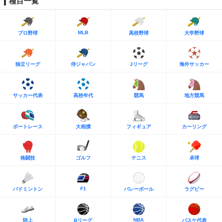
種目一覧
MLB
プロ野球
高校野球
大学野球
独立リーグ
侍ジャパン
Jリーグ
海外サッカー
サッカー代表
高校年代
競馬
地方競馬
ボートレース
大相撲
フィギュア
カーリング
格闘技
ゴルフ
テニス
卓球
F1
バドミントン
バレーボール
ラグビー
NBA
陸上
Bリーグ
バスケ代表