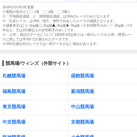
2018/1/15 00:00 更新
※着順の色分け [
:1着
:2着
:3着 ]
※「平地競走成績」と「障害競走成績」はJRAのレースのみとなります。
※「出走レース」はJRA、地方、海外で出走したレースの成績となります。
※減量表示は[
:1kg減
:2kg減
:3kg減
:4kg減（※女性騎手のみ）
:2kg減（※5
年以上、又は101勝以上の女性騎手のみ）] です。
※「上3F」表記のデータについて 1993年4月以前では一部のレースが上4F、障害レー
スに関しては平均Fで計測されたデータです。
※JRA主催以外のレースでは一部データがない場合があります。
競馬場/ウィンズ（外部サイト）
札幌競馬場
函館競馬場
福島競馬場
新潟競馬場
東京競馬場
中山競馬場
中京競馬場
京都競馬場