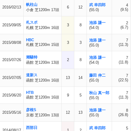
帆柱山
武 幸四郎
4
2016/02/13
6
12
(9.5)
小倉 芝1200m 17頭
(55.0)
札スポ
池添 謙一
2
2015/09/05
3
8
(6.7)
札幌 芝1200m 16頭
(54.0)
HBC
池添 謙一
7
2015/08/08
3
3
札幌 芝1200m 15頭
(11.3)
(55.0)
潮騒特
池添 謙一
7
2015/07/26
2
8
(11.8)
函館 芝1200m 13頭
(54.0)
道新ス
藤田 伸二
7
2015/07/05
13
14
(22.5)
函館 芝1200m 16頭
(55.0)
HTB
秋山 真一郎
7
2015/06/20
9
5
函館 芝1200m 16頭
(11.3)
(55.0)
彦根S
池添 謙一
8
2015/05/16
12
13
(26.8)
京都 芝1200m 13頭
(55.0)
西部日
武 幸四郎
5
2014/08/17
1
2