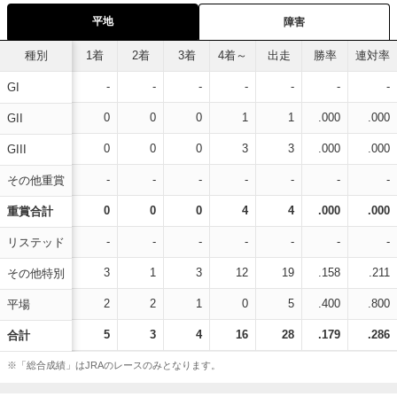
平地
障害
種別
1着
2着
3着
4着～
出走
勝率
連対率
-
-
-
-
-
-
-
GI
0
0
0
1
1
.000
.000
GII
0
0
0
3
3
.000
.000
GIII
-
-
-
-
-
-
-
その他重賞
0
0
0
4
4
.000
.000
重賞合計
-
-
-
-
-
-
-
リステッド
3
1
3
12
19
.158
.211
その他特別
2
2
1
0
5
.400
.800
平場
5
3
4
16
28
.179
.286
合計
※「総合成績」はJRAのレースのみとなります。