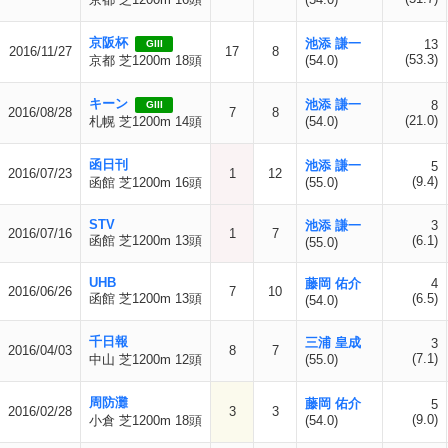
京阪杯
池添 謙一
13
GIII
2016/11/27
17
8
(53.3)
京都 芝1200m 18頭
(54.0)
キーン
池添 謙一
8
GIII
2016/08/28
7
8
(21.0)
札幌 芝1200m 14頭
(54.0)
函日刊
池添 謙一
5
2016/07/23
1
12
(9.4)
函館 芝1200m 16頭
(55.0)
STV
池添 謙一
3
2016/07/16
1
7
函館 芝1200m 13頭
(6.1)
(55.0)
UHB
藤岡 佑介
4
2016/06/26
7
10
函館 芝1200m 13頭
(6.5)
(54.0)
千日報
三浦 皇成
3
2016/04/03
8
7
(7.1)
中山 芝1200m 12頭
(55.0)
周防灘
藤岡 佑介
5
2016/02/28
3
3
(9.0)
小倉 芝1200m 18頭
(54.0)