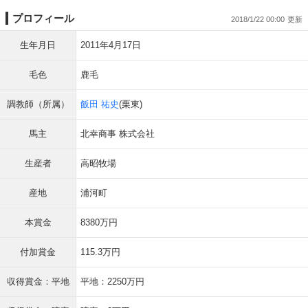
プロフィール
2018/1/22 00:00
生年月日
2011年4月17日
毛色
鹿毛
調教師（所属）
飯田 祐史
(栗東)
馬主
北幸商事 株式会社
生産者
高昭牧場
産地
浦河町
本賞金
8380万円
付加賞金
115.3万円
収得賞金：平地
平地：2250万円