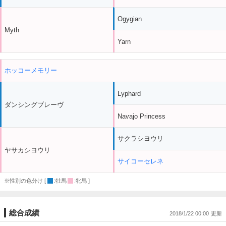
Ogygian
Myth
Yarn
ホッコーメモリー
Lyphard
ダンシングブレーヴ
Navajo Princess
サクラシヨウリ
ヤサカシヨウリ
サイコーセレネ
※性別の色分け [
:牡馬
:牝馬 ]
総合成績
2018/1/22 00:00