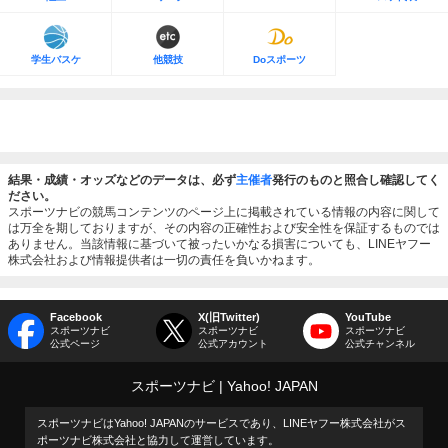
学生バスケ
他競技
Doスポーツ
結果・成績・オッズなどのデータは、必ず
主催者
発行のものと照合し確認してく
ださい。
スポーツナビの競馬コンテンツのページ上に掲載されている情報の内容に関して
は万全を期しておりますが、その内容の正確性および安全性を保証するものでは
ありません。当該情報に基づいて被ったいかなる損害についても、LINEヤフー
株式会社および情報提供者は一切の責任を負いかねます。
Facebook
X(旧Twitter)
YouTube
スポーツナビ
スポーツナビ
スポーツナビ
公式ページ
公式アカウント
公式チャンネル
スポーツナビ
Yahoo! JAPAN
スポーツナビはYahoo! JAPANのサービスであり、LINEヤフー株式会社がス
ポーツナビ株式会社と協力して運営しています。