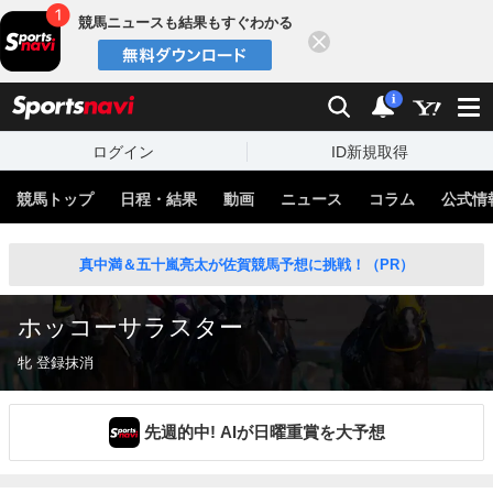
競馬ニュースも結果もすぐわかる
閉じる
スポーツナビ
検索
通知
i
ログイン
ID新規取得
競馬トップ
日程・結果
動画
ニュース
コラム
公式情
真中満＆五十嵐亮太が佐賀競馬予想に挑戦！（PR）
ホッコーサラスター
牝 登録抹消
先週的中! AIが日曜重賞を大予想