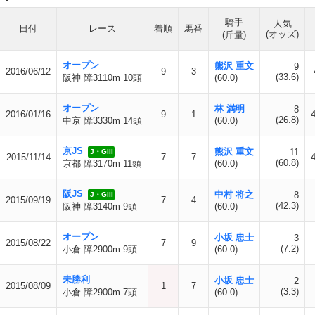
騎手
人気
日付
レース
着順
馬番
(オッズ)
(斤量)
オープン
熊沢 重文
9
2016/06/12
9
3
(33.6)
阪神 障3110m 10頭
(60.0)
オープン
林 満明
8
2016/01/16
9
1
(26.8)
中京 障3330m 14頭
(60.0)
京JS
熊沢 重文
11
J・GIII
2015/11/14
7
7
(60.8)
京都 障3170m 11頭
(60.0)
阪JS
中村 将之
8
J・GIII
2015/09/19
7
4
(42.3)
阪神 障3140m 9頭
(60.0)
オープン
小坂 忠士
3
2015/08/22
7
9
(7.2)
小倉 障2900m 9頭
(60.0)
未勝利
小坂 忠士
2
2015/08/09
1
7
(3.3)
小倉 障2900m 7頭
(60.0)