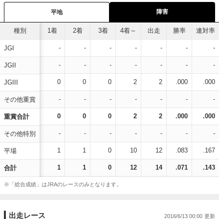
障害
平地
種別
1着
2着
3着
4着～
出走
勝率
連対率
-
-
-
-
-
-
-
JGI
-
-
-
-
-
-
-
JGII
0
0
0
2
2
.000
.000
JGIII
-
-
-
-
-
-
-
その他重賞
0
0
0
2
2
.000
.000
重賞合計
-
-
-
-
-
-
-
その他特別
1
1
0
10
12
.083
.167
平場
1
1
0
12
14
.071
.143
合計
※「総合成績」はJRAのレースのみとなります。
出走レース
2016/6/13 00:00