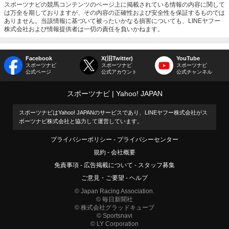
スポーツナビの競馬コンテンツのページ上に掲載されている情報の内容に関して
は万全を期しておりますが、その内容の正確性および安全性を保証するものでは
ありません。当該情報に基づいて被ったいかなる損害についても、LINEヤフー
株式会社および情報提供者は一切の責任を負いかねます。
Facebook
X(旧Twitter)
YouTube
スポーツナビ
スポーツナビ
スポーツナビ
公式ページ
公式アカウント
公式チャンネル
スポーツナビ
Yahoo! JAPAN
スポーツナビはYahoo! JAPANのサービスであり、LINEヤフー株式会社がス
ポーツナビ株式会社と協力して運営しています。
プライバシーポリシー
プライバシーセンター
規約
会社概要
免責事項
広告掲載について
スタッフ募集
ご意見・ご要望
ヘルプ
© Japan Racing Association.
© 毎日新聞社
© 株式会社グラッドキューブ
© Sportsnavi
© LY Corporation