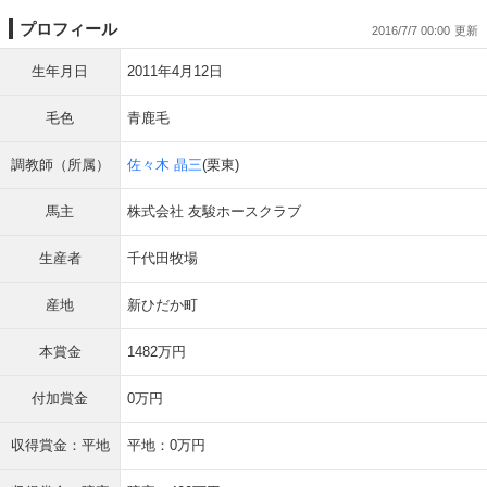
プロフィール
2016/7/7 00:00
生年月日
2011年4月12日
毛色
青鹿毛
調教師（所属）
佐々木 晶三
(栗東)
馬主
株式会社 友駿ホースクラブ
生産者
千代田牧場
産地
新ひだか町
本賞金
1482万円
付加賞金
0万円
収得賞金：平地
平地：0万円