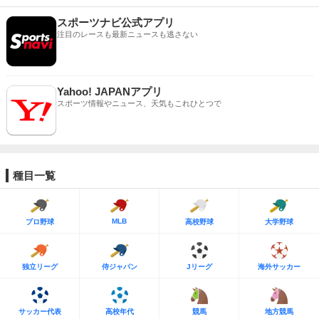
スポーツナビ公式アプリ
注目のレースも最新ニュースも逃さない
Yahoo! JAPANアプリ
スポーツ情報やニュース、天気もこれひとつで
種目一覧
MLB
プロ野球
高校野球
大学野球
独立リーグ
侍ジャパン
Jリーグ
海外サッカー
サッカー代表
高校年代
競馬
地方競馬