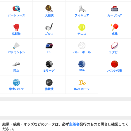
ボートレース
大相撲
フィギュア
カーリング
格闘技
ゴルフ
テニス
卓球
F1
バドミントン
バレーボール
ラグビー
NBA
陸上
Bリーグ
バスケ代表
学生バスケ
他競技
Doスポーツ
結果・成績・オッズなどのデータは、必ず
主催者
発行のものと照合し確認してく
ださい。