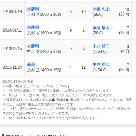
未勝利
小坂 忠士
10
2014/01/18
8
10
(28.4)
京都 ダ1800m 16頭
(56.0)
未勝利
藤岡 康太
7
2014/01/11
9
1
(18.4)
京都 ダ1800m 16頭
(56.0)
未勝利
中井 裕二
3
2013/12/15
9
4
(4.7)
中京 芝1400m 17頭
(☆54.0)
新馬
中井 裕二
7
2013/11/24
4
12
(20.9)
京都 芝1400m 15頭
(☆54.0)
2016/6/13 00:00 更新
※着順の色分け [
:1着
:2着
:3着 ]
※「平地競走成績」と「障害競走成績」はJRAのレースのみとなります。
※「出走レース」はJRA、地方、海外で出走したレースの成績となります。
※減量表示は[
:1kg減
:2kg減
:3kg減
:4kg減（※女性騎手のみ）
:2kg減（※5
年以上、又は101勝以上の女性騎手のみ）] です。
※「上3F」表記のデータについて 1993年4月以前では一部のレースが上4F、障害レー
スに関しては平均Fで計測されたデータです。
※JRA主催以外のレースでは一部データがない場合があります。