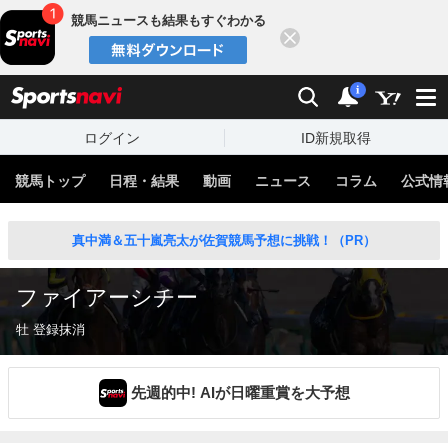
競馬ニュースも結果もすぐわかる
閉じる
スポーツナビ
検索
通知
i
ログイン
ID新規取得
競馬トップ
日程・結果
動画
ニュース
コラム
公式情
真中満＆五十嵐亮太が佐賀競馬予想に挑戦！（PR）
ファイアーシチー
牡 登録抹消
先週的中! AIが日曜重賞を大予想