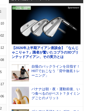
位
-10
-02
-12
【2026年上半期アイアン座談会】「なんじ
ゃこりゃ？」識者が驚いたコブラの3Dプリ
ンテッドアイアン、その実力とは
-08
自慢のバックラインを目指す！
HIITでおこなう「背中徹底トレ
05
ーニング」
-17
バナナは朝・夜・運動前後、い
つ食べるのがベスト？タイミン
-06
グごとのメリット
02