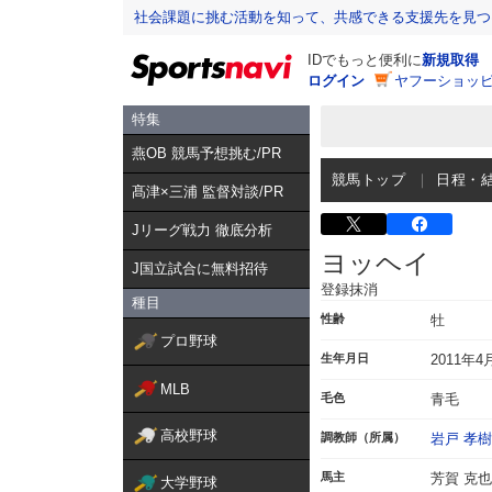
社会課題に挑む活動を知って、共感できる支援先を見つ
IDでもっと便利に
新規取得
ログイン
ヤフーショッピ
特集
燕OB 競馬予想挑む/PR
競馬トップ
日程・
髙津×三浦 監督対談/PR
Jリーグ戦力 徹底分析
ヨッヘイ
J国立試合に無料招待
登録抹消
種目
性齢
牡
プロ野球
生年月日
2011年4
MLB
毛色
青毛
高校野球
調教師（所属）
岩戸 孝樹
馬主
芳賀 克也
大学野球