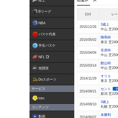
陸上
Bリーグ
日付
レー
NBA
3歳上
2015/12/26
中山 芝200
バスケ代表
陣馬特
2015/05/02
東京 芝240
学生バスケ
安房特
2015/04/04
中山 芝250
NFL
館山特
2015/03/14
中山 芝200
他競技
オリエ
2014/11/29
Doスポーツ
東京 芝200
サービス
セント
G
2014/09/21
新潟 芝220
toto
3歳上
2014/08/10
札幌 芝200
コンテンツ
未勝利
動画
2014/06/07