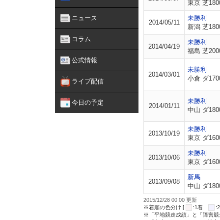
東京 芝180
ニュース
未勝利
2014/05/11
新潟 芝180
コラム
未勝利
2014/04/19
福島 芝200
公式情報
未勝利
2014/03/01
小倉 ダ170
ライブ配信
未勝利
今日の予定
2014/01/11
中山 ダ180
未勝利
2013/10/19
東京 ダ160
未勝利
2013/10/06
東京 ダ160
新馬
2013/09/08
中山 ダ180
2015/12/28 00:00 更新
※着順の色分け [
:1着
※「平地競走成績」と「障害競