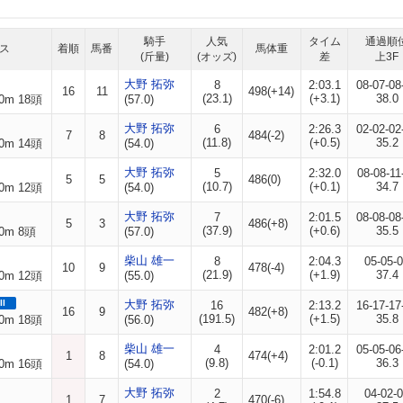
騎手
人気
タイム
通過順
ス
着順
馬番
馬体重
(斤量)
(オッズ)
差
上3F
大野 拓弥
8
2:03.1
08-07-08
16
11
498(+14)
(23.1)
(+3.1)
38.0
0m 18頭
(57.0)
大野 拓弥
6
2:26.3
02-02-02
7
8
484(-2)
(11.8)
(+0.5)
35.2
0m 14頭
(54.0)
大野 拓弥
5
2:32.0
08-08-11
5
5
486(0)
(10.7)
(+0.1)
34.7
0m 12頭
(54.0)
大野 拓弥
7
2:01.5
08-08-08
5
3
486(+8)
(37.9)
(+0.6)
35.5
0m 8頭
(57.0)
柴山 雄一
8
2:04.3
05-05-
10
9
478(-4)
(21.9)
(+1.9)
37.4
0m 12頭
(55.0)
II
大野 拓弥
16
2:13.2
16-17-17
16
9
482(+8)
(191.5)
(+1.5)
35.8
0m 18頭
(56.0)
柴山 雄一
4
2:01.2
05-05-06
1
8
474(+4)
(9.8)
(-0.1)
36.3
0m 16頭
(54.0)
大野 拓弥
2
1:54.8
04-02-
1
7
470(-6)