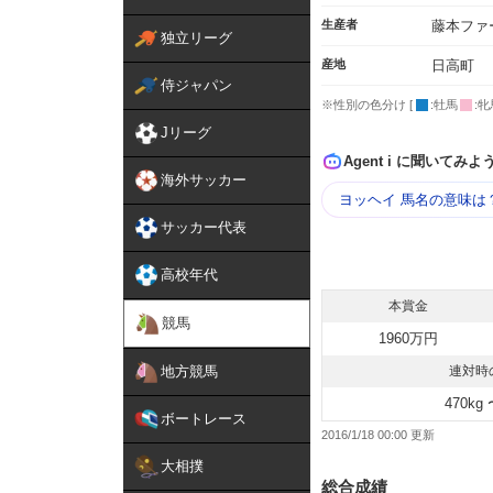
生産者
藤本ファ
独立リーグ
産地
日高町
侍ジャパン
※性別の色分け [
:牡馬
:牝
Jリーグ
Agent i に聞いてみよ
海外サッカー
ヨッヘイ 馬名の意味は
サッカー代表
高校年代
本賞金
競馬
1960万円
地方競馬
連対時
470kg 
ボートレース
2016/1/18 00:00
大相撲
総合成績