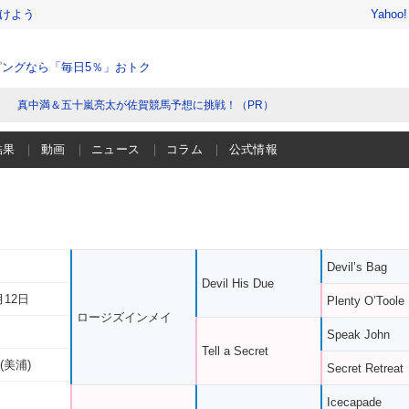
けよう
Yahoo
ングなら「毎日5％」おトク
真中満＆五十嵐亮太が佐賀競馬予想に挑戦！（PR）
結果
動画
ニュース
コラム
公式情報
Devil’s Bag
Devil His Due
月12日
Plenty O’Toole
ロージズインメイ
Speak John
Tell a Secret
(美浦)
Secret Retreat
Icecapade