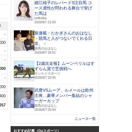
細江純子のレパードS注目馬 コ
ース適性が問われる舞台で挙げ
た馬は
netkeiba
2026/8/7 21:00
率
新連載・たかぎさんのおはなし
-
－競馬と人がつないでくれる日
.000
常。－
競馬のおはなし
-
2026/8/7 20:51
-
【2歳次走報】ムーンベリルはす
.000
ずらん賞で芝挑戦へ
サンケイスポーツ
-
2026/8/7 20:45
.000
武豊VSムーア、ルメールは欧州
主将…豪華メンバー集結のシャ
.400
ーガーカップ
.267
競馬のおはなし
2026/8/7 20:44
ニュース一覧
おすすめ記事（Doスポーツ）