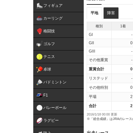
フィギュア
平地
障害
カーリング
種別
1着
格闘技
GI
-
GII
0
ゴルフ
GIII
-
テニス
その他重賞
-
重賞合計
0
卓球
リステッド
-
バドミントン
その他特別
0
F1
平場
2
合計
2
バレーボール
2016/1/18 00:00 更新
※「総合成績」はJRAのレー
ラグビー
出走レース