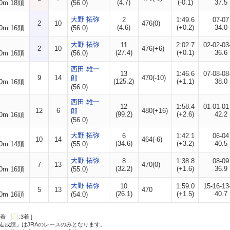
(4.7)
(-0.1)
37.5
0m 18頭
(56.0)
大野 拓弥
2
1:49.6
07-07
2
10
476(0)
(4.6)
(+0.2)
34.0
0m 16頭
(56.0)
大野 拓弥
11
2:02.7
02-02-03
2
10
476(+6)
(27.4)
(+0.1)
36.6
0m 16頭
(56.0)
西田 雄一
13
1:46.6
07-08-08
9
14
470(-10)
郎
(125.2)
(+1.1)
38.0
0m 16頭
(56.0)
西田 雄一
12
1:58.4
01-01-01
12
6
480(+16)
郎
(99.2)
(+2.6)
42.2
0m 16頭
(56.0)
大野 拓弥
6
1:42.1
06-04
10
14
464(-6)
(34.6)
(+3.2)
40.5
0m 14頭
(55.0)
大野 拓弥
8
1:38.8
08-09
7
13
470(0)
(32.2)
(+1.6)
36.9
0m 16頭
(55.0)
大野 拓弥
10
1:59.0
15-16-13
5
13
470
(26.1)
(+1.5)
40.7
0m 16頭
(54.0)
:2着
:3着 ]
走成績」はJRAのレースのみとなります。