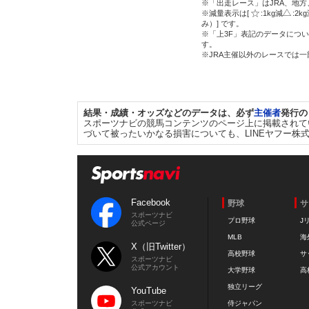
※「出走レース」はJRA、地
※減量表示は[
:1kg減
:2k
み）] です。
※「上3F」表記のデータについ
す。
※JRA主催以外のレースでは
結果・成績・オッズなどのデータは、必ず
主催者
発行の
スポーツナビの競馬コンテンツのページ上に掲載されて
づいて被ったいかなる損害についても、LINEヤフー株
Facebook
野球
サ
スポーツナビ
プロ野球
J
公式ページ
MLB
海
X（旧Twitter）
高校野球
サ
スポーツナビ
公式アカウント
大学野球
高
独立リーグ
YouTube
スポーツナビ
侍ジャパン