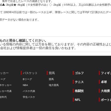
方、海外で出走したレースの成績となります。
g減
:3kg減
:4kg減（※女性騎手のみ）
:2kg減（※5年以上、又は101勝以上の女性騎手
て 1993年4月以前では一部のレースが上4F、障害レースに関しては平均Fで計測されたデ
一部データがない場合があります。
ものと照合し確認してください。
いる情報の内容に関しては万全を期しておりますが、その内容の正確性およ
式会社および情報提供者は一切の責任を負いかねます。
ッカー
バスケット
競馬
ゴルフ
フィギ
リーグ
Bリーグ
競馬
テニス
卓球
外サッカー
NBA
地方競馬
格闘技
大相撲
ッカー代表
バスケ代表
校年代
学生バスケ
NFL
ボート