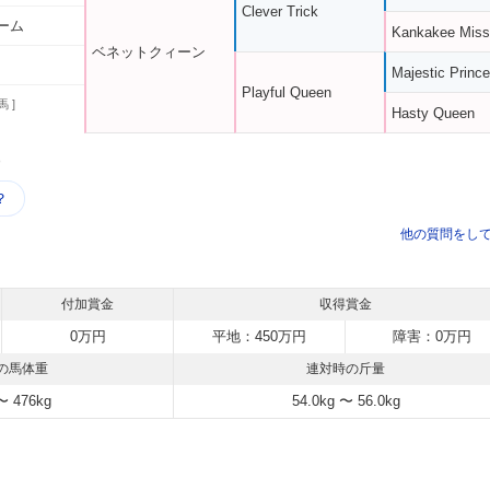
Clever Trick
ーム
Kankakee Miss
ベネットクィーン
Majestic Prince
Playful Queen
馬 ]
Hasty Queen
う
？
他の質問をし
付加賞金
収得賞金
0万円
平地：450万円
障害：0万円
の馬体重
連対時の斤量
〜 476kg
54.0kg 〜 56.0kg