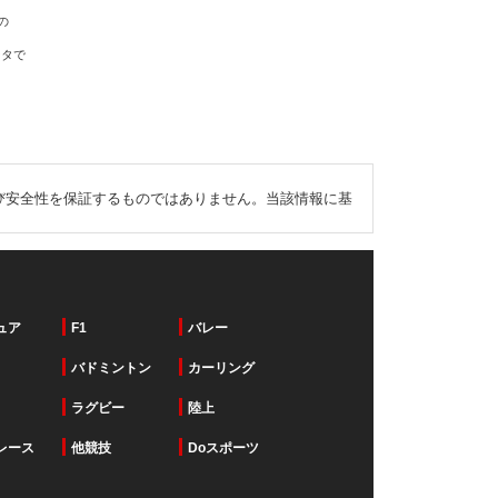
の
ータで
び安全性を保証するものではありません。当該情報に基
ュア
F1
バレー
バドミントン
カーリング
ラグビー
陸上
レース
他競技
Doスポーツ