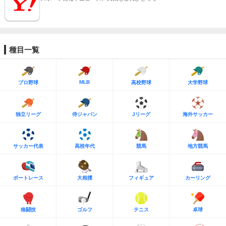
種目一覧
MLB
プロ野球
高校野球
大学野球
独立リーグ
侍ジャパン
Jリーグ
海外サッカー
サッカー代表
高校年代
競馬
地方競馬
ボートレース
大相撲
フィギュア
カーリング
格闘技
ゴルフ
テニス
卓球