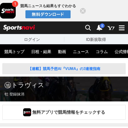
競馬ニュースも結果もすぐわかる
閉じる
スポーツナビ
検索
通知
i
ログイン
ID新規取得
競馬トップ
日程・結果
動画
ニュース
コラム
公式情
【連載】競馬予想AI『VUMA』の3連複指南
トラヴィス
牡 登録抹消
無料アプリで競馬情報をチェックする