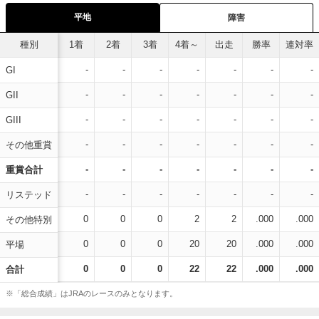
平地
障害
種別
1着
2着
3着
4着～
出走
勝率
連対率
-
-
-
-
-
-
-
GI
-
-
-
-
-
-
-
GII
-
-
-
-
-
-
-
GIII
-
-
-
-
-
-
-
その他重賞
-
-
-
-
-
-
-
重賞合計
-
-
-
-
-
-
-
リステッド
0
0
0
2
2
.000
.000
その他特別
0
0
0
20
20
.000
.000
平場
0
0
0
22
22
.000
.000
合計
※「総合成績」はJRAのレースのみとなります。