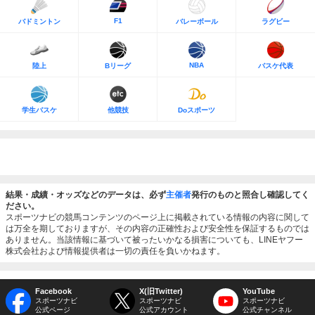
F1
バドミントン
バレーボール
ラグビー
NBA
陸上
Bリーグ
バスケ代表
学生バスケ
他競技
Doスポーツ
結果・成績・オッズなどのデータは、必ず
主催者
発行のものと照合し確認してく
ださい。
スポーツナビの競馬コンテンツのページ上に掲載されている情報の内容に関して
は万全を期しておりますが、その内容の正確性および安全性を保証するものでは
ありません。当該情報に基づいて被ったいかなる損害についても、LINEヤフー
株式会社および情報提供者は一切の責任を負いかねます。
Facebook
X(旧Twitter)
YouTube
スポーツナビ
スポーツナビ
スポーツナビ
公式ページ
公式アカウント
公式チャンネル