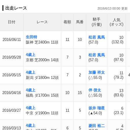
出走レース
2016/6/13 00:00
騎手
人気
日付
レース
着順
馬番
(オッズ)
(斤量)
生田特
松若 風馬
10
2016/06/11
11
10
(132.0)
阪神 芝2400m 11頭
(57.0)
4歳上
松若 風馬
10
2016/05/28
7
3
(97.6)
京都 芝2000m 14頭
(57.0)
4歳上
加藤 祥太
11
2016/05/15
7
2
(79.2)
新潟 ダ1800m 12頭
(△55.0)
4歳上
伴 啓太
13
2016/04/16
10
15
(83.6)
福島 ダ1700m 15頭
(△55.0)
4歳上
坂井 瑠星
6
2016/03/27
11
5
(23.1)
中京 ダ1900m 11頭
(▲54.0)
4歳上
菱田 裕二
4
2016/03/13
6
5