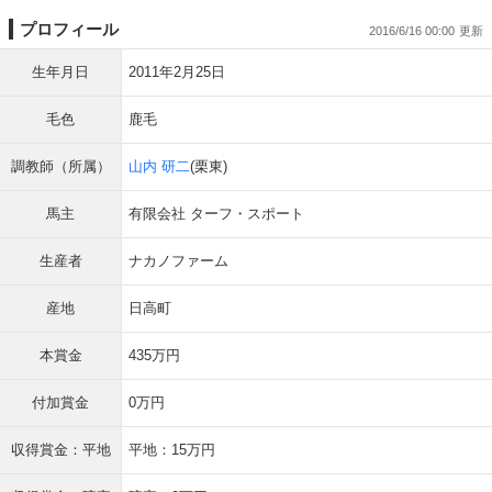
プロフィール
2016/6/16 00:00
生年月日
2011年2月25日
毛色
鹿毛
調教師（所属）
山内 研二
(栗東)
馬主
有限会社 ターフ・スポート
生産者
ナカノファーム
産地
日高町
本賞金
435万円
付加賞金
0万円
収得賞金：平地
平地：15万円