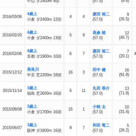
(6.8)
中山 ダ2400m 9頭
(57.0)
4歳上
菱田 裕二
9
2016/03/06
4
4
(26.5)
小倉 ダ2400m 12頭
(57.0)
4歳上
高倉 稜
12
2016/02/20
5
9
(45.7)
小倉 ダ2400m 13頭
(57.0)
4歳上
菱田 裕二
7
2016/02/06
6
7
(20.1)
京都 ダ1900m 10頭
(57.0)
長良川
田中 健
16
2015/12/12
16
3
(91.8)
中京 芝2200m 18頭
(57.0)
3歳上
丸田 恭介
13
2015/11/14
6
11
(71.8)
福島 芝2600m 16頭
(57.0)
3歳上
小牧 太
10
2015/08/08
15
1
(31.4)
小倉 ダ1700m 16頭
(57.0)
3歳上
和田 竜二
5
2015/06/07
8
7
(26.2)
阪神 ダ1800m 16頭
(57.0)