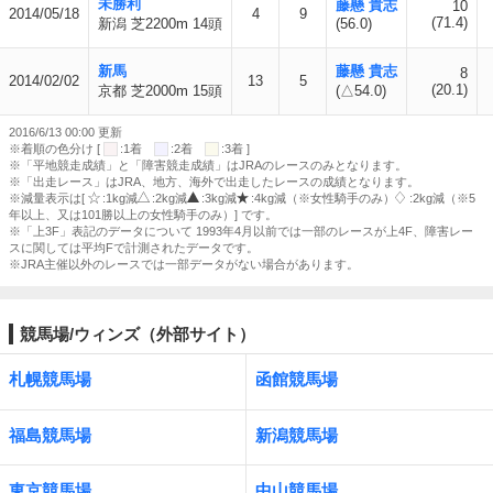
未勝利
藤懸 貴志
10
2014/05/18
4
9
(71.4)
新潟 芝2200m 14頭
(56.0)
新馬
藤懸 貴志
8
2014/02/02
13
5
(20.1)
京都 芝2000m 15頭
(△54.0)
2016/6/13 00:00 更新
※着順の色分け [
:1着
:2着
:3着 ]
※「平地競走成績」と「障害競走成績」はJRAのレースのみとなります。
※「出走レース」はJRA、地方、海外で出走したレースの成績となります。
※減量表示は[
:1kg減
:2kg減
:3kg減
:4kg減（※女性騎手のみ）
:2kg減（※5
年以上、又は101勝以上の女性騎手のみ）] です。
※「上3F」表記のデータについて 1993年4月以前では一部のレースが上4F、障害レー
スに関しては平均Fで計測されたデータです。
※JRA主催以外のレースでは一部データがない場合があります。
競馬場/ウィンズ（外部サイト）
札幌競馬場
函館競馬場
福島競馬場
新潟競馬場
東京競馬場
中山競馬場