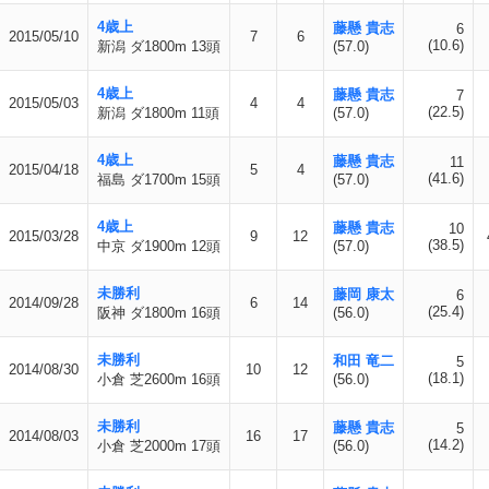
4歳上
藤懸 貴志
6
2015/05/10
7
6
(10.6)
新潟 ダ1800m 13頭
(57.0)
4歳上
藤懸 貴志
7
2015/05/03
4
4
(22.5)
新潟 ダ1800m 11頭
(57.0)
4歳上
藤懸 貴志
11
2015/04/18
5
4
(41.6)
福島 ダ1700m 15頭
(57.0)
4歳上
藤懸 貴志
10
2015/03/28
9
12
(38.5)
中京 ダ1900m 12頭
(57.0)
未勝利
藤岡 康太
6
2014/09/28
6
14
(25.4)
阪神 ダ1800m 16頭
(56.0)
未勝利
和田 竜二
5
2014/08/30
10
12
(18.1)
小倉 芝2600m 16頭
(56.0)
未勝利
藤懸 貴志
5
2014/08/03
16
17
(14.2)
小倉 芝2000m 17頭
(56.0)