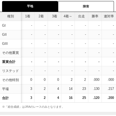
平地
障害
種別
1着
2着
3着
4着～
出走
勝率
連対率
-
-
-
-
-
-
-
GI
-
-
-
-
-
-
-
GII
-
-
-
-
-
-
-
GIII
-
-
-
-
-
-
-
その他重賞
-
-
-
-
-
-
-
重賞合計
-
-
-
-
-
-
-
リステッド
0
0
0
2
2
.000
.000
その他特別
3
2
4
14
23
.130
.217
平場
3
2
4
16
25
.120
.200
合計
※「総合成績」はJRAのレースのみとなります。