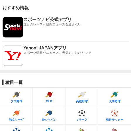
おすすめ情報
スポーツナビ公式アプリ
注目のレースも最新ニュースも逃さない
Yahoo! JAPANアプリ
スポーツ情報やニュース、天気もこれひとつで
種目一覧
MLB
プロ野球
高校野球
大学野球
独立リーグ
侍ジャパン
Jリーグ
海外サッカー