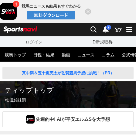
競馬ニュースも結果もすぐわかる
閉じる
スポーツナビ
検索
通知
i
ログイン
ID新規取得
競馬トップ
日程・結果
動画
ニュース
コラム
公式情
真中満＆五十嵐亮太が佐賀競馬予想に挑戦！（PR）
ティップトップ
牝 登録抹消
先週的中! AIが平安エルムSを大予想