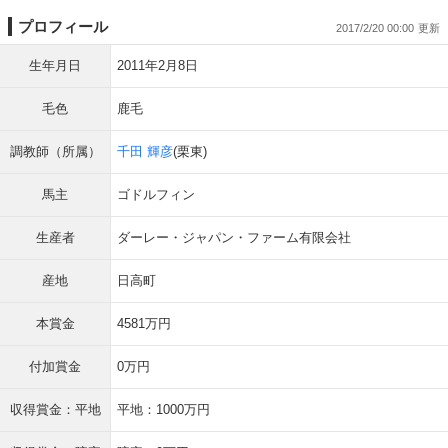
プロフィール
2017/2/20 00:00
生年月日
2011年2月8日
毛色
鹿毛
調教師（所属）
千田 輝彦
(栗東)
馬主
ゴドルフィン
生産者
ダーレー・ジャパン・ファーム有限会社
産地
日高町
本賞金
4581万円
付加賞金
0万円
収得賞金：平地
平地：1000万円