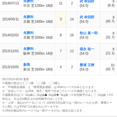
未勝利
武 幸四郎
5
2014/07/13
11
2
(9.4)
中京 芝1200m 18頭
(54.0)
未勝利
武 幸四郎
9
2014/05/11
3
14
(45.7)
京都 芝1400m 18頭
(54.0)
未勝利
秋山 真一郎
8
2014/02/02
8
16
(31.7)
京都 芝1600m 16頭
(54.0)
未勝利
福永 祐一
8
2013/12/01
7
12
(21.1)
阪神 芝1600m 14頭
(54.0)
新馬
勝浦 正樹
10
2013/10/05
4
2
(42.7)
新潟 芝1600m 18頭
(54.0)
2017/2/14 00:00 更新
※着順の色分け [
:1着
:2着
:3着 ]
※「平地競走成績」と「障害競走成績」はJRAのレースのみとなります。
※「出走レース」はJRA、地方、海外で出走したレースの成績となります。
※減量表示は[
:1kg減
:2kg減
:3kg減
:4kg減（※女性騎手のみ）
:2kg減（※5
年以上、又は101勝以上の女性騎手のみ）] です。
※「上3F」表記のデータについて 1993年4月以前では一部のレースが上4F、障害レー
スに関しては平均Fで計測されたデータです。
※JRA主催以外のレースでは一部データがない場合があります。