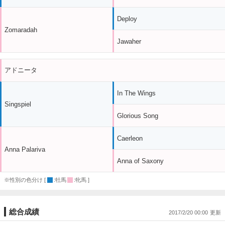
Deploy
Zomaradah
Jawaher
アドニータ
In The Wings
Singspiel
Glorious Song
Caerleon
Anna Palariva
Anna of Saxony
※性別の色分け [
:牡馬
:牝馬 ]
総合成績
2017/2/20 00:00