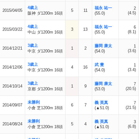
4歳上
福永 祐一
2
2015/04/05
5
11
(4.5)
阪神 ダ1200m 16頭
(55.0)
4歳上
福永 祐一
6
2015/03/22
3
13
(8.1)
中山 ダ1200m 16頭
(55.0)
3歳上
藤岡 康太
1
2014/12/21
1
2
(3.6)
中京 ダ1200m 16頭
(54.0)
3歳上
武 豊
1
2014/12/06
4
16
(3.4)
中京 ダ1200m 16頭
(54.0)
3歳上
藤岡 康太
7
2014/10/14
1
9
(20.5)
京都 ダ1200m 16頭
(53.0)
未勝利
義 英真
7
2014/09/07
6
7
(21.5)
小倉 芝1200m 18頭
(▲51.0)
未勝利
義 英真
3
2014/08/24
5
4
(6.8)
小倉 芝1200m 18頭
(▲51.0)