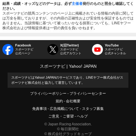
結果・成績・オッズなどのデータは、必ず
主催者
発行のものと照合し確認してく
ださい。
スポーツナビの競馬コンテンツのページ上に掲載されている情報の内容に関して
は万全を期しておりますが、その内容の正確性および安全性を保証するものでは
ありません。当該情報に基づいて被ったいかなる損害についても、LINEヤフー
株式会社および情報提供者は一切の責任を負いかねます。
Facebook
X(旧Twitter)
YouTube
スポーツナビ
スポーツナビ
スポーツナビ
公式ページ
公式アカウント
公式チャンネル
スポーツナビ
Yahoo! JAPAN
スポーツナビはYahoo! JAPANのサービスであり、LINEヤフー株式会社がス
ポーツナビ株式会社と協力して運営しています。
プライバシーポリシー
プライバシーセンター
規約
会社概要
免責事項
広告掲載について
スタッフ募集
ご意見・ご要望
ヘルプ
© Japan Racing Association.
© 毎日新聞社
© 株式会社グラッドキューブ