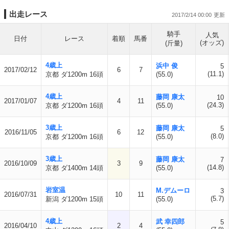
出走レース
2017/2/14 00:00
騎手
人気
日付
レース
着順
馬番
(オッズ)
(斤量)
4歳上
浜中 俊
5
2017/02/12
6
7
(11.1)
京都 ダ1200m 16頭
(55.0)
4歳上
藤岡 康太
10
2017/01/07
4
11
(24.3)
京都 ダ1200m 16頭
(55.0)
3歳上
藤岡 康太
5
2016/11/05
6
12
(8.0)
京都 ダ1200m 16頭
(55.0)
3歳上
藤岡 康太
7
2016/10/09
3
9
(14.8)
京都 ダ1400m 14頭
(55.0)
岩室温
M.デムーロ
3
2016/07/31
10
11
(5.7)
新潟 ダ1200m 15頭
(55.0)
4歳上
武 幸四郎
5
2016/04/10
2
4