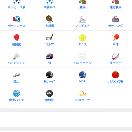
サッカー代表
高校年代
競馬
地方競馬
ボートレース
大相撲
フィギュア
カーリング
格闘技
ゴルフ
テニス
卓球
F1
バドミントン
バレーボール
ラグビー
NBA
陸上
Bリーグ
バスケ代表
学生バスケ
他競技
Doスポーツ