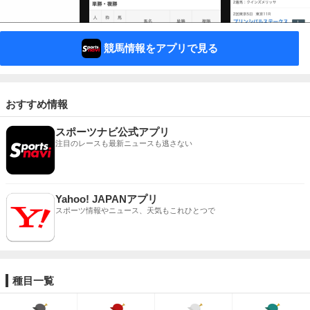
競馬情報をアプリで見る
おすすめ情報
スポーツナビ公式アプリ
注目のレースも最新ニュースも逃さない
Yahoo! JAPANアプリ
スポーツ情報やニュース、天気もこれひとつで
種目一覧