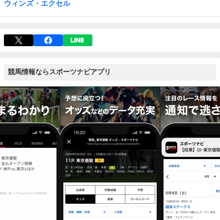
ウィンズ・エクセル
競馬情報ならスポーツナビアプリ