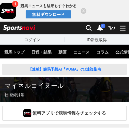
競馬ニュースも結果もすぐわかる
閉じる
スポーツナビ
検索
通知
i
ログイン
ID新規取得
競馬トップ
日程・結果
動画
ニュース
コラム
公式情
【連載】競馬予想AI『VUMA』の3連複指南
マイネルコイヌール
牡 登録抹消
無料アプリで競馬情報をチェックする