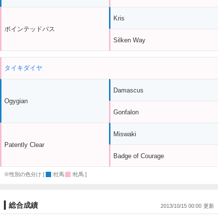
Kris
ポインテッドパス
Silken Way
タイキダイヤ
Damascus
Ogygian
Gonfalon
Miswaki
Patently Clear
Badge of Courage
※性別の色分け [
:牡馬
:牝馬 ]
総合成績
2013/10/15 00:00