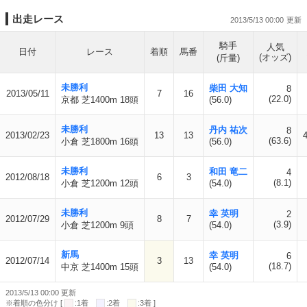
出走レース
2013/5/13 00:00
騎手
人気
日付
レース
着順
馬番
(オッズ)
(斤量)
未勝利
柴田 大知
8
2013/05/11
7
16
(22.0)
京都 芝1400m 18頭
(56.0)
未勝利
丹内 祐次
8
2013/02/23
13
13
(63.6)
小倉 芝1800m 16頭
(56.0)
未勝利
和田 竜二
4
2012/08/18
6
3
(8.1)
小倉 芝1200m 12頭
(54.0)
未勝利
幸 英明
2
2012/07/29
8
7
(3.9)
小倉 芝1200m 9頭
(54.0)
新馬
幸 英明
6
2012/07/14
3
13
(18.7)
中京 芝1400m 15頭
(54.0)
2013/5/13 00:00 更新
※着順の色分け [
:1着
:2着
:3着 ]