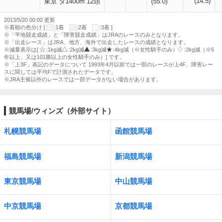
(14.5)
東京 ダ1400m 12頭
(55.0)
2013/5/20 00:00 更新
※着順の色分け [
:1着
:2着
:3着 ]
※「平地競走成績」と「障害競走成績」はJRAのレースのみとなります。
※「出走レース」はJRA、地方、海外で出走したレースの成績となります。
※減量表示は[
:1kg減
:2kg減
:3kg減
:4kg減（※女性騎手のみ）
:2kg減（※5
年以上、又は101勝以上の女性騎手のみ）] です。
※「上3F」表記のデータについて 1993年4月以前では一部のレースが上4F、障害レー
スに関しては平均Fで計測されたデータです。
※JRA主催以外のレースでは一部データがない場合があります。
競馬場/ウィンズ（外部サイト）
札幌競馬場
函館競馬場
福島競馬場
新潟競馬場
東京競馬場
中山競馬場
中京競馬場
京都競馬場