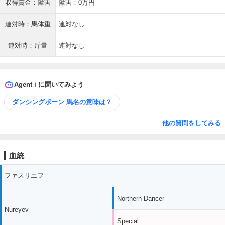
収得賞金：障害
障害：0万円
連対時：馬体重
連対なし
連対時：斤量
連対なし
Agent i に聞いてみよう
ダンシングポーン 馬名の意味は？
他の質問をしてみる
血統
ファスリエフ
Northern Dancer
Nureyev
Special