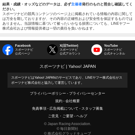
結果・成績・オッズなどのデータは、必ず
主催者
発行のものと照合し確認してく
ださい。
スポーツナビの競馬コンテンツのページ上に掲載されている情報の内容に関して
は万全を期しておりますが、その内容の正確性および安全性を保証するものでは
ありません。当該情報に基づいて被ったいかなる損害についても、LINEヤフー
株式会社および情報提供者は一切の責任を負いかねます。
Facebook
X(旧Twitter)
YouTube
スポーツナビ
スポーツナビ
スポーツナビ
公式ページ
公式アカウント
公式チャンネル
スポーツナビ
Yahoo! JAPAN
スポーツナビはYahoo! JAPANのサービスであり、LINEヤフー株式会社がス
ポーツナビ株式会社と協力して運営しています。
プライバシーポリシー
プライバシーセンター
規約
会社概要
免責事項
広告掲載について
スタッフ募集
ご意見・ご要望
ヘルプ
© Japan Racing Association.
© 毎日新聞社
© 株式会社グラッドキューブ