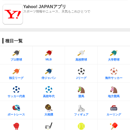
Yahoo! JAPANアプリ
スポーツ情報やニュース、天気もこれひとつで
種目一覧
MLB
プロ野球
高校野球
大学野球
独立リーグ
侍ジャパン
Jリーグ
海外サッカー
サッカー代表
高校年代
競馬
地方競馬
ボートレース
大相撲
フィギュア
カーリング