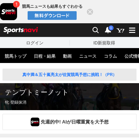
競馬ニュースも結果もすぐわかる
閉じる
スポーツナビ
検索
通知
i
ログイン
ID新規取得
競馬トップ
日程・結果
動画
ニュース
コラム
公式情
真中満＆五十嵐亮太が佐賀競馬予想に挑戦！（PR）
テンプトミーノット
牝 登録抹消
先週的中! AIが日曜重賞を大予想