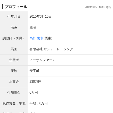
プロフィール
2013/8/15 00:00
生年月日
2010年3月10日
毛色
鹿毛
調教師（所属）
高野 友和
(栗東)
馬主
有限会社 サンデーレーシング
生産者
ノーザンファーム
産地
安平町
本賞金
230万円
付加賞金
0万円
収得賞金：平地
平地：0万円