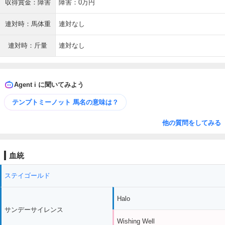
収得賞金：障害
障害：0万円
連対時：馬体重
連対なし
連対時：斤量
連対なし
Agent i に聞いてみよう
テンプトミーノット 馬名の意味は？
他の質問をしてみる
血統
ステイゴールド
Halo
サンデーサイレンス
Wishing Well