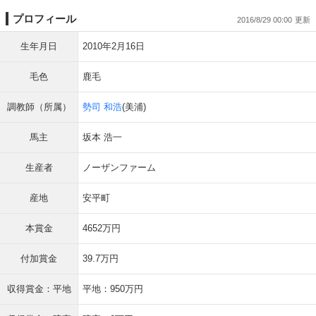
プロフィール
2016/8/29 00:00
生年月日
2010年2月16日
毛色
鹿毛
調教師（所属）
勢司 和浩
(美浦)
馬主
坂本 浩一
生産者
ノーザンファーム
産地
安平町
本賞金
4652万円
付加賞金
39.7万円
収得賞金：平地
平地：950万円