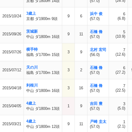
(26.5)
京都 ダ1800m 14頭
(57.0)
3歳上
浜中 俊
6
2015/10/24
9
6
(6.8)
京都 ダ1900m 9頭
(57.0)
茨城新
石橋 脩
5
2015/09/26
9
11
(10.9)
中山 ダ1800m 16頭
(57.0)
横手特
北村 宏司
7
2015/07/26
3
9
(12.6)
福島 ダ1700m 15頭
(56.0)
天の川
石橋 脩
6
2015/07/12
3
2
(27.2)
福島 ダ1700m 13頭
(57.0)
利根川
石橋 脩
7
2015/04/18
3
16
(22.5)
中山 ダ1800m 16頭
(57.0)
4歳上
吉田 豊
3
2015/04/05
1
9
(5.0)
中山 ダ1800m 13頭
(57.0)
4歳上
戸崎 圭太
1
2015/03/21
9
11
(2.1)
中山 ダ1800m 12頭
(57.0)