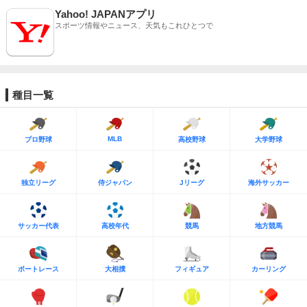
Yahoo! JAPANアプリ
スポーツ情報やニュース、天気もこれひとつで
種目一覧
MLB
プロ野球
高校野球
大学野球
独立リーグ
侍ジャパン
Jリーグ
海外サッカー
サッカー代表
高校年代
競馬
地方競馬
ボートレース
大相撲
フィギュア
カーリング