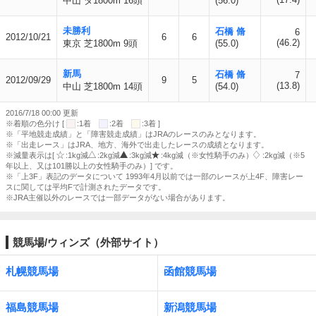
中山 ダ1800m 16頭
(56.0)
未勝利
石橋 脩
6
2012/10/21
6
6
(46.2)
東京 芝1800m 9頭
(55.0)
新馬
石橋 脩
7
2012/09/29
9
5
(13.8)
中山 芝1800m 14頭
(54.0)
2016/7/18 00:00 更新
※着順の色分け [
:1着
:2着
:3着 ]
※「平地競走成績」と「障害競走成績」はJRAのレースのみとなります。
※「出走レース」はJRA、地方、海外で出走したレースの成績となります。
※減量表示は[
:1kg減
:2kg減
:3kg減
:4kg減（※女性騎手のみ）
:2kg減（※5
年以上、又は101勝以上の女性騎手のみ）] です。
※「上3F」表記のデータについて 1993年4月以前では一部のレースが上4F、障害レー
スに関しては平均Fで計測されたデータです。
※JRA主催以外のレースでは一部データがない場合があります。
競馬場/ウィンズ（外部サイト）
札幌競馬場
函館競馬場
福島競馬場
新潟競馬場