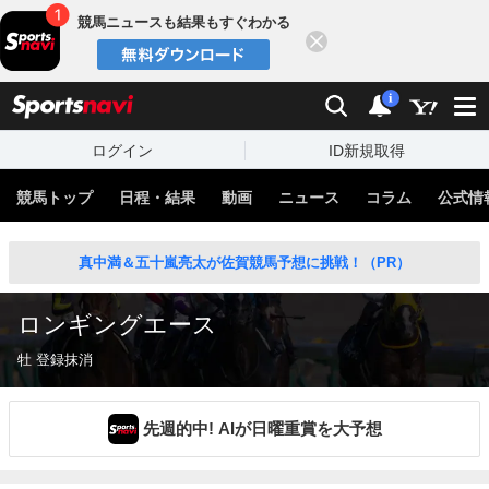
競馬ニュースも結果もすぐわかる
閉じる
スポーツナビ
検索
通知
i
ログイン
ID新規取得
競馬トップ
日程・結果
動画
ニュース
コラム
公式情
真中満＆五十嵐亮太が佐賀競馬予想に挑戦！（PR）
ロンギングエース
牡 登録抹消
先週的中! AIが日曜重賞を大予想