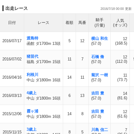
出走レース
2016/7/18 00:00
騎手
人気
日付
レース
着順
馬番
(オッズ)
(斤量)
渡島特
横山 和生
12
2016/07/17
5
12
(168.5)
函館 ダ1700m 13頭
(57.0)
猪苗代
石橋 脩
12
2016/07/02
11
7
(112.0)
福島 ダ1700m 15頭
(57.0)
利根川
菊沢 一樹
11
2016/04/16
14
11
(73.7)
中山 ダ1800m 16頭
(57.0)
4歳上
吉田 豊
14
2016/03/13
6
13
(81.6)
中山 ダ1800m 16頭
(57.0)
霞ヶ浦
吉田 豊
12
2015/12/06
14
8
(61.6)
中山 ダ1800m 16頭
(57.0)
3歳上
川島 信二
7
2015/11/15
8
5