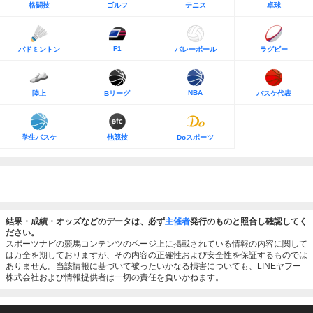
格闘技
ゴルフ
テニス
卓球
F1
バドミントン
バレーボール
ラグビー
NBA
陸上
Bリーグ
バスケ代表
学生バスケ
他競技
Doスポーツ
結果・成績・オッズなどのデータは、必ず
主催者
発行のものと照合し確認してく
ださい。
スポーツナビの競馬コンテンツのページ上に掲載されている情報の内容に関して
は万全を期しておりますが、その内容の正確性および安全性を保証するものでは
ありません。当該情報に基づいて被ったいかなる損害についても、LINEヤフー
株式会社および情報提供者は一切の責任を負いかねます。