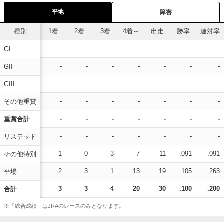
平地
障害
種別
1着
2着
3着
4着～
出走
勝率
連対率
-
-
-
-
-
-
-
GI
-
-
-
-
-
-
-
GII
-
-
-
-
-
-
-
GIII
-
-
-
-
-
-
-
その他重賞
-
-
-
-
-
-
-
重賞合計
-
-
-
-
-
-
-
リステッド
1
0
3
7
11
.091
.091
その他特別
2
3
1
13
19
.105
.263
平場
3
3
4
20
30
.100
.200
合計
※「総合成績」はJRAのレースのみとなります。