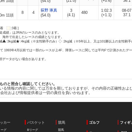
(21.0)
(+0.6)
36.1
0m 10頭
(54.0)
荻野 琢真
3
1:02.3
08-07
8
4
480
(4.1)
(+1.1)
37.1
0m 11頭
(54.0)
:2着
:3着 ]
走成績」はJRAのレースのみとなります。
方、海外で出走したレースの成績となります。
g減
:3kg減
:4kg減（※女性騎手のみ）
:2kg減（※5年以上、又は101勝以上の女性騎手
て 1993年4月以前では一部のレースが上4F、障害レースに関しては平均Fで計測されたデ
一部データがない場合があります。
ものと照合し確認してください。
いる情報の内容に関しては万全を期しておりますが、その内容の正確性およ
式会社および情報提供者は一切の責任を負いかねます。
ッカー
バスケット
競馬
ゴルフ
フィギ
リーグ
Bリーグ
競馬