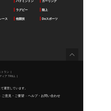
バドミントン
カーリング
ラグビー
陸上
レース
他競技
Doスポーツ
ストラン
ィア TRILL
力して運営しています。
-
ご意見・ご要望
-
ヘルプ・お問い合わせ