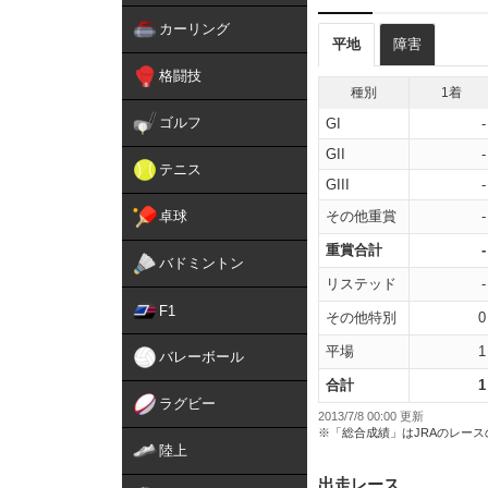
カーリング
平地
障害
格闘技
種別
1着
ゴルフ
GI
-
GII
-
テニス
GIII
-
卓球
その他重賞
-
重賞合計
-
バドミントン
リステッド
-
F1
その他特別
0
平場
1
バレーボール
合計
1
ラグビー
2013/7/8 00:00 更新
※「総合成績」はJRAのレー
陸上
出走レース