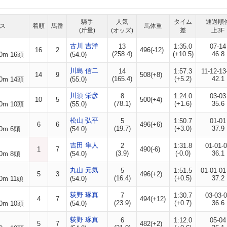
騎手
人気
タイム
通過順
ス
着順
馬番
馬体重
(斤量)
(オッズ)
差
上3F
古川 吉洋
13
1:35.0
07-14
16
2
496(-12)
(258.4)
(+10.5)
46.8
0m 16頭
(54.0)
川島 信二
14
1:57.3
11-12-13
14
9
508(+8)
(165.4)
(+5.2)
42.1
0m 14頭
(55.0)
川須 栄彦
8
1:24.0
03-03
10
5
500(+4)
(78.1)
(+1.6)
35.6
0m 10頭
(55.0)
松山 弘平
5
1:50.7
01-01
6
6
496(+6)
(19.7)
(+3.0)
37.9
0m 6頭
(54.0)
吉田 隼人
2
1:31.8
01-01-
1
7
490(-6)
(3.9)
(-0.0)
36.1
0m 8頭
(54.0)
丸山 元気
5
1:51.5
01-01-01
5
3
496(+2)
(16.4)
(+0.5)
37.2
0m 11頭
(54.0)
荻野 琢真
7
1:30.7
03-03-
4
7
494(+12)
(23.9)
(+0.7)
36.6
0m 10頭
(54.0)
荻野 琢真
6
1:12.0
05-04
5
7
482(+2)