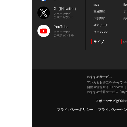
MLB
海
X（旧Twitter）
高校野球
サ
スポーツナビ
公式アカウント
大学野球
高
独立リーグ
YouTube
スポーツナビ
侍ジャパン
公式チャンネル
ライブ
to
おすすめサービス
マンガもお得にPayPayで eboo
自動車情報サイトcarview!
おすすめ情報サービス「mybe
スポーツナビはYah
プライバシーポリシー
-
プライバシーセ