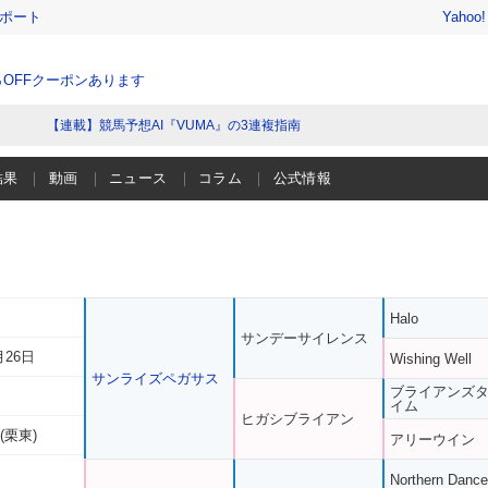
レポート
Yahoo
％OFFクーポンあります
【連載】競馬予想AI『VUMA』の3連複指南
結果
動画
ニュース
コラム
公式情報
Halo
サンデーサイレンス
月26日
Wishing Well
サンライズペガサス
ブライアンズ
イム
ヒガシブライアン
(栗東)
アリーウイン
Northern Dance