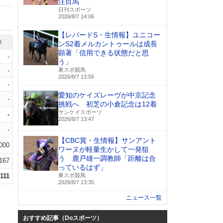
注目馬
日刊スポーツ
2026/8/7 14:06
【レパードS・生情報】ユニコー
率
ンS2着メルカントゥールは成長
顕著「信用できる状態だと思
-
う」
-
東スポ競馬
2026/8/7 13:55
-
愛知のケイズレーヴが中京記念
-
挑戦へ 初芝の小倉記念は12着
サンケイスポーツ
-
2026/8/7 13:47
-
【CBC賞・生情報】サンアント
.000
ワーヌが軽量生かして一発狙
う 鹿戸雄一調教師「距離は合
.167
っているはず」
.111
東スポ競馬
2026/8/7 13:35
ニュース一覧
おすすめ記事（Doスポーツ）