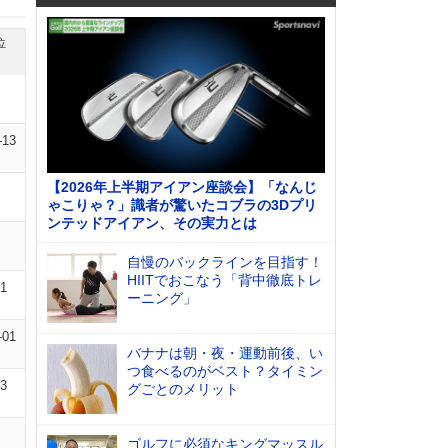
位
-13
【2026年上半期アイアン座談会】「なんじ
ゃこりゃ？」識者が驚いたコブラの3Dプリ
ンテッドアイアン、その実力とは
自慢のバックラインを目指す！
HIITでおこなう「背中徹底トレ
01
ーニング」
-01
バナナは朝・夜・運動前後、い
つ食べるのがベスト？タイミン
03
グごとのメリット
ゴルフに必須なキングマッスル