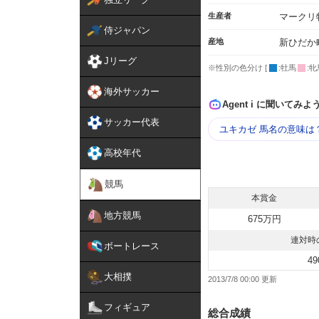
生産者
マークリ
侍ジャパン
産地
新ひだか
Jリーグ
※性別の色分け [
:牡馬
:牝
海外サッカー
Agent i に聞いてみよ
サッカー代表
ユキカゼ 馬名の意味は
高校年代
競馬
本賞金
地方競馬
675万円
連対時
ボートレース
49
大相撲
2013/7/8 00:00
フィギュア
総合成績