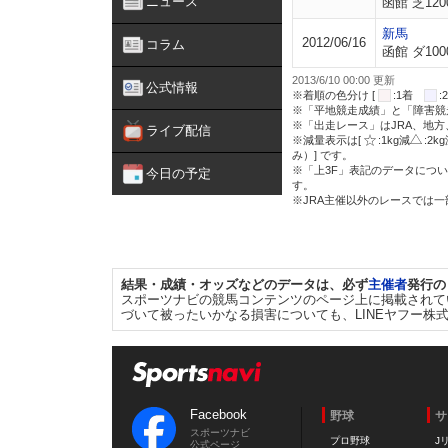
ニュース
函館 芝120
新馬
2012/06/16
コラム
函館 ダ100
2013/6/10 00:00 更新
公式情報
※着順の色分け [
:1着
※「平地競走成績」と「障害競
※「出走レース」はJRA、地
ライブ配信
※減量表示は[
:1kg減
:2k
み）] です。
※「上3F」表記のデータについ
今日の予定
す。
※JRA主催以外のレースでは
結果・成績・オッズなどのデータは、必ず
主催者
発行の
スポーツナビの競馬コンテンツのページ上に掲載されて
づいて被ったいかなる損害についても、LINEヤフー株
Facebook
野球
サ
スポーツナビ
プロ野球
J
公式ページ