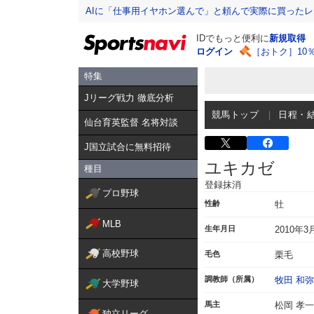
AIに「仕事用イヤホン選んで」と頼んで実際に買った
IDでもっと便利に
新規取得
ログイン
［おトク］10
特集
Jリーグ戦力 徹底分析
競馬トップ
日程・
仙台育英監督 名将対談
J国立試合に無料招待
ユキカゼ
種目
登録抹消
プロ野球
性齢
牡
MLB
生年月日
2010年3
高校野球
毛色
栗毛
調教師（所属）
牧田 和弥
大学野球
馬主
松岡 孝一
独立リーグ