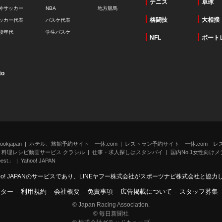
テニス
卓球
外サッカー
NBA
地方競馬
格闘技
大相撲
ッカー代表
バスケ代表
校年代
学生バスケ
NFL
ボート
to
kjapan
ホテル、旅館予約サイト 一休.com
レストラン予約サイト 一休.com レ
料理レシピ動画サービス クラシル
仕事・求人探しはスタンバイ
国内No.1女性向けメデ
st」
Yahoo! JAPAN
oo! JAPANのサービスであり、LINEヤフー株式会社がスポーツナビ株式会社と協
ンター
-
利用規約
-
会社概要
-
免責事項
-
広告掲載について
-
スタッフ募集
© Japan Racing Association.
© 毎日新聞社