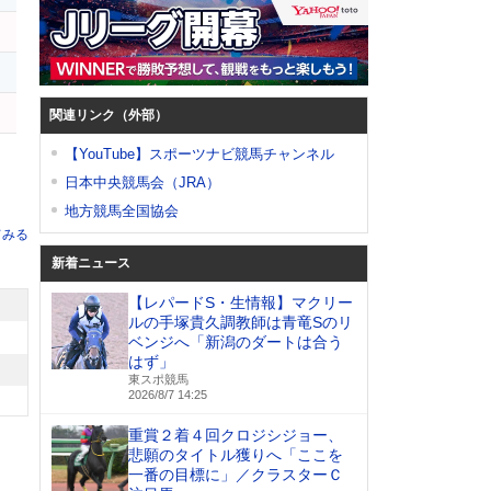
関連リンク（外部）
【YouTube】スポーツナビ競馬チャンネル
日本中央競馬会（JRA）
地方競馬全国協会
てみる
新着ニュース
【レパードS・生情報】マクリー
ルの手塚貴久調教師は青竜Sのリ
ベンジへ「新潟のダートは合う
はず」
東スポ競馬
2026/8/7 14:25
重賞２着４回クロジシジョー、
悲願のタイトル獲りへ「ここを
一番の目標に」／クラスターＣ