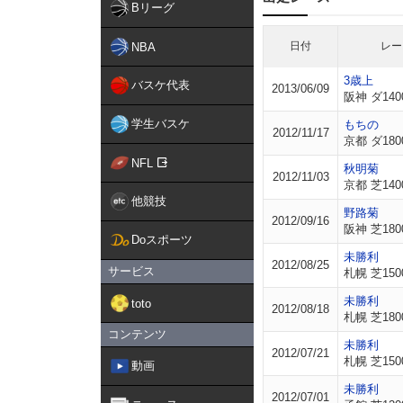
Bリーグ
日付
レー
NBA
3歳上
バスケ代表
2013/06/09
阪神 ダ140
学生バスケ
もちの
2012/11/17
京都 ダ180
NFL
秋明菊
2012/11/03
京都 芝140
他競技
野路菊
2012/09/16
阪神 芝180
Doスポーツ
未勝利
2012/08/25
サービス
札幌 芝150
未勝利
toto
2012/08/18
札幌 芝180
コンテンツ
未勝利
2012/07/21
札幌 芝150
動画
未勝利
2012/07/01