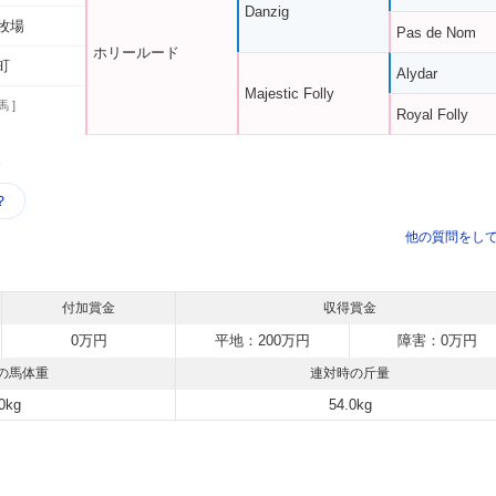
Danzig
牧場
Pas de Nom
ホリールード
町
Alydar
Majestic Folly
馬 ]
Royal Folly
う
？
他の質問をし
付加賞金
収得賞金
0万円
平地：200万円
障害：0万円
の馬体重
連対時の斤量
0kg
54.0kg