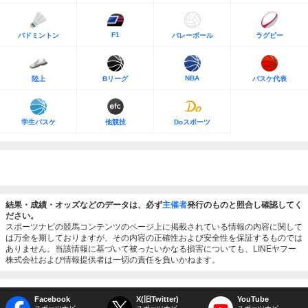
F1
バドミントン
バレーボール
ラグビー
NBA
陸上
Bリーグ
バスケ代表
学生バスケ
他競技
Doスポーツ
結果・成績・オッズなどのデータは、必ず
主催者
発行のものと照合し確認してく
ださい。
スポーツナビの競馬コンテンツのページ上に掲載されている情報の内容に関して
は万全を期しておりますが、その内容の正確性および安全性を保証するものでは
ありません。当該情報に基づいて被ったいかなる損害についても、LINEヤフー
株式会社および情報提供者は一切の責任を負いかねます。
Facebook
X(旧Twitter)
YouTube