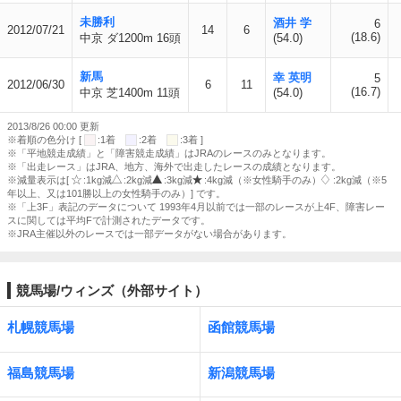
未勝利
酒井 学
6
2012/07/21
14
6
(18.6)
中京 ダ1200m 16頭
(54.0)
新馬
幸 英明
5
2012/06/30
6
11
(16.7)
中京 芝1400m 11頭
(54.0)
2013/8/26 00:00 更新
※着順の色分け [
:1着
:2着
:3着 ]
※「平地競走成績」と「障害競走成績」はJRAのレースのみとなります。
※「出走レース」はJRA、地方、海外で出走したレースの成績となります。
※減量表示は[
:1kg減
:2kg減
:3kg減
:4kg減（※女性騎手のみ）
:2kg減（※5
年以上、又は101勝以上の女性騎手のみ）] です。
※「上3F」表記のデータについて 1993年4月以前では一部のレースが上4F、障害レー
スに関しては平均Fで計測されたデータです。
※JRA主催以外のレースでは一部データがない場合があります。
競馬場/ウィンズ（外部サイト）
札幌競馬場
函館競馬場
福島競馬場
新潟競馬場