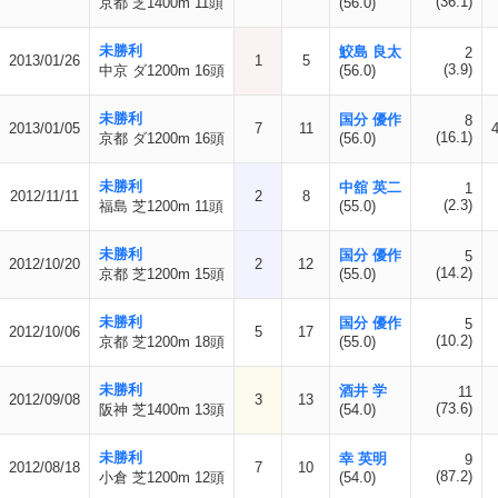
(36.1)
京都 芝1400m 11頭
(56.0)
未勝利
鮫島 良太
2
2013/01/26
1
5
(3.9)
中京 ダ1200m 16頭
(56.0)
未勝利
国分 優作
8
2013/01/05
7
11
(16.1)
京都 ダ1200m 16頭
(56.0)
未勝利
中舘 英二
1
2012/11/11
2
8
(2.3)
福島 芝1200m 11頭
(55.0)
未勝利
国分 優作
5
2012/10/20
2
12
(14.2)
京都 芝1200m 15頭
(55.0)
未勝利
国分 優作
5
2012/10/06
5
17
(10.2)
京都 芝1200m 18頭
(55.0)
未勝利
酒井 学
11
2012/09/08
3
13
(73.6)
阪神 芝1400m 13頭
(54.0)
未勝利
幸 英明
9
2012/08/18
7
10
(87.2)
小倉 芝1200m 12頭
(54.0)