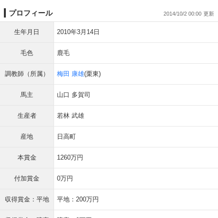
プロフィール
2014/10/2 00:00
生年月日
2010年3月14日
毛色
鹿毛
調教師（所属）
梅田 康雄
(栗東)
馬主
山口 多賀司
生産者
若林 武雄
産地
日高町
本賞金
1260万円
付加賞金
0万円
収得賞金：平地
平地：200万円