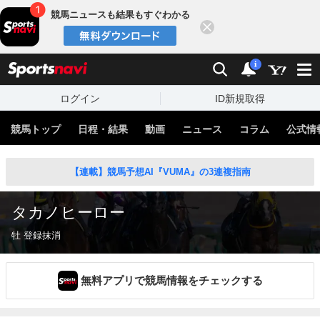
競馬ニュースも結果もすぐわかる
閉じる
スポーツナビ
検索
通知
i
ログイン
ID新規取得
競馬トップ
日程・結果
動画
ニュース
コラム
公式情
【連載】競馬予想AI『VUMA』の3連複指南
タカノヒーロー
牡 登録抹消
無料アプリで競馬情報をチェックする