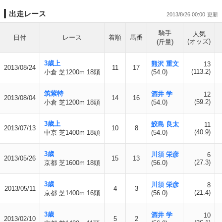
出走レース
2013/8/26 00:00
騎手
人気
日付
レース
着順
馬番
(オッズ)
(斤量)
3歳上
熊沢 重文
13
2013/08/24
11
17
(113.2)
小倉 芝1200m 18頭
(54.0)
筑紫特
酒井 学
12
2013/08/04
14
16
(59.2)
小倉 芝1200m 18頭
(54.0)
3歳上
鮫島 良太
11
2013/07/13
10
8
(40.9)
中京 芝1400m 18頭
(54.0)
3歳
川須 栄彦
6
2013/05/26
15
13
(27.3)
京都 芝1600m 18頭
(56.0)
3歳
川須 栄彦
8
2013/05/11
4
3
(21.4)
京都 芝1400m 16頭
(56.0)
3歳
酒井 学
10
2013/02/10
5
2