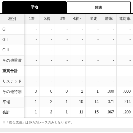
平地
障害
種別
1着
2着
3着
4着～
出走
勝率
連対率
-
-
-
-
-
-
-
GI
-
-
-
-
-
-
-
GII
-
-
-
-
-
-
-
GIII
-
-
-
-
-
-
-
その他重賞
-
-
-
-
-
-
-
重賞合計
-
-
-
-
-
-
-
リステッド
0
0
0
1
1
.000
.000
その他特別
1
2
1
10
14
.071
.214
平場
1
2
1
11
15
.067
.200
合計
※「総合成績」はJRAのレースのみとなります。