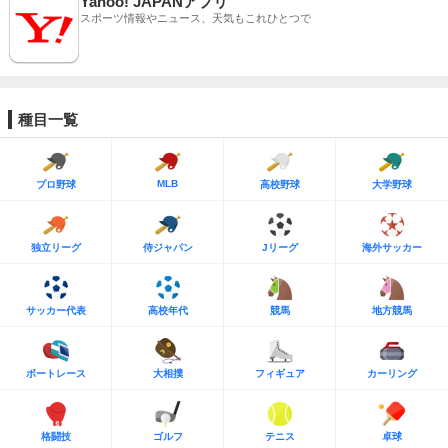
Yahoo! JAPANアプリ
スポーツ情報やニュース、天気もこれひとつで
種目一覧
MLB
プロ野球
高校野球
大学野球
独立リーグ
侍ジャパン
Jリーグ
海外サッカー
サッカー代表
高校年代
競馬
地方競馬
ボートレース
大相撲
フィギュア
カーリング
格闘技
ゴルフ
テニス
卓球